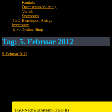
Kontakt
Datenschutzerklärung
Verleih
Sponsoren
TGO-Beachsport-Anlage
Impressum
Trikot-Online-Shop
Tag:
5. Februar 2012
5. Februar 2012
Spielvorschau Offenau 1 Ein Abendspiel bestreitet die TGO am
Dienstag, 07.02.12. Um 20.00 Uhr geht es zum Tabellenletzten
Kirchhausen. Die Offenauer müssen auf Mittelangreifer Michael
Kuhn (verletzt) und Zuspielerin Andrea Höll (berufsbedingt)
verzichten. Nach vier sieglosen Spielen will das Team um
Kapitänin Dagmar Horvath die nächsten 2 Punkte einfahren und die
Abstände zu den…
TGO-Nachwuchsteam (TGO II)