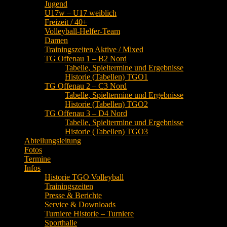
Jugend
U17w – U17 weiblich
Freizeit / 40+
Volleyball-Helfer-Team
Damen
Trainingszeiten Aktive / Mixed
TG Offenau 1 – B2 Nord
Tabelle, Spieltermine und Ergebnisse
Historie (Tabellen) TGO1
TG Offenau 2 – C3 Nord
Tabelle, Spieltermine und Ergebnisse
Historie (Tabellen) TGO2
TG Offenau 3 – D4 Nord
Tabelle, Spieltermine und Ergebnisse
Historie (Tabellen) TGO3
Abteilungsleitung
Fotos
Termine
Infos
Historie TGO Volleyball
Trainingszeiten
Presse & Berichte
Service & Downloads
Turniere Historie – Turniere
Sporthalle