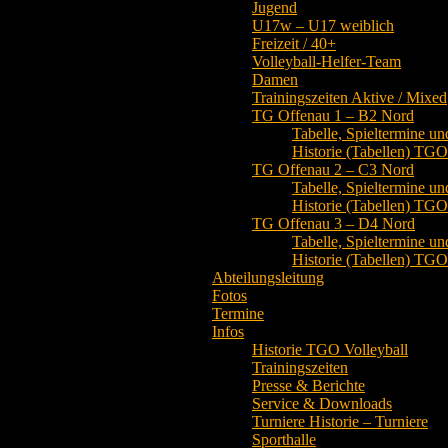
Jugend
U17w – U17 weiblich
Freizeit / 40+
Volleyball-Helfer-Team
Damen
Trainingszeiten Aktive / Mixed
TG Offenau 1 – B2 Nord
Tabelle, Spieltermine un
Historie (Tabellen) TG
TG Offenau 2 – C3 Nord
Tabelle, Spieltermine un
Historie (Tabellen) TG
TG Offenau 3 – D4 Nord
Tabelle, Spieltermine un
Historie (Tabellen) TG
Abteilungsleitung
Fotos
Termine
Infos
Historie TGO Volleyball
Trainingszeiten
Presse & Berichte
Service & Downloads
Turniere Historie – Turniere
Sporthalle