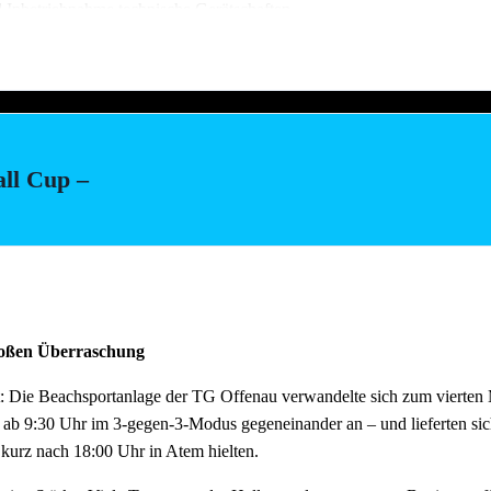
d Inbetriebnahme technische Gerätschaften
stellung Salate (Vereinsküche Saline)
all Cup –
ach dem Fest und auch der Abbau muss organisiert sein. Bitte helft mit,
au schnell und zügig voranschreitet. Hier können wir jede helfende H
m Feierabend ans Neckarufer kommen!!
tagen wie immer reichlich für alle Helfer vorhanden!
großen Überraschung
: Die Beachsportanlage der TG Offenau verwandelte sich zum vierten M
 ab 9:30 Uhr im 3-gegen-3-Modus gegeneinander an – und lieferten si
 kurz nach 18:00 Uhr in Atem hielten.