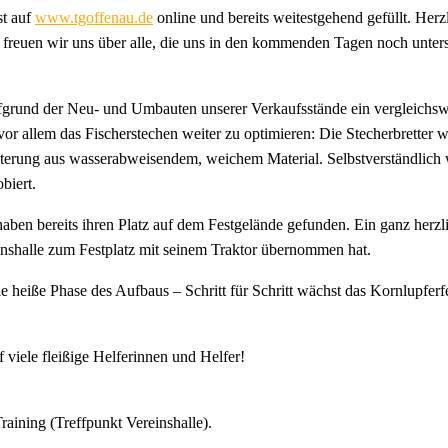
st auf
www.tgoffenau.de
online und bereits weitestgehend gefüllt. Herz
 freuen wir uns über alle, die uns in den kommenden Tagen noch unters
rund der Neu- und Umbauten unserer Verkaufsstände ein vergleichswei
r allem das Fischerstechen weiter zu optimieren: Die Stecherbretter w
terung aus wasserabweisendem, weichem Material. Selbstverständlich w
biert.
ben bereits ihren Platz auf dem Festgelände gefunden. Ein ganz herz
inshalle zum Festplatz mit seinem Traktor übernommen hat.
eiße Phase des Aufbaus – Schritt für Schritt wächst das Kornlupferfe
f viele fleißige Helferinnen und Helfer!
raining (Treffpunkt Vereinshalle).