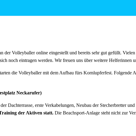
tagen wie immer reichlich für alle Helfer vorhanden!
an der Volleyballer online eingestellt und bereits sehr gut gefüllt. Viele
sich noch eintragen werden. Wir freuen uns über weitere Helferinnen u
arten die Volleyballer mit dem Aufbau fürs Kornlupferfest. Folgende A
Festplatz Neckarufer)
er Dachterrasse, erste Verkabelungen, Neubau der Stecherbretter und
Training der Aktiven statt.
Die Beachsport-Anlage steht nicht zur Ve