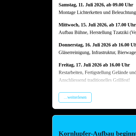
Samstag, 11. Juli 2026, ab 09.00 Uhr
Montage Lichterketten und Beleuchtungst
Mittwoch, 15. Juli 2026, ab 17.00 Uhr
Aufbau Bühne, Herstellung Tzatziki (V
Donnerstag, 16. Juli 2026 ab 16.00 U
Gläserreinigung, Infrastruktur, Bierwa
Freitag, 17. Juli 2026 ab 16.00 Uhr
Restarbeiten, Fertigstellung Gelände un
Anschliessend traditionelles Grillfest!
Samstag, 18. Juli 2026 ab 09.00 Uhr
...weiterlesen
Dekoration Festplatz, Preisaushang, Her
Dienstag, 21. Juli 2026 ab 09.00 Uhr
Abbau !! Vor dem Fest ist bereits auch n
vielen Helferinnen und Helfern der Abb
Kornlupfer-Aufbau beginn
Arbeitstag am Arbeitsplatz bitte zu