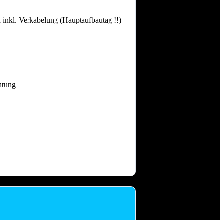
 inkl. Verkabelung (Hauptaufbautag !!)
htung
 dass nach intensiven Festtagen mit
and gebrauchen.
Auch nach einem