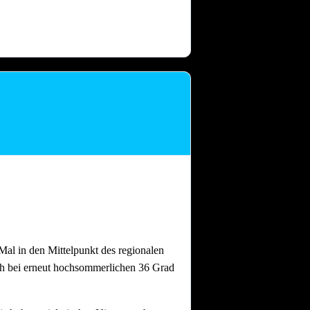
 dass nach intensiven Festtagen mit
and gebrauchen.
Auch nach einem
al in den Mittelpunkt des regionalen
ch bei erneut hochsommerlichen 36 Grad