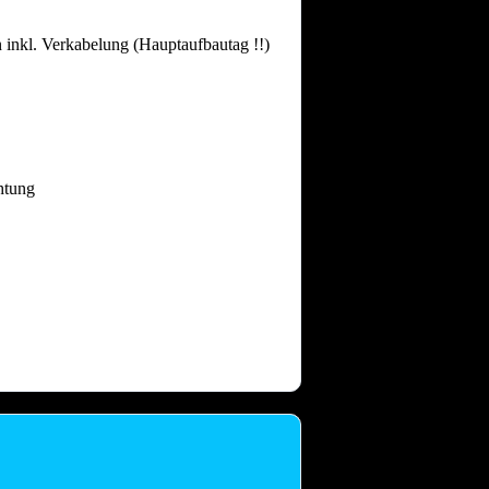
 inkl. Verkabelung (Hauptaufbautag !!)
htung
 dass nach intensiven Festtagen mit
and gebrauchen.
Auch nach einem