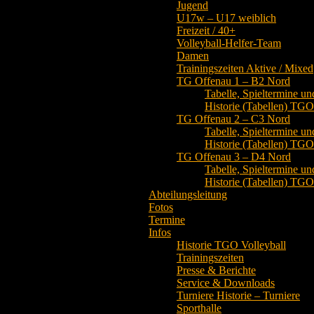
Jugend
U17w – U17 weiblich
Freizeit / 40+
Volleyball-Helfer-Team
Damen
Trainingszeiten Aktive / Mixed
TG Offenau 1 – B2 Nord
Tabelle, Spieltermine un
Historie (Tabellen) TG
TG Offenau 2 – C3 Nord
Tabelle, Spieltermine un
Historie (Tabellen) TG
TG Offenau 3 – D4 Nord
Tabelle, Spieltermine un
Historie (Tabellen) TG
Abteilungsleitung
Fotos
Termine
Infos
Historie TGO Volleyball
Trainingszeiten
Presse & Berichte
Service & Downloads
Turniere Historie – Turniere
Sporthalle