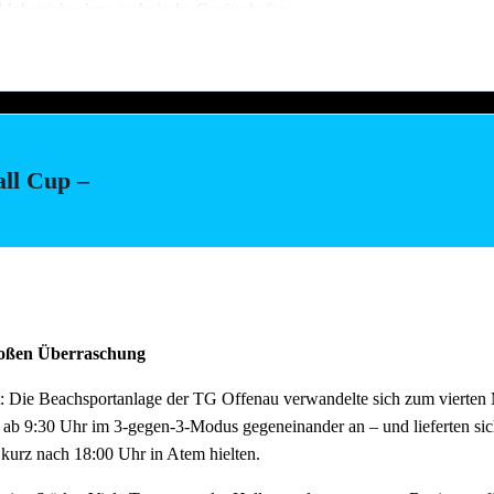
d Inbetriebnahme technische Gerätschaften
stellung Salate (Vereinsküche Saline)
all Cup –
ach dem Fest und auch der Abbau muss organisiert sein. Bitte helft mit,
au schnell und zügig voranschreitet. Hier können wir jede helfende H
m Feierabend ans Neckarufer kommen!!
tagen wie immer reichlich für alle Helfer vorhanden!
großen Überraschung
: Die Beachsportanlage der TG Offenau verwandelte sich zum vierten M
 ab 9:30 Uhr im 3-gegen-3-Modus gegeneinander an – und lieferten si
 kurz nach 18:00 Uhr in Atem hielten.