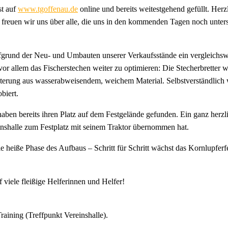
st auf
www.tgoffenau.de
online und bereits weitestgehend gefüllt. Herz
 freuen wir uns über alle, die uns in den kommenden Tagen noch unters
rund der Neu- und Umbauten unserer Verkaufsstände ein vergleichswei
r allem das Fischerstechen weiter zu optimieren: Die Stecherbretter w
terung aus wasserabweisendem, weichem Material. Selbstverständlich w
biert.
ben bereits ihren Platz auf dem Festgelände gefunden. Ein ganz herz
inshalle zum Festplatz mit seinem Traktor übernommen hat.
eiße Phase des Aufbaus – Schritt für Schritt wächst das Kornlupferfe
f viele fleißige Helferinnen und Helfer!
raining (Treffpunkt Vereinshalle).