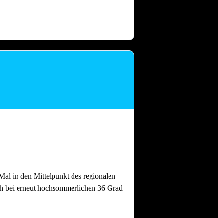
 dass nach intensiven Festtagen mit
and gebrauchen.
Auch nach einem
al in den Mittelpunkt des regionalen
ch bei erneut hochsommerlichen 36 Grad