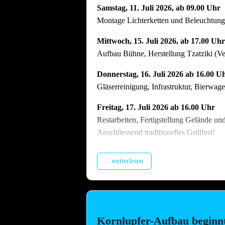
Samstag, 11. Juli 2026, ab 09.00 Uhr
Montage Lichterketten und Beleuchtungst
Mittwoch, 15. Juli 2026, ab 17.00 Uhr
Aufbau Bühne, Herstellung Tzatziki (V
Donnerstag, 16. Juli 2026 ab 16.00 U
Gläserreinigung, Infrastruktur, Bierwa
Freitag, 17. Juli 2026 ab 16.00 Uhr
Restarbeiten, Fertigstellung Gelände un
Anschliessend traditionelles Grillfest!
Samstag, 18. Juli 2026 ab 09.00 Uhr
...weiterlesen
Dekoration Festplatz, Preisaushang, Her
Dienstag, 21. Juli 2026 ab 09.00 Uhr
Abbau !! Vor dem Fest ist bereits auch n
vielen Helferinnen und Helfern der Abb
Kornlupfer-Aufbau beginn
Arbeitstag am Arbeitsplatz bitte zu