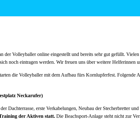
tagen wie immer reichlich für alle Helfer vorhanden!
an der Volleyballer online eingestellt und bereits sehr gut gefüllt. Viele
sich noch eintragen werden. Wir freuen uns über weitere Helferinnen u
arten die Volleyballer mit dem Aufbau fürs Kornlupferfest. Folgende A
Festplatz Neckarufer)
er Dachterrasse, erste Verkabelungen, Neubau der Stecherbretter und
Training der Aktiven statt.
Die Beachsport-Anlage steht nicht zur Ve