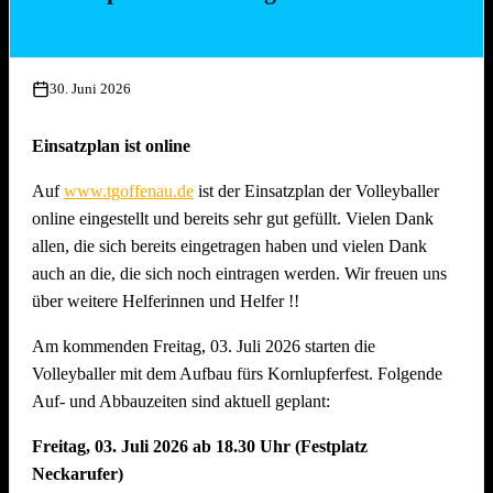
Mittwoch, 15. Juli 2026, ab 17.00 Uhr
Aufbau Bühne, Herstellung Tzatziki (Vereinsküche Saline)
30. Juni 2026
Donnerstag, 16. Juli 2026 ab 16.00 Uhr
Gläserreinigung, Infrastruktur, Bierwagen, Aufstellung
Einsatzplan ist online
Garnituren, Aufbau Spülmaschine und Montage
Auf
www.tgoffenau.de
ist der Einsatzplan der Volleyballer
Beleuchtung
online eingestellt und bereits sehr gut gefüllt. Vielen Dank
Freitag, 17. Juli 2026 ab 16.00 Uhr
allen, die sich bereits eingetragen haben und vielen Dank
Restarbeiten, Fertigstellung Gelände und Inbetriebnahme
auch an die, die sich noch eintragen werden. Wir freuen uns
technische Gerätschaften
über weitere Helferinnen und Helfer !!
Anschliessend traditionelles Grillfest!
Am kommenden Freitag, 03. Juli 2026 starten die
Samstag, 18. Juli 2026 ab 09.00 Uhr
Volleyballer mit dem Aufbau fürs Kornlupferfest. Folgende
Dekoration Festplatz, Preisaushang, Herstellung Salate
Auf- und Abbauzeiten sind aktuell geplant:
(Vereinsküche Saline)
Freitag, 03. Juli 2026 ab 18.30 Uhr (Festplatz
Dienstag, 21. Juli 2026 ab 09.00 Uhr
Neckarufer)
Abbau !! Vor dem Fest ist bereits auch nach dem Fest und