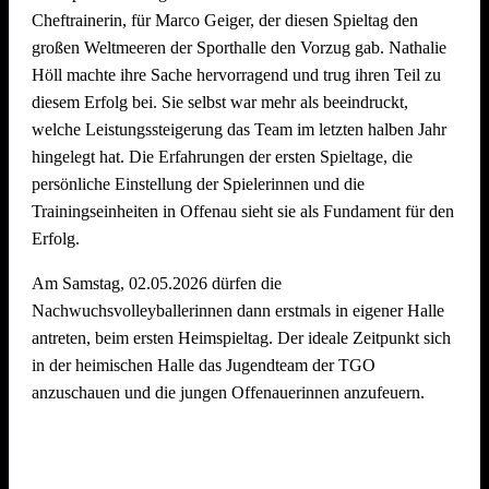
Cheftrainerin, für Marco Geiger, der diesen Spieltag den
großen Weltmeeren der Sporthalle den Vorzug gab. Nathalie
Wir freuen uns schon jetzt auf den
5. Offenauer
Höll machte ihre Sache hervorragend und trug ihren Teil zu
Beachvolleyball Cup Ende Juni 2027
– und hoffen, euch
diesem Erfolg bei. Sie selbst war mehr als beeindruckt,
alle (wieder) auf dem Sand begrüßen zu dürfen!
welche Leistungssteigerung das Team im letzten halben Jahr
hingelegt hat. Die Erfahrungen der ersten Spieltage, die
persönliche Einstellung der Spielerinnen und die
Trainingseinheiten in Offenau sieht sie als Fundament für den
Erfolg.
Am Samstag, 02.05.2026 dürfen die
Nachwuchsvolleyballerinnen dann erstmals in eigener Halle
antreten, beim ersten Heimspieltag. Der ideale Zeitpunkt sich
in der heimischen Halle das Jugendteam der TGO
anzuschauen und die jungen Offenauerinnen anzufeuern.