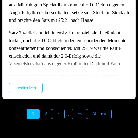
aus: Mit ruhigem Spielaufbau konnte die TGO den eigenen
Angriffsrhythmus besser halten, setzte sich Stück für Stück ab
und brachte den Satz mit 25:21 nach Hause.
Satz 2
verlief ähnlich intensiv. Lehrensteinsfeld ließ nicht
locker, doch die TGO blieb in den entscheidenden Momenten
konzentrierter und konsequenter. Mit 25:19 war die Partie
entschieden und damit der 2:0-Erfolg sowie die
Vizemeisterschaft aus eigener Kraft unter Dach und Fach.
Packender Fight gegen den Champion: TG Offenau –
TSV Ilshofen | 1:2 (19:25, 25:23, 18:25)
...weiterlesen
Im zweiten Spiel des Tages traf man auf den Meister aus
Ilshofen, der trotz feststehendem Titel hochmotiviert antrat. In
Satz 1 geriet die TGO früh in Rückstand, da der enorme
…
1
2
3
36
Ältere »
Aufschlagsdruck der Gäste den Spielaufbau erschwerte und
der Hauptangreifer der Ilshofener vom Offenauer Block
kaum zu stoppen war. Die TGO kämpfte sich zurück in den