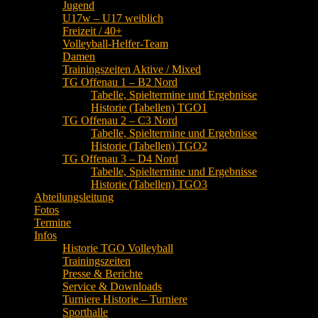
Jugend
U17w – U17 weiblich
Freizeit / 40+
Volleyball-Helfer-Team
Damen
Trainingszeiten Aktive / Mixed
TG Offenau 1 – B2 Nord
Tabelle, Spieltermine und Ergebnisse
Historie (Tabellen) TGO1
TG Offenau 2 – C3 Nord
Tabelle, Spieltermine und Ergebnisse
Historie (Tabellen) TGO2
TG Offenau 3 – D4 Nord
Tabelle, Spieltermine und Ergebnisse
Historie (Tabellen) TGO3
Abteilungsleitung
Fotos
Termine
Infos
Historie TGO Volleyball
Trainingszeiten
Presse & Berichte
Service & Downloads
Turniere Historie – Turniere
Sporthalle