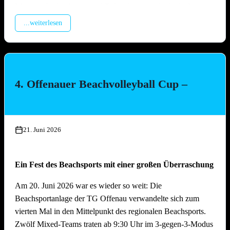
Montage Lichterketten und Beleuchtungstechnik, Aufbau
Spülzelt, Verkabelung Wagen
...weiterlesen
Mittwoch, 15. Juli 2026, ab 17.00 Uhr
Aufbau Bühne, Aufbau Grill-Pavillon, Herstellung Tzatziki
(Vereinsküche Saline)
4. Offenauer Beachvolleyball Cup –
Donnerstag, 16. Juli 2026 ab 16.00 Uhr
Gläserreinigung, Infrastruktur, Bierwagen, Aufstellung
Garnituren, Aufbau Zelt
21. Juni 2026
Freitag, 17. Juli 2026 ab 16.00 Uhr
Ein Fest des Beachsports mit einer großen Überraschung
Restarbeiten, Fertigstellung Gelände und Inbetriebnahme
technische Gerätschaften
Am 20. Juni 2026 war es wieder so weit: Die
Beachsportanlage der TG Offenau verwandelte sich zum
Anschliessend traditionelles Grillfest!
vierten Mal in den Mittelpunkt des regionalen Beachsports.
Zwölf Mixed-Teams traten ab 9:30 Uhr im 3-gegen-3-Modus
Samstag, 18. Juli 2026 ab 09.00 Uhr