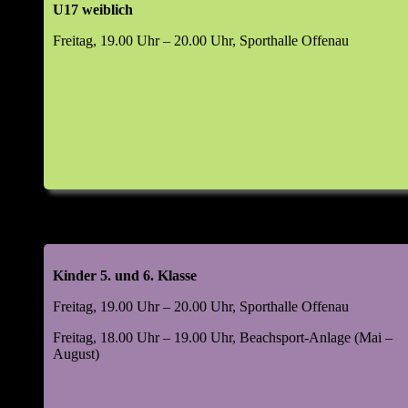
U17 weiblich
Top 6: Wahlen (m/w/d)
Freitag, 19.00 Uhr – 20.00 Uhr, Sporthalle Offenau
Abteilungsleiter
Jugendleiter
Leiter Beachsport
Leiter Damensport
Leiter Freizeitsport
Leiter Mannschaftssport
Kassenprüfer
Manager Digital & Social Media
Leiter Volleyball-Helferteam (VHT)
Kinder 5. und 6. Klasse
Top 7: 48. Kornlupferfest 18. – 20. Juli 2026
Freitag, 19.00 Uhr – 20.00 Uhr, Sporthalle Offenau
Rückblick 2025
Ausblick 2026
Freitag, 18.00 Uhr – 19.00 Uhr, Beachsport-Anlage (Mai –
August)
Top 8: Beachsportanlage