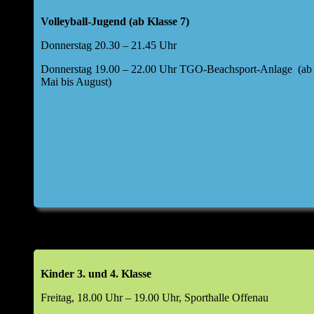
Offenau a. N.
Volleyball-Jugend (ab Klasse 7)
Folgende Tagesordnung für die Hauptversammlung
Donnerstag 20.30 – 21.45 Uhr
wurde festgelegt:
Donnerstag 19.00 – 22.00 Uhr TGO-Beachsport-Anlage (ab
Top 1: Begrüßung durch den Abteilungsleiter
Mai bis August)
Top 2: kurze Berichte Kids I und II, weibliche Jugend
U17,40+/Freizeit, Aktive, BSA
Bericht Kasse
Entwicklung Finanzen im Jahr 2025
Top 2a: Bericht Kassenprüfer & Entlastung Kassier
Top 3: Haushaltsplan 2026
Top 4: Aussprache zu den Berichten
Kinder 3. und 4. Klasse
Freitag, 18.00 Uhr – 19.00 Uhr, Sporthalle Offenau
Top 5: Entlastung Vorstand