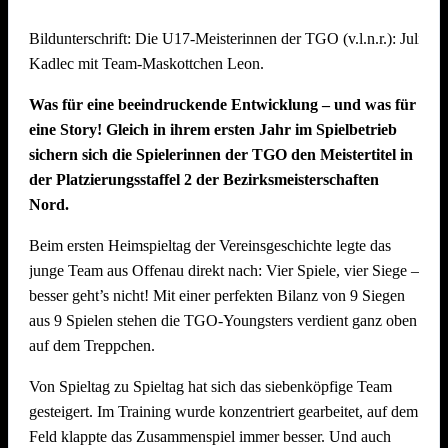
Mit starkem Teamgeist und beeindruckendem Volleyball
Bildunterschrift: Die U17-Meisterinnen der TGO (v.l.n.r.): Julie 
kämpften sie sich bis ins Finale und belegten am Ende einen
Kadlec mit Team-Maskottchen Leon.
hervorragenden zweiten Platz. Eine echte Freude für den
gesamten Verein! Dabei konnten sie im Halbfinale das
Was für eine beeindruckende Entwicklung – und was für
vereinsinterne Duell gegen das Team „SpätMelder“, das die
eine Story! Gleich in ihrem ersten Jahr im Spielbetrieb
Gruppenphase nach Tiebreak auf Rang 1 beendete, für sich
sichern sich die Spielerinnen der TGO den Meistertitel in
entscheiden.
der Platzierungsstaffel 2 der Bezirksmeisterschaften
Nord.
Die Seegurken holen den Wanderpokal
Beim ersten Heimspieltag der Vereinsgeschichte legte das
Turniersieger wurde das Team „Die Seegurken“ vom TSV
junge Team aus Offenau direkt nach: Vier Spiele, vier Siege –
Untergruppenbach – und das hochverdient: Die Seegurken
besser geht’s nicht! Mit einer perfekten Bilanz von 9 Siegen
ließen im gesamten Turnierverlauf kaum Schwächen
aus 9 Spielen stehen die TGO-Youngsters verdient ganz oben
erkennen und mussten in der gesamten Gruppenphase und
auf dem Treppchen.
den K.o.-Runden nur einen einzigen Satz abgeben – gegen
das spätere Drittplatzierte Team „SpätMelder“. Ein starkes
Von Spieltag zu Spieltag hat sich das siebenköpfige Team
Zeichen der Dominanz des Teams, das auch im Finale
gesteigert. Im Training wurde konzentriert gearbeitet, auf dem
(21:18) stets die Kontrolle behielt. Herzlichen Glückwunsch!
Feld klappte das Zusammenspiel immer besser. Und auch