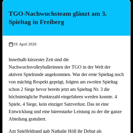
bäcker!
TGO-Nachwuchsteam glänzt am 3.
Die Platzierungen im Überblick:
Spieltag in Freiberg
Platz
Team
1.
Die Seegurken
19. April 2026
2.
Nathi & die 3 Muskeltiere
3.
SpätMelder
Innerhalb kürzester Zeit sind die
4.
3 Raketen
Nachwuchsvolleyballerinnen der TGO in der Welt der
5.
Die drei Muscheltiere
aktiven Spielrunde angekommen. War der erste Spieltag noch
6.
Die Aperolis
von mächtig Respekt geprägt, folgten am zweiten Spieltag
7.
Strandkinder
schon 2 Siege bevor bereits jetzt am Spieltag Nr. 3 die
8.
Die Gartenzwerge
höchstmögliche Punktezahl eingefahren werden konnte. 4
9.
Auf die Mütze
Spiele, 4 Siege, kein einziger Satzverlust. Das ist eine
Entwicklung und eine bärenstarke Leistung zu der die ganze
10.
Knaller
Abteilung gratuliert.
11.
Die Heilige Dreifaltigkeit
12.
Die vierte Gewalt
Am Spielfeldrand gab Nathalie Höll ihr Debut als