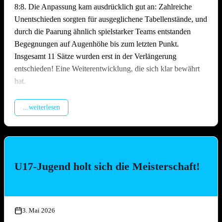
8:8. Die Anpassung kam ausdrücklich gut an: Zahlreiche
Unentschieden sorgten für ausgeglichene Tabellenstände, und
durch die Paarung ähnlich spielstarker Teams entstanden
Begegnungen auf Augenhöhe bis zum letzten Punkt.
Insgesamt 11 Sätze wurden erst in der Verlängerung
entschieden! Eine Weiterentwicklung, die sich klar bewährt
hat.
Packende Spiele quer durchs Feld
...weiterlesen
Über den gesamten Tag hinweg lieferten sich die Teams
hochklassige und hart umkämpfte Matches. Ob erfahrene
Ligateams oder Neulinge auf dem Sand – auf dem Platz ließ
niemand locker. Es wurde spektakulär gebaggert, gepritscht
U17-Jugend holt sich die Meisterschaft!
und geschmettert, die Zuschauer kamen bei den engen Partien
voll auf ihre Kosten. Besonders die Leistung des
Nachwuchsteams „Nathi & die 3 Muskeltiere“ –
zusammengesetzt aus Jugendspielerinnen und -spielern aller
3. Mai 2026
drei TGO-Mannschaften – war die Überraschung des Tages: