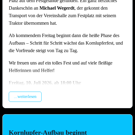
Platz auf dem Festgelände gefunden. Ein ganz herzliches
Dankeschön an
Michael Wegerdt
, der gekonnt den
Transport von der Vereinshalle zum Festplatz mit seinem
Traktor übernommen hat.
Ab kommendem Freitag beginnt dann die heiße Phase des
Aufbaus – Schritt für Schritt wächst das Kornlupferfest, und
die Vorfreude steigt von Tag zu Tag.
Wir freuen uns auf ein tolles Fest und auf viele fleißige
Helferinnen und Helfer!
Freitag, 10.
Juli 2026, ab 18:00 Uhr
Beladung der Anhänger, anschliessend Training (Treffpunkt
...weiterlesen
Vereinshalle).
Samstag, 11. Juli 2026, ab 09.00 Uhr
Montage Lichterketten und Beleuchtungstechnik, Aufbau
Spülzelt, Grillhütte, Zelt, Aufstellung Cocktail-Wagen inkl.
Kornlupfer-Aufbau beginnt
Verkabelung (Hauptaufbautag !!)