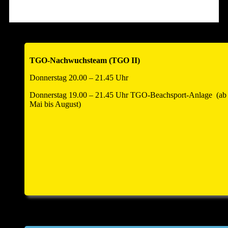
Hallenöffnung am Turniertag um 12.00 Uhr zum
Warmspielen!!
Anmeldezahl auf 18 Teams begrenzt – also schnell anmelden
!!!
TGO-Nachwuchsteam (TGO II)
____________________________________________________
Donnerstag 20.00 – 21.45 Uhr
Donnerstag 19.00 – 21.45 Uhr TGO-Beachsport-Anlage (ab
Mai bis August)
Einladung Hauptversammlung und
Helferfest 2026
Zur Jahreshauptversammlung und anschliessend zum
Volleyballhelferfest laden wir alle Abteilungsmitglieder
und
Partner
sehr herzlich ein. Sie findet am Samstag, den
25.
April 2026
um
18.00 Uhr
statt. Sitzungsort: Kulturforum
Saline, Hauptstr. 8, kleiner Saal im Kulturforum, 74254