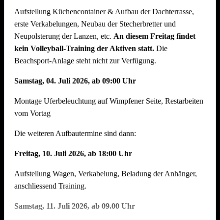
Aufstellung Küchencontainer & Aufbau der Dachterrasse,
auch der Abbau muss organisiert sein. Bitte helft mit, dass
erste Verkabelungen, Neubau der Stecherbretter und
nach intensiven Festtagen mit vielen Helferinnen und Helfern
Neupolsterung der Lanzen, etc.
An diesem Freitag findet
der Abbau schnell und zügig voranschreitet. Hier können wir
kein Volleyball-Training der Aktiven statt.
Die
jede helfende Hand gebrauchen.
Auch nach einem
Beachsport-Anlage steht nicht zur Verfügung.
Arbeitstag am Arbeitsplatz bitte zum Feierabend ans
Neckarufer kommen !!
Samstag, 04. Juli 2026, ab 09:00 Uhr
Essen und Trinken während allen Aufbautagen wie immer
Montage Uferbeleuchtung auf Wimpfener Seite, Restarbeiten
reichlich für alle Helfer vorhanden!
vom Vortag
Die weiteren Aufbautermine sind dann:
Freitag, 10. Juli 2026, ab 18:00 Uhr
Aufstellung Wagen, Verkabelung, Beladung der Anhänger,
anschliessend Training.
Samstag, 11. Juli 2026, ab 09.00 Uhr