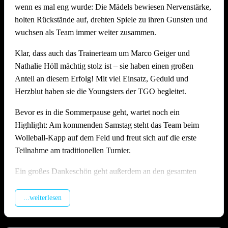
wenn es mal eng wurde: Die Mädels bewiesen Nervenstärke,
Stimmung, Anlage und Bewirtung auf hohem Niveau
holten Rückstände auf, drehten Spiele zu ihren Gunsten und
Wie schon in den Vorjahren zeigte die Offenauer
wuchsen als Team immer weiter zusammen.
Beachanlage bei 36 Grad einmal mehr ihre Stärken: Die
Klar, dass auch das Trainerteam um Marco Geiger und
Möglichkeit die Felder zu bewässern, die Dusche direkt am
Nathalie Höll mächtig stolz ist – sie haben einen großen
Feld und genügend schattige Plätze sorgten dafür, dass alle
Anteil an diesem Erfolg! Mit viel Einsatz, Geduld und
trotz der Hitze gut durch den langen Tag kamen. Die
Herzblut haben sie die Youngsters der TGO begleitet.
Bewirtung am Grillstand fand wieder großen Anklang und
wurde von vielen Seiten ausdrücklich gelobt. Ein besonderes
Bevor es in die Sommerpause geht, wartet noch ein
Dankeschön gilt hier unserem Abteilungsleiter
Matthias
Highlight: Am kommenden Samstag steht das Team beim
Höll
, der die Bewirtung am Grill mit großem Einsatz
Wolleball-Kapp auf dem Feld und freut sich auf die erste
organisiert und durchgeführt hat – ohne ihn wäre das leibliche
Teilnahme am traditionellen Turnier.
Wohl an diesem Tag nicht in solch guten Händen gewesen!
Ein großes Dankeschön geht außerdem an den gesamten
Ein riesiges Dankeschön geht an alle Teams, die mit Fairness
U17-Staff rund um Jasmin Kiffner, Christian Schröer, Joel
und Spielfreude dabei waren. Und natürlich an alle
Schröer, Aldi Fiolka und Jonathan Höll, die vor dem
...weiterlesen
Helferinnen und Helfer, ohne die ein Turnier in dieser Form
Heimspieltag alle Hände voll zu tun hatten. Und natürlich
schlicht nicht möglich wäre.
auch ein dickes Danke an alle Kuchenbäckerinnen und -