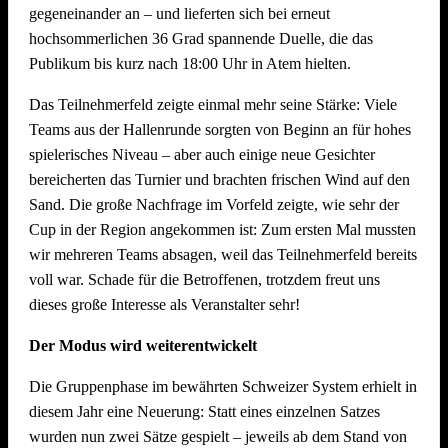
gegeneinander an – und lieferten sich bei erneut
Dekoration Festplatz, Preisaushang, Herstellung Salate
hochsommerlichen 36 Grad spannende Duelle, die das
(Vereinsküche Saline)
Publikum bis kurz nach 18:00 Uhr in Atem hielten.
Dienstag, 21. Juli 2026 ab 09.00 Uhr
Das Teilnehmerfeld zeigte einmal mehr seine Stärke: Viele
Teams aus der Hallenrunde sorgten von Beginn an für hohes
Abbau !! Vor dem Fest ist bereits auch nach dem Fest und
spielerisches Niveau – aber auch einige neue Gesichter
auch der Abbau muss organisiert sein. Bitte helft mit, dass
bereicherten das Turnier und brachten frischen Wind auf den
nach intensiven Festtagen mit vielen Helferinnen und Helfern
Sand. Die große Nachfrage im Vorfeld zeigte, wie sehr der
der Abbau schnell und zügig voranschreitet. Hier können wir
Cup in der Region angekommen ist: Zum ersten Mal mussten
jede helfende Hand gebrauchen.
Auch nach einem
wir mehreren Teams absagen, weil das Teilnehmerfeld bereits
Arbeitstag am Arbeitsplatz bitte zum Feierabend ans
voll war. Schade für die Betroffenen, trotzdem freut uns
Neckarufer kommen!!
dieses große Interesse als Veranstalter sehr!
Essen und Trinken während allen Aufbautagen wie immer
Der Modus wird weiterentwickelt
reichlich für alle Helfer vorhanden!
Die Gruppenphase im bewährten Schweizer System erhielt in
diesem Jahr eine Neuerung: Statt eines einzelnen Satzes
wurden nun zwei Sätze gespielt – jeweils ab dem Stand von