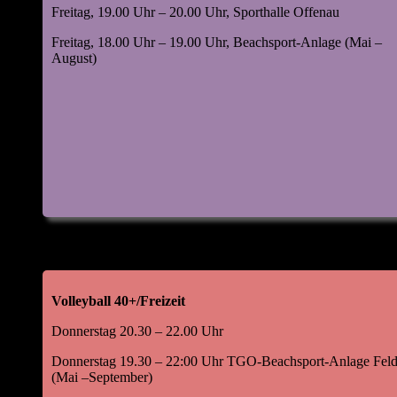
Ausrichtung Turnier 2026
Freitag, 19.00 Uhr – 20.00 Uhr, Sporthalle Offenau
Top 9: Anträge (einzureichen bis 14.04.2026 beim
Freitag, 18.00 Uhr – 19.00 Uhr, Beachsport-Anlage (Mai –
August)
Abteilungsleiter)
Top 10: Ehrungen
Wir freuen uns auf eine personell zahlreiche und
diskussionsfreudige Jahreshauptversammlung sowie im
Anschluss viel Spaß und gute Laune beim Helferfest 2026.
Eure Partner sind ebenfalls herzlich eingeladen !!!!
Anmeldungen bitte bis zum 15.04.2026 über die
Homepage der TG Offenau.
Volleyball 40+/Freizeit
Donnerstag 20.30 – 22.00 Uhr
Donnerstag 19.30 – 22:00 Uhr TGO-Beachsport-Anlage Feld
Für die Abteilung Volleyball
(Mai –September)