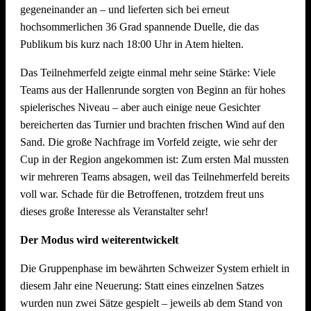
gegeneinander an – und lieferten sich bei erneut
Dekoration Festplatz, Preisaushang, Herstellung Salate
hochsommerlichen 36 Grad spannende Duelle, die das
(Vereinsküche Saline)
Publikum bis kurz nach 18:00 Uhr in Atem hielten.
Dienstag, 21. Juli 2026 ab 09.00 Uhr
Das Teilnehmerfeld zeigte einmal mehr seine Stärke: Viele
Teams aus der Hallenrunde sorgten von Beginn an für hohes
Abbau !! Vor dem Fest ist bereits auch nach dem Fest und
spielerisches Niveau – aber auch einige neue Gesichter
auch der Abbau muss organisiert sein. Bitte helft mit, dass
bereicherten das Turnier und brachten frischen Wind auf den
nach intensiven Festtagen mit vielen Helferinnen und Helfern
Sand. Die große Nachfrage im Vorfeld zeigte, wie sehr der
der Abbau schnell und zügig voranschreitet. Hier können wir
Cup in der Region angekommen ist: Zum ersten Mal mussten
jede helfende Hand gebrauchen.
Auch nach einem
wir mehreren Teams absagen, weil das Teilnehmerfeld bereits
Arbeitstag am Arbeitsplatz bitte zum Feierabend ans
voll war. Schade für die Betroffenen, trotzdem freut uns
Neckarufer kommen!!
dieses große Interesse als Veranstalter sehr!
Essen und Trinken während allen Aufbautagen wie immer
Der Modus wird weiterentwickelt
reichlich für alle Helfer vorhanden!
Die Gruppenphase im bewährten Schweizer System erhielt in
diesem Jahr eine Neuerung: Statt eines einzelnen Satzes
wurden nun zwei Sätze gespielt – jeweils ab dem Stand von