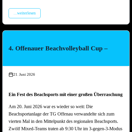
Montage Lichterketten und Beleuchtungstechnik, Aufbau
Spülzelt, Verkabelung Wagen
...weiterlesen
Mittwoch, 15. Juli 2026, ab 17.00 Uhr
Aufbau Bühne, Aufbau Grill-Pavillon, Herstellung Tzatziki
(Vereinsküche Saline)
4. Offenauer Beachvolleyball Cup –
Donnerstag, 16. Juli 2026 ab 16.00 Uhr
Gläserreinigung, Infrastruktur, Bierwagen, Aufstellung
Garnituren, Aufbau Zelt
21. Juni 2026
Freitag, 17. Juli 2026 ab 16.00 Uhr
Ein Fest des Beachsports mit einer großen Überraschung
Restarbeiten, Fertigstellung Gelände und Inbetriebnahme
technische Gerätschaften
Am 20. Juni 2026 war es wieder so weit: Die
Beachsportanlage der TG Offenau verwandelte sich zum
Anschliessend traditionelles Grillfest!
vierten Mal in den Mittelpunkt des regionalen Beachsports.
Zwölf Mixed-Teams traten ab 9:30 Uhr im 3-gegen-3-Modus
Samstag, 18. Juli 2026 ab 09.00 Uhr