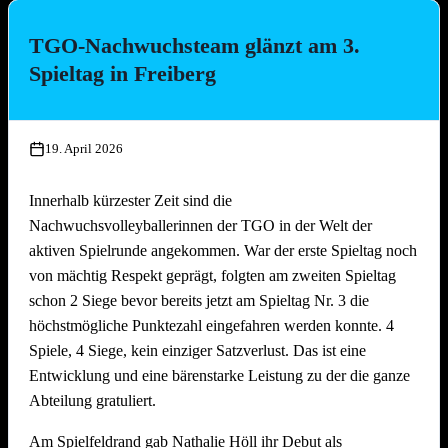
Was für eine beeindruckende Entwicklung – und was für
TGO-Nachwuchsteam glänzt am 3.
eine Story! Gleich in ihrem ersten Jahr im Spielbetrieb
Die Platzierungen im Überblick:
sichern sich die Spielerinnen der TGO den Meistertitel in
Spieltag in Freiberg
der Platzierungsstaffel 2 der Bezirksmeisterschaften
Platz
Team
Nord.
1.
Die Seegurken
19. April 2026
Beim ersten Heimspieltag der Vereinsgeschichte legte das
2.
Nathi & die 3 Muskeltiere
junge Team aus Offenau direkt nach: Vier Spiele, vier Siege –
3.
SpätMelder
Innerhalb kürzester Zeit sind die
besser geht’s nicht! Mit einer perfekten Bilanz von 9 Siegen
4.
3 Raketen
Nachwuchsvolleyballerinnen der TGO in der Welt der
aus 9 Spielen stehen die TGO-Youngsters verdient ganz oben
5.
Die drei Muscheltiere
aktiven Spielrunde angekommen. War der erste Spieltag noch
auf dem Treppchen.
6.
Die Aperolis
von mächtig Respekt geprägt, folgten am zweiten Spieltag
7.
Strandkinder
schon 2 Siege bevor bereits jetzt am Spieltag Nr. 3 die
Von Spieltag zu Spieltag hat sich das siebenköpfige Team
8.
Die Gartenzwerge
höchstmögliche Punktezahl eingefahren werden konnte. 4
gesteigert. Im Training wurde konzentriert gearbeitet, auf dem
9.
Auf die Mütze
Spiele, 4 Siege, kein einziger Satzverlust. Das ist eine
Feld klappte das Zusammenspiel immer besser. Und auch
Entwicklung und eine bärenstarke Leistung zu der die ganze
wenn es mal eng wurde: Die Mädels bewiesen Nervenstärke,
10.
Knaller
Abteilung gratuliert.
holten Rückstände auf, drehten Spiele zu ihren Gunsten und
11.
Die Heilige Dreifaltigkeit
wuchsen als Team immer weiter zusammen.
12.
Die vierte Gewalt
Am Spielfeldrand gab Nathalie Höll ihr Debut als