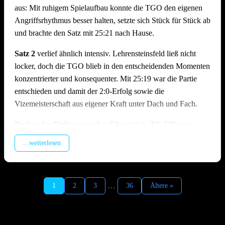
aus: Mit ruhigem Spielaufbau konnte die TGO den eigenen
Angriffsrhythmus besser halten, setzte sich Stück für Stück ab
und brachte den Satz mit 25:21 nach Hause.
Satz 2
verlief ähnlich intensiv. Lehrensteinsfeld ließ nicht
locker, doch die TGO blieb in den entscheidenden Momenten
konzentrierter und konsequenter. Mit 25:19 war die Partie
entschieden und damit der 2:0-Erfolg sowie die
Vizemeisterschaft aus eigener Kraft unter Dach und Fach.
Packender Fight gegen den Champion: TG Offenau –
TSV Ilshofen | 1:2 (19:25, 25:23, 18:25)
...weiterlesen
Fotograf: TGO Volleyball
Im zweiten Spiel des Tages traf man auf den Meister aus
Bildunterschrift: Maximalausbeute in Freiberg eingeholt. Das Off
Ilshofen, der trotz feststehendem Titel hochmotiviert antrat. In
Glückwunsch!
Satz 1 geriet die TGO früh in Rückstand, da der enorme
…
1
2
3
36
Ältere »
Aufschlagsdruck der Gäste den Spielaufbau erschwerte und
der Hauptangreifer der Ilshofener vom Offenauer Block
kaum zu stoppen war. Die TGO kämpfte sich zurück in den