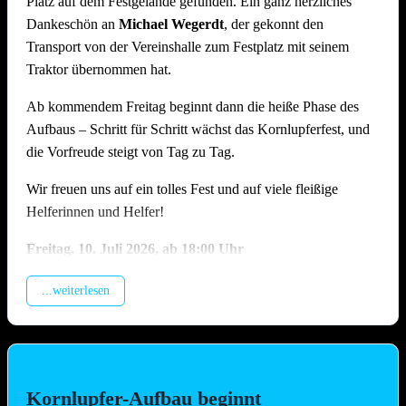
Platz auf dem Festgelände gefunden. Ein ganz herzliches
Dankeschön an
Michael Wegerdt
, der gekonnt den
Transport von der Vereinshalle zum Festplatz mit seinem
Traktor übernommen hat.
Ab kommendem Freitag beginnt dann die heiße Phase des
Aufbaus – Schritt für Schritt wächst das Kornlupferfest, und
die Vorfreude steigt von Tag zu Tag.
Wir freuen uns auf ein tolles Fest und auf viele fleißige
Helferinnen und Helfer!
Freitag, 10.
Juli 2026, ab 18:00 Uhr
Beladung der Anhänger, anschliessend Training (Treffpunkt
...weiterlesen
Vereinshalle).
Samstag, 11. Juli 2026, ab 09.00 Uhr
Montage Lichterketten und Beleuchtungstechnik, Aufbau
Spülzelt, Grillhütte, Zelt, Aufstellung Cocktail-Wagen inkl.
Kornlupfer-Aufbau beginnt
Verkabelung (Hauptaufbautag !!)