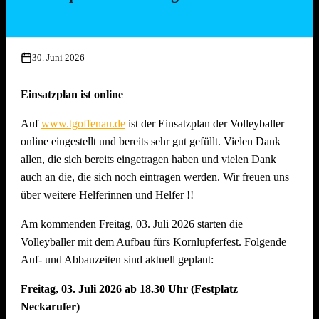
Mittwoch, 15. Juli 2026, ab 17.00 Uhr
Aufbau Bühne, Herstellung Tzatziki (Vereinsküche Saline)
30. Juni 2026
Donnerstag, 16. Juli 2026 ab 16.00 Uhr
Gläserreinigung, Infrastruktur, Bierwagen, Aufstellung
Einsatzplan ist online
Garnituren, Aufbau Spülmaschine und Montage
Auf
www.tgoffenau.de
ist der Einsatzplan der Volleyballer
Beleuchtung
online eingestellt und bereits sehr gut gefüllt. Vielen Dank
Freitag, 17. Juli 2026 ab 16.00 Uhr
allen, die sich bereits eingetragen haben und vielen Dank
Restarbeiten, Fertigstellung Gelände und Inbetriebnahme
auch an die, die sich noch eintragen werden. Wir freuen uns
technische Gerätschaften
über weitere Helferinnen und Helfer !!
Anschliessend traditionelles Grillfest!
Am kommenden Freitag, 03. Juli 2026 starten die
Samstag, 18. Juli 2026 ab 09.00 Uhr
Volleyballer mit dem Aufbau fürs Kornlupferfest. Folgende
Dekoration Festplatz, Preisaushang, Herstellung Salate
Auf- und Abbauzeiten sind aktuell geplant:
(Vereinsküche Saline)
Freitag, 03. Juli 2026 ab 18.30 Uhr (Festplatz
Dienstag, 21. Juli 2026 ab 09.00 Uhr
Neckarufer)
Abbau !! Vor dem Fest ist bereits auch nach dem Fest und