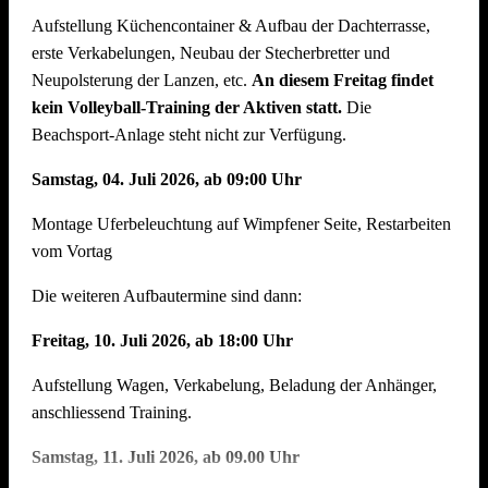
Aufstellung Küchencontainer & Aufbau der Dachterrasse,
auch der Abbau muss organisiert sein. Bitte helft mit, dass
erste Verkabelungen, Neubau der Stecherbretter und
nach intensiven Festtagen mit vielen Helferinnen und Helfern
Neupolsterung der Lanzen, etc.
An diesem Freitag findet
der Abbau schnell und zügig voranschreitet. Hier können wir
kein Volleyball-Training der Aktiven statt.
Die
jede helfende Hand gebrauchen.
Auch nach einem
Beachsport-Anlage steht nicht zur Verfügung.
Arbeitstag am Arbeitsplatz bitte zum Feierabend ans
Neckarufer kommen !!
Samstag, 04. Juli 2026, ab 09:00 Uhr
Essen und Trinken während allen Aufbautagen wie immer
Montage Uferbeleuchtung auf Wimpfener Seite, Restarbeiten
reichlich für alle Helfer vorhanden!
vom Vortag
Die weiteren Aufbautermine sind dann:
Freitag, 10. Juli 2026, ab 18:00 Uhr
Aufstellung Wagen, Verkabelung, Beladung der Anhänger,
anschliessend Training.
Samstag, 11. Juli 2026, ab 09.00 Uhr