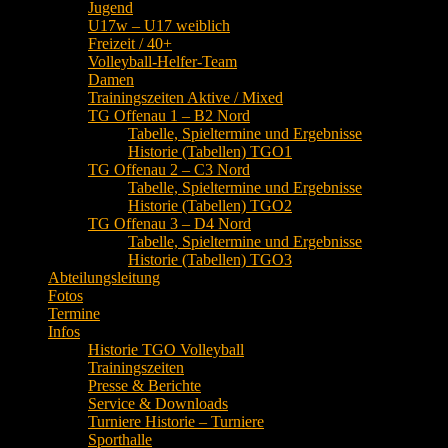
Jugend
U17w – U17 weiblich
Freizeit / 40+
Volleyball-Helfer-Team
Damen
Trainingszeiten Aktive / Mixed
TG Offenau 1 – B2 Nord
Tabelle, Spieltermine und Ergebnisse
Historie (Tabellen) TGO1
TG Offenau 2 – C3 Nord
Tabelle, Spieltermine und Ergebnisse
Historie (Tabellen) TGO2
TG Offenau 3 – D4 Nord
Tabelle, Spieltermine und Ergebnisse
Historie (Tabellen) TGO3
Abteilungsleitung
Fotos
Termine
Infos
Historie TGO Volleyball
Trainingszeiten
Presse & Berichte
Service & Downloads
Turniere Historie – Turniere
Sporthalle