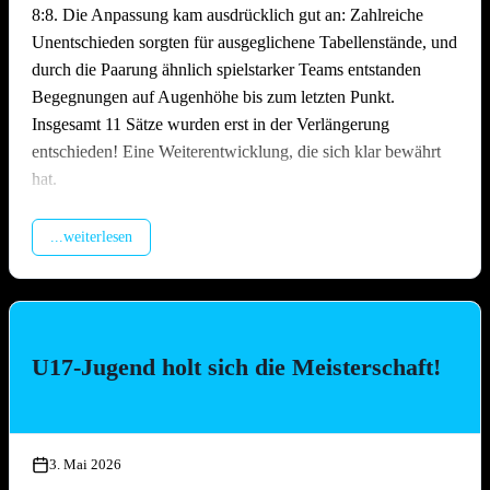
8:8. Die Anpassung kam ausdrücklich gut an: Zahlreiche
Unentschieden sorgten für ausgeglichene Tabellenstände, und
durch die Paarung ähnlich spielstarker Teams entstanden
Begegnungen auf Augenhöhe bis zum letzten Punkt.
Insgesamt 11 Sätze wurden erst in der Verlängerung
entschieden! Eine Weiterentwicklung, die sich klar bewährt
hat.
Packende Spiele quer durchs Feld
...weiterlesen
Über den gesamten Tag hinweg lieferten sich die Teams
hochklassige und hart umkämpfte Matches. Ob erfahrene
Ligateams oder Neulinge auf dem Sand – auf dem Platz ließ
niemand locker. Es wurde spektakulär gebaggert, gepritscht
U17-Jugend holt sich die Meisterschaft!
und geschmettert, die Zuschauer kamen bei den engen Partien
voll auf ihre Kosten. Besonders die Leistung des
Nachwuchsteams „Nathi & die 3 Muskeltiere“ –
zusammengesetzt aus Jugendspielerinnen und -spielern aller
3. Mai 2026
drei TGO-Mannschaften – war die Überraschung des Tages: