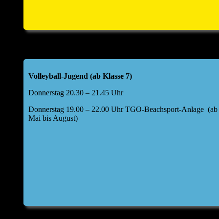
Offenau a. N.
Folgende Tagesordnung für die Hauptversammlung
wurde festgelegt:
Top 1: Begrüßung durch den Abteilungsleiter
Volleyball-Jugend (ab Klasse 7)
Top 2: kurze Berichte Kids I und II, weibliche Jugend
U17,40+/Freizeit, Aktive, BSA
Donnerstag 20.30 – 21.45 Uhr
Bericht Kasse
Donnerstag 19.00 – 22.00 Uhr TGO-Beachsport-Anlage (ab
Mai bis August)
Entwicklung Finanzen im Jahr 2025
Top 2a: Bericht Kassenprüfer & Entlastung Kassier
Top 3: Haushaltsplan 2026
Top 4: Aussprache zu den Berichten
Top 5: Entlastung Vorstand