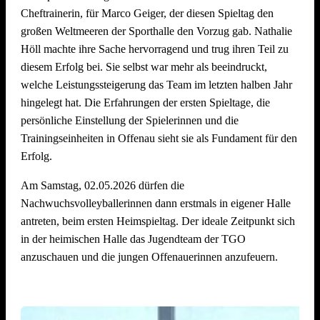
Cheftrainerin, für Marco Geiger, der diesen Spieltag den
Klar, dass auch das Trainerteam um Marco Geiger und
großen Weltmeeren der Sporthalle den Vorzug gab. Nathalie
Nathalie Höll mächtig stolz ist – sie haben einen großen
Wir freuen uns schon jetzt auf den
5. Offenauer
Höll machte ihre Sache hervorragend und trug ihren Teil zu
Anteil an diesem Erfolg! Mit viel Einsatz, Geduld und
Beachvolleyball Cup Ende Juni 2027
– und hoffen, euch
diesem Erfolg bei. Sie selbst war mehr als beeindruckt,
Herzblut haben sie die Youngsters der TGO begleitet.
alle (wieder) auf dem Sand begrüßen zu dürfen!
welche Leistungssteigerung das Team im letzten halben Jahr
Bevor es in die Sommerpause geht, wartet noch ein
hingelegt hat. Die Erfahrungen der ersten Spieltage, die
Highlight: Am kommenden Samstag steht das Team beim
persönliche Einstellung der Spielerinnen und die
Wolleball-Kapp auf dem Feld und freut sich auf die erste
Trainingseinheiten in Offenau sieht sie als Fundament für den
Teilnahme am traditionellen Turnier.
Erfolg.
Ein großes Dankeschön geht außerdem an den gesamten
Am Samstag, 02.05.2026 dürfen die
U17-Staff rund um Jasmin Kiffner, Christian Schröer, Joel
Nachwuchsvolleyballerinnen dann erstmals in eigener Halle
Schröer, Aldi Fiolka und Jonathan Höll, die vor dem
antreten, beim ersten Heimspieltag. Der ideale Zeitpunkt sich
Heimspieltag alle Hände voll zu tun hatten. Und natürlich
in der heimischen Halle das Jugendteam der TGO
auch ein dickes Danke an alle Kuchenbäckerinnen und -
anzuschauen und die jungen Offenauerinnen anzufeuern.
bäcker!