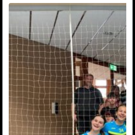
Mit starkem Teamgeist und beeindruckendem Volleyball
kämpften sie sich bis ins Finale und belegten am Ende einen
hervorragenden zweiten Platz. Eine echte Freude für den
gesamten Verein! Dabei konnten sie im Halbfinale das
vereinsinterne Duell gegen das Team „SpätMelder“, das die
Gruppenphase nach Tiebreak auf Rang 1 beendete, für sich
entscheiden.
Die Seegurken holen den Wanderpokal
Turniersieger wurde das Team „Die Seegurken“ vom TSV
Untergruppenbach – und das hochverdient: Die Seegurken
ließen im gesamten Turnierverlauf kaum Schwächen
erkennen und mussten in der gesamten Gruppenphase und
den K.o.-Runden nur einen einzigen Satz abgeben – gegen
das spätere Drittplatzierte Team „SpätMelder“. Ein starkes
Zeichen der Dominanz des Teams, das auch im Finale
(21:18) stets die Kontrolle behielt. Herzlichen Glückwunsch!