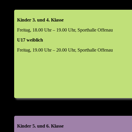
Top 6: Wahlen (m/w/d)
Abteilungsleiter
Kinder 3. und 4. Klasse
Jugendleiter
Freitag, 18.00 Uhr – 19.00 Uhr, Sporthalle Offenau
Leiter Beachsport
U17 weiblich
Leiter Damensport
Leiter Freizeitsport
Freitag, 19.00 Uhr – 20.00 Uhr, Sporthalle Offenau
Leiter Mannschaftssport
Kassenprüfer
Manager Digital & Social Media
Leiter Volleyball-Helferteam (VHT)
Top 7: 48. Kornlupferfest 18. – 20. Juli 2026
Rückblick 2025
Ausblick 2026
Top 8: Beachsportanlage
Kinder 5. und 6. Klasse