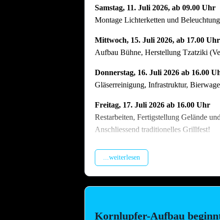
Samstag, 11. Juli 2026, ab 09.00 Uhr
Montage Lichterketten und Beleuchtungst
Mittwoch, 15. Juli 2026, ab 17.00 Uhr
Aufbau Bühne, Herstellung Tzatziki (V
Donnerstag, 16. Juli 2026 ab 16.00 U
Gläserreinigung, Infrastruktur, Bierwa
Freitag, 17. Juli 2026 ab 16.00 Uhr
Restarbeiten, Fertigstellung Gelände un
Anschliessend traditionelles Grillfest!
Samstag, 18. Juli 2026 ab 09.00 Uhr
...weiterlesen
Dekoration Festplatz, Preisaushang, Her
Dienstag, 21. Juli 2026 ab 09.00 Uhr
Abbau !! Vor dem Fest ist bereits auch n
vielen Helferinnen und Helfern der Abb
Kornlupfer-Aufbau beginn
Arbeitstag am Arbeitsplatz bitte zu