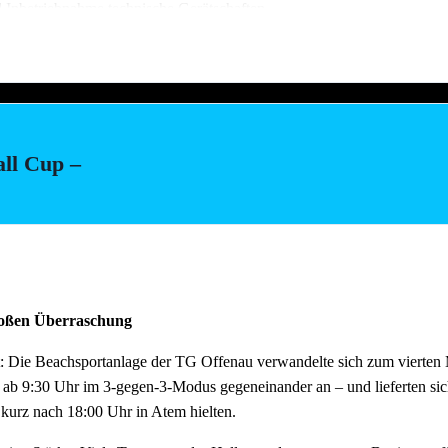
d Inbetriebnahme technische Gerätschaften
stellung Salate (Vereinsküche Saline)
all Cup –
ach dem Fest und auch der Abbau muss organisiert sein. Bitte helft mit,
au schnell und zügig voranschreitet. Hier können wir jede helfende H
m Feierabend ans Neckarufer kommen!!
tagen wie immer reichlich für alle Helfer vorhanden!
großen Überraschung
: Die Beachsportanlage der TG Offenau verwandelte sich zum vierten M
 ab 9:30 Uhr im 3-gegen-3-Modus gegeneinander an – und lieferten si
 kurz nach 18:00 Uhr in Atem hielten.