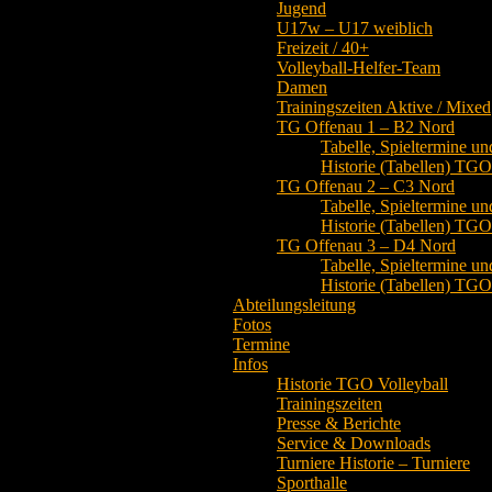
Jugend
U17w – U17 weiblich
Freizeit / 40+
Volleyball-Helfer-Team
Damen
Trainingszeiten Aktive / Mixed
TG Offenau 1 – B2 Nord
Tabelle, Spieltermine un
Historie (Tabellen) TG
TG Offenau 2 – C3 Nord
Tabelle, Spieltermine un
Historie (Tabellen) TG
TG Offenau 3 – D4 Nord
Tabelle, Spieltermine un
Historie (Tabellen) TG
Abteilungsleitung
Fotos
Termine
Infos
Historie TGO Volleyball
Trainingszeiten
Presse & Berichte
Service & Downloads
Turniere Historie – Turniere
Sporthalle