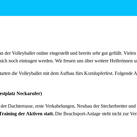
tagen wie immer reichlich für alle Helfer vorhanden!
an der Volleyballer online eingestellt und bereits sehr gut gefüllt. Viele
sich noch eintragen werden. Wir freuen uns über weitere Helferinnen u
arten die Volleyballer mit dem Aufbau fürs Kornlupferfest. Folgende A
Festplatz Neckarufer)
er Dachterrasse, erste Verkabelungen, Neubau der Stecherbretter und
Training der Aktiven statt.
Die Beachsport-Anlage steht nicht zur Ve