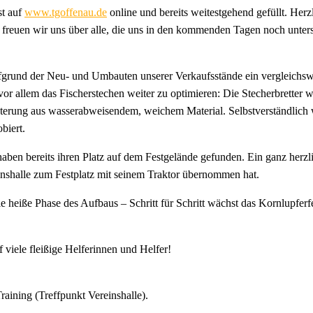
st auf
www.tgoffenau.de
online und bereits weitestgehend gefüllt. Herz
 freuen wir uns über alle, die uns in den kommenden Tagen noch unters
rund der Neu- und Umbauten unserer Verkaufsstände ein vergleichswei
r allem das Fischerstechen weiter zu optimieren: Die Stecherbretter w
terung aus wasserabweisendem, weichem Material. Selbstverständlich w
biert.
ben bereits ihren Platz auf dem Festgelände gefunden. Ein ganz herz
inshalle zum Festplatz mit seinem Traktor übernommen hat.
eiße Phase des Aufbaus – Schritt für Schritt wächst das Kornlupferfe
f viele fleißige Helferinnen und Helfer!
raining (Treffpunkt Vereinshalle).