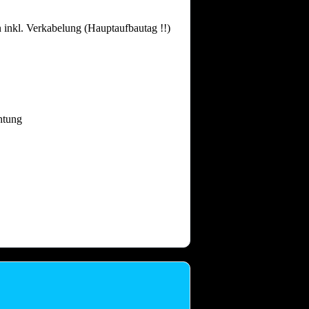
 inkl. Verkabelung (Hauptaufbautag !!)
htung
 dass nach intensiven Festtagen mit
and gebrauchen.
Auch nach einem