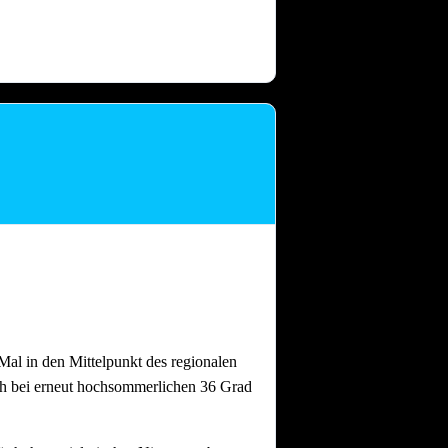
 dass nach intensiven Festtagen mit
and gebrauchen.
Auch nach einem
al in den Mittelpunkt des regionalen
ch bei erneut hochsommerlichen 36 Grad