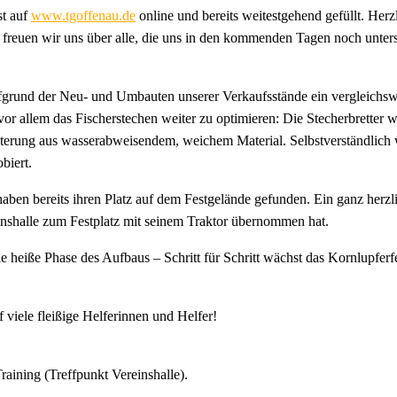
st auf
www.tgoffenau.de
online und bereits weitestgehend gefüllt. Herz
 freuen wir uns über alle, die uns in den kommenden Tagen noch unters
rund der Neu- und Umbauten unserer Verkaufsstände ein vergleichswei
r allem das Fischerstechen weiter zu optimieren: Die Stecherbretter w
terung aus wasserabweisendem, weichem Material. Selbstverständlich w
biert.
ben bereits ihren Platz auf dem Festgelände gefunden. Ein ganz herz
inshalle zum Festplatz mit seinem Traktor übernommen hat.
eiße Phase des Aufbaus – Schritt für Schritt wächst das Kornlupferfe
f viele fleißige Helferinnen und Helfer!
raining (Treffpunkt Vereinshalle).