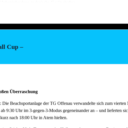
d Inbetriebnahme technische Gerätschaften
stellung Salate (Vereinsküche Saline)
all Cup –
ach dem Fest und auch der Abbau muss organisiert sein. Bitte helft mit,
au schnell und zügig voranschreitet. Hier können wir jede helfende H
m Feierabend ans Neckarufer kommen!!
tagen wie immer reichlich für alle Helfer vorhanden!
großen Überraschung
: Die Beachsportanlage der TG Offenau verwandelte sich zum vierten M
 ab 9:30 Uhr im 3-gegen-3-Modus gegeneinander an – und lieferten si
 kurz nach 18:00 Uhr in Atem hielten.