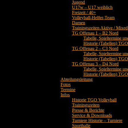
Jugend
U17w – U17 weiblich
Freizeit / 40+
Volleyball-Helfer-Team
Damen
Trainingszeiten Aktive / Mixed
TG Offenau 1 – B2 Nord
Tabelle, Spieltermine un
Historie (Tabellen) TG
TG Offenau 2 – C3 Nord
Tabelle, Spieltermine un
Historie (Tabellen) TG
TG Offenau 3 – D4 Nord
Tabelle, Spieltermine un
Historie (Tabellen) TG
Abteilungsleitung
Fotos
Termine
Infos
Historie TGO Volleyball
Trainingszeiten
Presse & Berichte
Service & Downloads
Turniere Historie – Turniere
Sporthalle