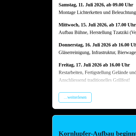
Samstag, 11. Juli 2026, ab 09.00 Uhr
Montage Lichterketten und Beleuchtungst
Mittwoch, 15. Juli 2026, ab 17.00 Uhr
Aufbau Bühne, Herstellung Tzatziki (V
Donnerstag, 16. Juli 2026 ab 16.00 U
Gläserreinigung, Infrastruktur, Bierwa
Freitag, 17. Juli 2026 ab 16.00 Uhr
Restarbeiten, Fertigstellung Gelände un
Anschliessend traditionelles Grillfest!
Samstag, 18. Juli 2026 ab 09.00 Uhr
...weiterlesen
Dekoration Festplatz, Preisaushang, Her
Dienstag, 21. Juli 2026 ab 09.00 Uhr
Abbau !! Vor dem Fest ist bereits auch n
vielen Helferinnen und Helfern der Abb
Kornlupfer-Aufbau beginn
Arbeitstag am Arbeitsplatz bitte zu