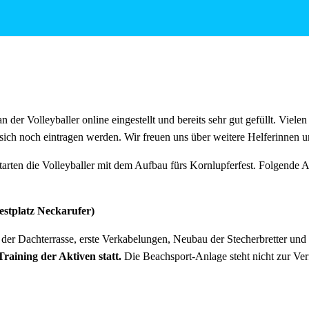
tagen wie immer reichlich für alle Helfer vorhanden!
an der Volleyballer online eingestellt und bereits sehr gut gefüllt. Viele
sich noch eintragen werden. Wir freuen uns über weitere Helferinnen u
arten die Volleyballer mit dem Aufbau fürs Kornlupferfest. Folgende A
Festplatz Neckarufer)
er Dachterrasse, erste Verkabelungen, Neubau der Stecherbretter und
Training der Aktiven statt.
Die Beachsport-Anlage steht nicht zur Ve