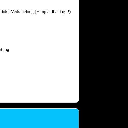
 inkl. Verkabelung (Hauptaufbautag !!)
htung
 dass nach intensiven Festtagen mit
and gebrauchen.
Auch nach einem