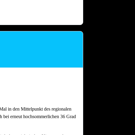
 dass nach intensiven Festtagen mit
and gebrauchen.
Auch nach einem
al in den Mittelpunkt des regionalen
ch bei erneut hochsommerlichen 36 Grad