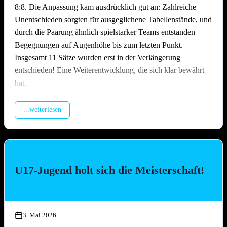
8:8. Die Anpassung kam ausdrücklich gut an: Zahlreiche
Unentschieden sorgten für ausgeglichene Tabellenstände, und
durch die Paarung ähnlich spielstarker Teams entstanden
Begegnungen auf Augenhöhe bis zum letzten Punkt.
Insgesamt 11 Sätze wurden erst in der Verlängerung
entschieden! Eine Weiterentwicklung, die sich klar bewährt
hat.
Packende Spiele quer durchs Feld
...weiterlesen
Über den gesamten Tag hinweg lieferten sich die Teams
hochklassige und hart umkämpfte Matches. Ob erfahrene
Ligateams oder Neulinge auf dem Sand – auf dem Platz ließ
niemand locker. Es wurde spektakulär gebaggert, gepritscht
U17-Jugend holt sich die Meisterschaft!
und geschmettert, die Zuschauer kamen bei den engen Partien
voll auf ihre Kosten. Besonders die Leistung des
Nachwuchsteams „Nathi & die 3 Muskeltiere“ –
zusammengesetzt aus Jugendspielerinnen und -spielern aller
3. Mai 2026
drei TGO-Mannschaften – war die Überraschung des Tages: