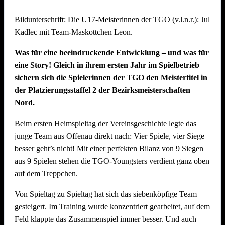
Mit starkem Teamgeist und beeindruckendem Volleyball
Bildunterschrift: Die U17-Meisterinnen der TGO (v.l.n.r.): Julie 
kämpften sie sich bis ins Finale und belegten am Ende einen
Kadlec mit Team-Maskottchen Leon.
hervorragenden zweiten Platz. Eine echte Freude für den
gesamten Verein! Dabei konnten sie im Halbfinale das
Was für eine beeindruckende Entwicklung – und was für
vereinsinterne Duell gegen das Team „SpätMelder“, das die
eine Story! Gleich in ihrem ersten Jahr im Spielbetrieb
Gruppenphase nach Tiebreak auf Rang 1 beendete, für sich
sichern sich die Spielerinnen der TGO den Meistertitel in
entscheiden.
der Platzierungsstaffel 2 der Bezirksmeisterschaften
Nord.
Die Seegurken holen den Wanderpokal
Beim ersten Heimspieltag der Vereinsgeschichte legte das
Turniersieger wurde das Team „Die Seegurken“ vom TSV
junge Team aus Offenau direkt nach: Vier Spiele, vier Siege –
Untergruppenbach – und das hochverdient: Die Seegurken
besser geht’s nicht! Mit einer perfekten Bilanz von 9 Siegen
ließen im gesamten Turnierverlauf kaum Schwächen
aus 9 Spielen stehen die TGO-Youngsters verdient ganz oben
erkennen und mussten in der gesamten Gruppenphase und
auf dem Treppchen.
den K.o.-Runden nur einen einzigen Satz abgeben – gegen
das spätere Drittplatzierte Team „SpätMelder“. Ein starkes
Von Spieltag zu Spieltag hat sich das siebenköpfige Team
Zeichen der Dominanz des Teams, das auch im Finale
gesteigert. Im Training wurde konzentriert gearbeitet, auf dem
(21:18) stets die Kontrolle behielt. Herzlichen Glückwunsch!
Feld klappte das Zusammenspiel immer besser. Und auch