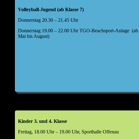
Offenau a. N.
Volleyball-Jugend (ab Klasse 7)
Folgende Tagesordnung für die Hauptversammlung
Donnerstag 20.30 – 21.45 Uhr
wurde festgelegt:
Donnerstag 19.00 – 22.00 Uhr TGO-Beachsport-Anlage (ab
Top 1: Begrüßung durch den Abteilungsleiter
Mai bis August)
Top 2: kurze Berichte Kids I und II, weibliche Jugend
U17,40+/Freizeit, Aktive, BSA
Bericht Kasse
Entwicklung Finanzen im Jahr 2025
Top 2a: Bericht Kassenprüfer & Entlastung Kassier
Top 3: Haushaltsplan 2026
Top 4: Aussprache zu den Berichten
Kinder 3. und 4. Klasse
Freitag, 18.00 Uhr – 19.00 Uhr, Sporthalle Offenau
Top 5: Entlastung Vorstand