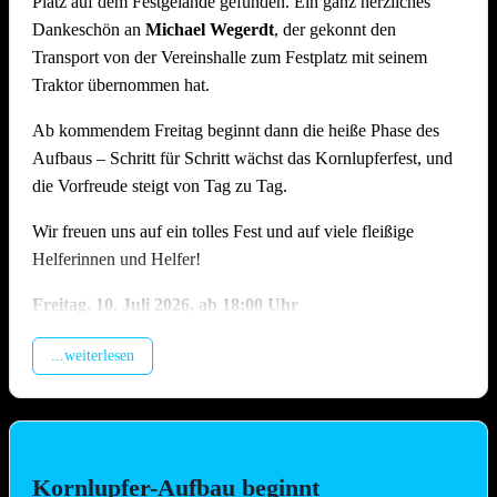
Platz auf dem Festgelände gefunden. Ein ganz herzliches
Dankeschön an
Michael Wegerdt
, der gekonnt den
Transport von der Vereinshalle zum Festplatz mit seinem
Traktor übernommen hat.
Ab kommendem Freitag beginnt dann die heiße Phase des
Aufbaus – Schritt für Schritt wächst das Kornlupferfest, und
die Vorfreude steigt von Tag zu Tag.
Wir freuen uns auf ein tolles Fest und auf viele fleißige
Helferinnen und Helfer!
Freitag, 10.
Juli 2026, ab 18:00 Uhr
Beladung der Anhänger, anschliessend Training (Treffpunkt
...weiterlesen
Vereinshalle).
Samstag, 11. Juli 2026, ab 09.00 Uhr
Montage Lichterketten und Beleuchtungstechnik, Aufbau
Spülzelt, Grillhütte, Zelt, Aufstellung Cocktail-Wagen inkl.
Kornlupfer-Aufbau beginnt
Verkabelung (Hauptaufbautag !!)