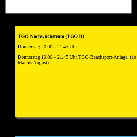
Hallenöffnung am Turniertag um 12.00 Uhr zum
Warmspielen!!
Anmeldezahl auf 18 Teams begrenzt – also schnell anmelden
!!!
TGO-Nachwuchsteam (TGO II)
____________________________________________________
Donnerstag 20.00 – 21.45 Uhr
Donnerstag 19.00 – 21.45 Uhr TGO-Beachsport-Anlage (ab
Mai bis August)
Einladung Hauptversammlung und
Helferfest 2026
Zur Jahreshauptversammlung und anschliessend zum
Volleyballhelferfest laden wir alle Abteilungsmitglieder
und
Partner
sehr herzlich ein. Sie findet am Samstag, den
25.
April 2026
um
18.00 Uhr
statt. Sitzungsort: Kulturforum
Saline, Hauptstr. 8, kleiner Saal im Kulturforum, 74254