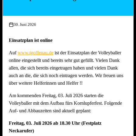
Mittwoch, 15. Juli 2026, ab 17.00 Uhr
Aufbau Bühne, Herstellung Tzatziki (Vereinsküche Saline)
30. Juni 2026
Donnerstag, 16. Juli 2026 ab 16.00 Uhr
Gläserreinigung, Infrastruktur, Bierwagen, Aufstellung
Einsatzplan ist online
Garnituren, Aufbau Spülmaschine und Montage
Auf
www.tgoffenau.de
ist der Einsatzplan der Volleyballer
Beleuchtung
online eingestellt und bereits sehr gut gefüllt. Vielen Dank
Freitag, 17. Juli 2026 ab 16.00 Uhr
allen, die sich bereits eingetragen haben und vielen Dank
Restarbeiten, Fertigstellung Gelände und Inbetriebnahme
auch an die, die sich noch eintragen werden. Wir freuen uns
technische Gerätschaften
über weitere Helferinnen und Helfer !!
Anschliessend traditionelles Grillfest!
Am kommenden Freitag, 03. Juli 2026 starten die
Samstag, 18. Juli 2026 ab 09.00 Uhr
Volleyballer mit dem Aufbau fürs Kornlupferfest. Folgende
Dekoration Festplatz, Preisaushang, Herstellung Salate
Auf- und Abbauzeiten sind aktuell geplant:
(Vereinsküche Saline)
Freitag, 03. Juli 2026 ab 18.30 Uhr (Festplatz
Dienstag, 21. Juli 2026 ab 09.00 Uhr
Neckarufer)
Abbau !! Vor dem Fest ist bereits auch nach dem Fest und