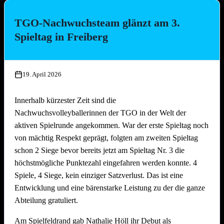
bäcker!
TGO-Nachwuchsteam glänzt am 3.
Die Platzierungen im Überblick:
Spieltag in Freiberg
Platz
Team
1.
Die Seegurken
19. April 2026
2.
Nathi & die 3 Muskeltiere
3.
SpätMelder
Innerhalb kürzester Zeit sind die
4.
3 Raketen
Nachwuchsvolleyballerinnen der TGO in der Welt der
5.
Die drei Muscheltiere
aktiven Spielrunde angekommen. War der erste Spieltag noch
6.
Die Aperolis
von mächtig Respekt geprägt, folgten am zweiten Spieltag
7.
Strandkinder
schon 2 Siege bevor bereits jetzt am Spieltag Nr. 3 die
8.
Die Gartenzwerge
höchstmögliche Punktezahl eingefahren werden konnte. 4
9.
Auf die Mütze
Spiele, 4 Siege, kein einziger Satzverlust. Das ist eine
Entwicklung und eine bärenstarke Leistung zu der die ganze
10.
Knaller
Abteilung gratuliert.
11.
Die Heilige Dreifaltigkeit
12.
Die vierte Gewalt
Am Spielfeldrand gab Nathalie Höll ihr Debut als