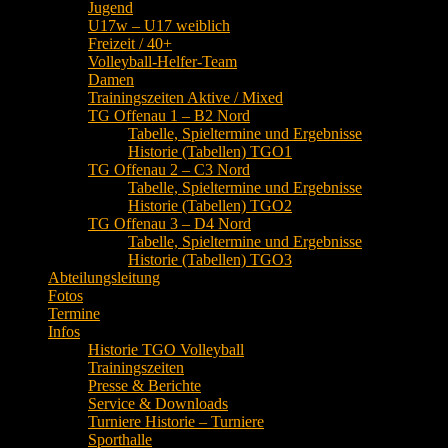
Jugend
U17w – U17 weiblich
Freizeit / 40+
Volleyball-Helfer-Team
Damen
Trainingszeiten Aktive / Mixed
TG Offenau 1 – B2 Nord
Tabelle, Spieltermine und Ergebnisse
Historie (Tabellen) TGO1
TG Offenau 2 – C3 Nord
Tabelle, Spieltermine und Ergebnisse
Historie (Tabellen) TGO2
TG Offenau 3 – D4 Nord
Tabelle, Spieltermine und Ergebnisse
Historie (Tabellen) TGO3
Abteilungsleitung
Fotos
Termine
Infos
Historie TGO Volleyball
Trainingszeiten
Presse & Berichte
Service & Downloads
Turniere Historie – Turniere
Sporthalle