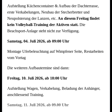
Aufstellung Küchencontainer & Aufbau der Dachterrasse,
auch der Abbau muss organisiert sein. Bitte helft mit, dass
erste Verkabelungen, Neubau der Stecherbretter und
nach intensiven Festtagen mit vielen Helferinnen und Helfern
Neupolsterung der Lanzen, etc.
An diesem Freitag findet
der Abbau schnell und zügig voranschreitet. Hier können wir
kein Volleyball-Training der Aktiven statt.
Die
jede helfende Hand gebrauchen.
Auch nach einem
Beachsport-Anlage steht nicht zur Verfügung.
Arbeitstag am Arbeitsplatz bitte zum Feierabend ans
Neckarufer kommen !!
Samstag, 04. Juli 2026, ab 09:00 Uhr
Essen und Trinken während allen Aufbautagen wie immer
Montage Uferbeleuchtung auf Wimpfener Seite, Restarbeiten
reichlich für alle Helfer vorhanden!
vom Vortag
Die weiteren Aufbautermine sind dann:
Freitag, 10. Juli 2026, ab 18:00 Uhr
Aufstellung Wagen, Verkabelung, Beladung der Anhänger,
anschliessend Training.
Samstag, 11. Juli 2026, ab 09.00 Uhr