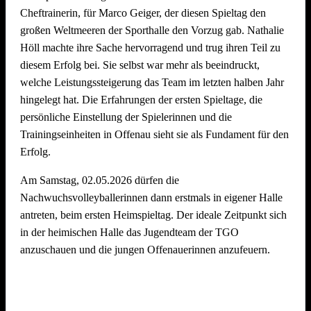
Cheftrainerin, für Marco Geiger, der diesen Spieltag den
großen Weltmeeren der Sporthalle den Vorzug gab. Nathalie
Wir freuen uns schon jetzt auf den
5. Offenauer
Höll machte ihre Sache hervorragend und trug ihren Teil zu
Beachvolleyball Cup Ende Juni 2027
– und hoffen, euch
diesem Erfolg bei. Sie selbst war mehr als beeindruckt,
alle (wieder) auf dem Sand begrüßen zu dürfen!
welche Leistungssteigerung das Team im letzten halben Jahr
hingelegt hat. Die Erfahrungen der ersten Spieltage, die
persönliche Einstellung der Spielerinnen und die
Trainingseinheiten in Offenau sieht sie als Fundament für den
Erfolg.
Am Samstag, 02.05.2026 dürfen die
Nachwuchsvolleyballerinnen dann erstmals in eigener Halle
antreten, beim ersten Heimspieltag. Der ideale Zeitpunkt sich
in der heimischen Halle das Jugendteam der TGO
anzuschauen und die jungen Offenauerinnen anzufeuern.