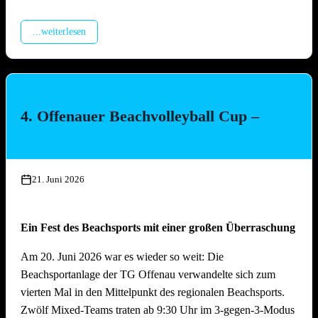
Montage Lichterketten und Beleuchtungstechnik, Aufbau
Spülzelt, Verkabelung Wagen
...weiterlesen
Mittwoch, 15. Juli 2026, ab 17.00 Uhr
Aufbau Bühne, Aufbau Grill-Pavillon, Herstellung Tzatziki
(Vereinsküche Saline)
4. Offenauer Beachvolleyball Cup –
Donnerstag, 16. Juli 2026 ab 16.00 Uhr
Gläserreinigung, Infrastruktur, Bierwagen, Aufstellung
Garnituren, Aufbau Zelt
21. Juni 2026
Freitag, 17. Juli 2026 ab 16.00 Uhr
Ein Fest des Beachsports mit einer großen Überraschung
Restarbeiten, Fertigstellung Gelände und Inbetriebnahme
technische Gerätschaften
Am 20. Juni 2026 war es wieder so weit: Die
Beachsportanlage der TG Offenau verwandelte sich zum
Anschliessend traditionelles Grillfest!
vierten Mal in den Mittelpunkt des regionalen Beachsports.
Zwölf Mixed-Teams traten ab 9:30 Uhr im 3-gegen-3-Modus
Samstag, 18. Juli 2026 ab 09.00 Uhr