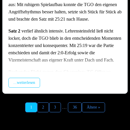
aus: Mit ruhigem Spielaufbau konnte die TGO den eigenen
Angriffsrhythmus besser halten, setzte sich Stück für Stück ab
und brachte den Satz mit 25:21 nach Hause.
Satz 2
verlief ähnlich intensiv. Lehrensteinsfeld ließ nicht
locker, doch die TGO blieb in den entscheidenden Momenten
konzentrierter und konsequenter. Mit 25:19 war die Partie
entschieden und damit der 2:0-Erfolg sowie die
Vizemeisterschaft aus eigener Kraft unter Dach und Fach.
Packender Fight gegen den Champion: TG Offenau –
TSV Ilshofen | 1:2 (19:25, 25:23, 18:25)
...weiterlesen
Im zweiten Spiel des Tages traf man auf den Meister aus
Ilshofen, der trotz feststehendem Titel hochmotiviert antrat. In
Satz 1 geriet die TGO früh in Rückstand, da der enorme
…
1
2
3
36
Ältere »
Aufschlagsdruck der Gäste den Spielaufbau erschwerte und
der Hauptangreifer der Ilshofener vom Offenauer Block
kaum zu stoppen war. Die TGO kämpfte sich zurück in den