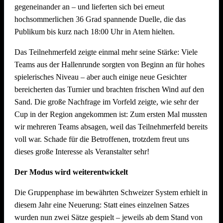
gegeneinander an – und lieferten sich bei erneut
Dekoration Festplatz, Preisaushang, Herstellung Salate
hochsommerlichen 36 Grad spannende Duelle, die das
(Vereinsküche Saline)
Publikum bis kurz nach 18:00 Uhr in Atem hielten.
Dienstag, 21. Juli 2026 ab 09.00 Uhr
Das Teilnehmerfeld zeigte einmal mehr seine Stärke: Viele
Teams aus der Hallenrunde sorgten von Beginn an für hohes
Abbau !! Vor dem Fest ist bereits auch nach dem Fest und
spielerisches Niveau – aber auch einige neue Gesichter
auch der Abbau muss organisiert sein. Bitte helft mit, dass
bereicherten das Turnier und brachten frischen Wind auf den
nach intensiven Festtagen mit vielen Helferinnen und Helfern
Sand. Die große Nachfrage im Vorfeld zeigte, wie sehr der
der Abbau schnell und zügig voranschreitet. Hier können wir
Cup in der Region angekommen ist: Zum ersten Mal mussten
jede helfende Hand gebrauchen.
Auch nach einem
wir mehreren Teams absagen, weil das Teilnehmerfeld bereits
Arbeitstag am Arbeitsplatz bitte zum Feierabend ans
voll war. Schade für die Betroffenen, trotzdem freut uns
Neckarufer kommen!!
dieses große Interesse als Veranstalter sehr!
Essen und Trinken während allen Aufbautagen wie immer
Der Modus wird weiterentwickelt
reichlich für alle Helfer vorhanden!
Die Gruppenphase im bewährten Schweizer System erhielt in
diesem Jahr eine Neuerung: Statt eines einzelnen Satzes
wurden nun zwei Sätze gespielt – jeweils ab dem Stand von