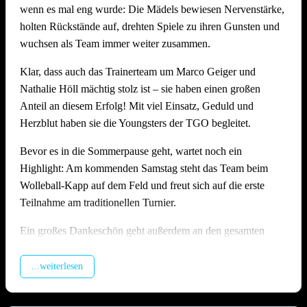
wenn es mal eng wurde: Die Mädels bewiesen Nervenstärke,
Stimmung, Anlage und Bewirtung auf hohem Niveau
holten Rückstände auf, drehten Spiele zu ihren Gunsten und
Wie schon in den Vorjahren zeigte die Offenauer
wuchsen als Team immer weiter zusammen.
Beachanlage bei 36 Grad einmal mehr ihre Stärken: Die
Klar, dass auch das Trainerteam um Marco Geiger und
Möglichkeit die Felder zu bewässern, die Dusche direkt am
Nathalie Höll mächtig stolz ist – sie haben einen großen
Feld und genügend schattige Plätze sorgten dafür, dass alle
Anteil an diesem Erfolg! Mit viel Einsatz, Geduld und
trotz der Hitze gut durch den langen Tag kamen. Die
Herzblut haben sie die Youngsters der TGO begleitet.
Bewirtung am Grillstand fand wieder großen Anklang und
wurde von vielen Seiten ausdrücklich gelobt. Ein besonderes
Bevor es in die Sommerpause geht, wartet noch ein
Dankeschön gilt hier unserem Abteilungsleiter
Matthias
Highlight: Am kommenden Samstag steht das Team beim
Höll
, der die Bewirtung am Grill mit großem Einsatz
Wolleball-Kapp auf dem Feld und freut sich auf die erste
organisiert und durchgeführt hat – ohne ihn wäre das leibliche
Teilnahme am traditionellen Turnier.
Wohl an diesem Tag nicht in solch guten Händen gewesen!
Ein großes Dankeschön geht außerdem an den gesamten
Ein riesiges Dankeschön geht an alle Teams, die mit Fairness
U17-Staff rund um Jasmin Kiffner, Christian Schröer, Joel
und Spielfreude dabei waren. Und natürlich an alle
Schröer, Aldi Fiolka und Jonathan Höll, die vor dem
...weiterlesen
Helferinnen und Helfer, ohne die ein Turnier in dieser Form
Heimspieltag alle Hände voll zu tun hatten. Und natürlich
schlicht nicht möglich wäre.
auch ein dickes Danke an alle Kuchenbäckerinnen und -