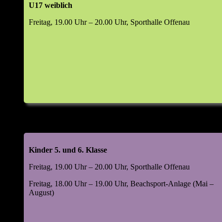
U17 weiblich
Top 6: Wahlen (m/w/d)
Freitag, 19.00 Uhr – 20.00 Uhr, Sporthalle Offenau
Abteilungsleiter
Jugendleiter
Leiter Beachsport
Leiter Damensport
Leiter Freizeitsport
Leiter Mannschaftssport
Kassenprüfer
Manager Digital & Social Media
Leiter Volleyball-Helferteam (VHT)
Kinder 5. und 6. Klasse
Top 7: 48. Kornlupferfest 18. – 20. Juli 2026
Freitag, 19.00 Uhr – 20.00 Uhr, Sporthalle Offenau
Rückblick 2025
Ausblick 2026
Freitag, 18.00 Uhr – 19.00 Uhr, Beachsport-Anlage (Mai –
August)
Top 8: Beachsportanlage