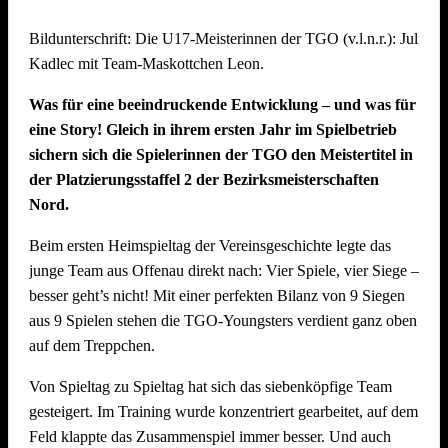
Mit starkem Teamgeist und beeindruckendem Volleyball
Bildunterschrift: Die U17-Meisterinnen der TGO (v.l.n.r.): Julie 
kämpften sie sich bis ins Finale und belegten am Ende einen
Kadlec mit Team-Maskottchen Leon.
hervorragenden zweiten Platz. Eine echte Freude für den
gesamten Verein! Dabei konnten sie im Halbfinale das
Was für eine beeindruckende Entwicklung – und was für
vereinsinterne Duell gegen das Team „SpätMelder“, das die
eine Story! Gleich in ihrem ersten Jahr im Spielbetrieb
Gruppenphase nach Tiebreak auf Rang 1 beendete, für sich
sichern sich die Spielerinnen der TGO den Meistertitel in
entscheiden.
der Platzierungsstaffel 2 der Bezirksmeisterschaften
Nord.
Die Seegurken holen den Wanderpokal
Beim ersten Heimspieltag der Vereinsgeschichte legte das
Turniersieger wurde das Team „Die Seegurken“ vom TSV
junge Team aus Offenau direkt nach: Vier Spiele, vier Siege –
Untergruppenbach – und das hochverdient: Die Seegurken
besser geht’s nicht! Mit einer perfekten Bilanz von 9 Siegen
ließen im gesamten Turnierverlauf kaum Schwächen
aus 9 Spielen stehen die TGO-Youngsters verdient ganz oben
erkennen und mussten in der gesamten Gruppenphase und
auf dem Treppchen.
den K.o.-Runden nur einen einzigen Satz abgeben – gegen
das spätere Drittplatzierte Team „SpätMelder“. Ein starkes
Von Spieltag zu Spieltag hat sich das siebenköpfige Team
Zeichen der Dominanz des Teams, das auch im Finale
gesteigert. Im Training wurde konzentriert gearbeitet, auf dem
(21:18) stets die Kontrolle behielt. Herzlichen Glückwunsch!
Feld klappte das Zusammenspiel immer besser. Und auch