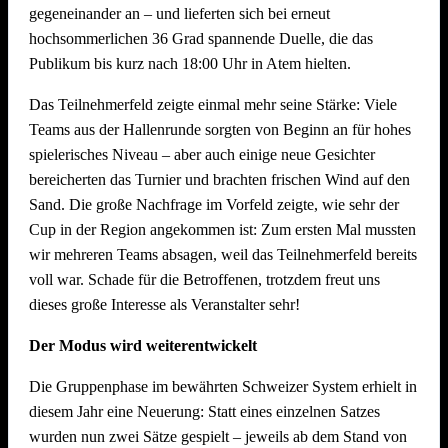
gegeneinander an – und lieferten sich bei erneut
Dekoration Festplatz, Preisaushang, Herstellung Salate
hochsommerlichen 36 Grad spannende Duelle, die das
(Vereinsküche Saline)
Publikum bis kurz nach 18:00 Uhr in Atem hielten.
Dienstag, 21. Juli 2026 ab 09.00 Uhr
Das Teilnehmerfeld zeigte einmal mehr seine Stärke: Viele
Teams aus der Hallenrunde sorgten von Beginn an für hohes
Abbau !! Vor dem Fest ist bereits auch nach dem Fest und
spielerisches Niveau – aber auch einige neue Gesichter
auch der Abbau muss organisiert sein. Bitte helft mit, dass
bereicherten das Turnier und brachten frischen Wind auf den
nach intensiven Festtagen mit vielen Helferinnen und Helfern
Sand. Die große Nachfrage im Vorfeld zeigte, wie sehr der
der Abbau schnell und zügig voranschreitet. Hier können wir
Cup in der Region angekommen ist: Zum ersten Mal mussten
jede helfende Hand gebrauchen.
Auch nach einem
wir mehreren Teams absagen, weil das Teilnehmerfeld bereits
Arbeitstag am Arbeitsplatz bitte zum Feierabend ans
voll war. Schade für die Betroffenen, trotzdem freut uns
Neckarufer kommen!!
dieses große Interesse als Veranstalter sehr!
Essen und Trinken während allen Aufbautagen wie immer
Der Modus wird weiterentwickelt
reichlich für alle Helfer vorhanden!
Die Gruppenphase im bewährten Schweizer System erhielt in
diesem Jahr eine Neuerung: Statt eines einzelnen Satzes
wurden nun zwei Sätze gespielt – jeweils ab dem Stand von