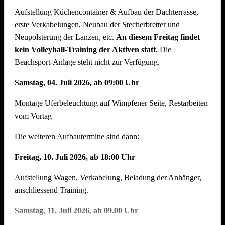
Aufstellung Küchencontainer & Aufbau der Dachterrasse,
auch der Abbau muss organisiert sein. Bitte helft mit, dass
erste Verkabelungen, Neubau der Stecherbretter und
nach intensiven Festtagen mit vielen Helferinnen und Helfern
Neupolsterung der Lanzen, etc.
An diesem Freitag findet
der Abbau schnell und zügig voranschreitet. Hier können wir
kein Volleyball-Training der Aktiven statt.
Die
jede helfende Hand gebrauchen.
Auch nach einem
Beachsport-Anlage steht nicht zur Verfügung.
Arbeitstag am Arbeitsplatz bitte zum Feierabend ans
Neckarufer kommen !!
Samstag, 04. Juli 2026, ab 09:00 Uhr
Essen und Trinken während allen Aufbautagen wie immer
Montage Uferbeleuchtung auf Wimpfener Seite, Restarbeiten
reichlich für alle Helfer vorhanden!
vom Vortag
Die weiteren Aufbautermine sind dann:
Freitag, 10. Juli 2026, ab 18:00 Uhr
Aufstellung Wagen, Verkabelung, Beladung der Anhänger,
anschliessend Training.
Samstag, 11. Juli 2026, ab 09.00 Uhr