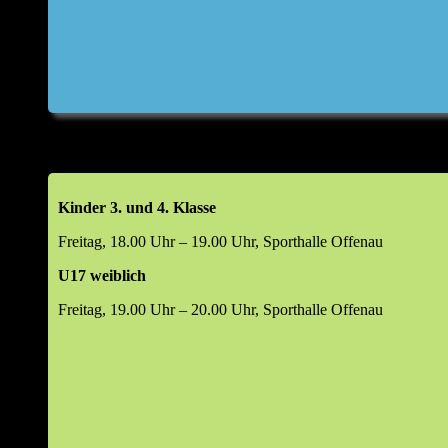
Top 6: Wahlen (m/w/d)
Abteilungsleiter
Jugendleiter
Leiter Beachsport
Leiter Damensport
Leiter Freizeitsport
Leiter Mannschaftssport
Kinder 3. und 4. Klasse
Kassenprüfer
Manager Digital & Social Media
Freitag, 18.00 Uhr – 19.00 Uhr, Sporthalle Offenau
Leiter Volleyball-Helferteam (VHT)
U17 weiblich
Top 7: 48. Kornlupferfest 18. – 20. Juli 2026
Freitag, 19.00 Uhr – 20.00 Uhr, Sporthalle Offenau
Rückblick 2025
Ausblick 2026
Top 8: Beachsportanlage