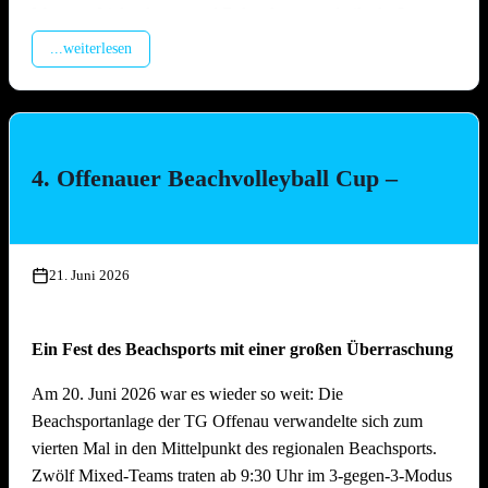
Montage Lichterketten und Beleuchtungstechnik, Aufbau
Spülzelt, Verkabelung Wagen
...weiterlesen
Mittwoch, 15. Juli 2026, ab 17.00 Uhr
Aufbau Bühne, Aufbau Grill-Pavillon, Herstellung Tzatziki
(Vereinsküche Saline)
4. Offenauer Beachvolleyball Cup –
Donnerstag, 16. Juli 2026 ab 16.00 Uhr
Gläserreinigung, Infrastruktur, Bierwagen, Aufstellung
Garnituren, Aufbau Zelt
21. Juni 2026
Freitag, 17. Juli 2026 ab 16.00 Uhr
Ein Fest des Beachsports mit einer großen Überraschung
Restarbeiten, Fertigstellung Gelände und Inbetriebnahme
technische Gerätschaften
Am 20. Juni 2026 war es wieder so weit: Die
Beachsportanlage der TG Offenau verwandelte sich zum
Anschliessend traditionelles Grillfest!
vierten Mal in den Mittelpunkt des regionalen Beachsports.
Zwölf Mixed-Teams traten ab 9:30 Uhr im 3-gegen-3-Modus
Samstag, 18. Juli 2026 ab 09.00 Uhr