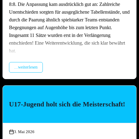
8:8. Die Anpassung kam ausdrücklich gut an: Zahlreiche
Unentschieden sorgten für ausgeglichene Tabellenstände, und
durch die Paarung ähnlich spielstarker Teams entstanden
Begegnungen auf Augenhöhe bis zum letzten Punkt.
Insgesamt 11 Sätze wurden erst in der Verlängerung
entschieden! Eine Weiterentwicklung, die sich klar bewährt
hat.
Packende Spiele quer durchs Feld
...weiterlesen
Über den gesamten Tag hinweg lieferten sich die Teams
hochklassige und hart umkämpfte Matches. Ob erfahrene
Ligateams oder Neulinge auf dem Sand – auf dem Platz ließ
niemand locker. Es wurde spektakulär gebaggert, gepritscht
U17-Jugend holt sich die Meisterschaft!
und geschmettert, die Zuschauer kamen bei den engen Partien
voll auf ihre Kosten. Besonders die Leistung des
Nachwuchsteams „Nathi & die 3 Muskeltiere“ –
zusammengesetzt aus Jugendspielerinnen und -spielern aller
3. Mai 2026
drei TGO-Mannschaften – war die Überraschung des Tages: