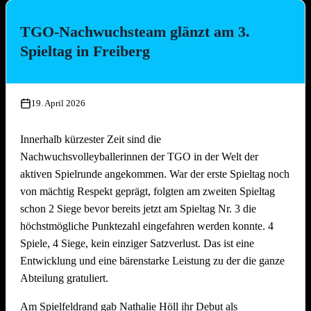
bäcker!
TGO-Nachwuchsteam glänzt am 3.
Die Platzierungen im Überblick:
Spieltag in Freiberg
Platz
Team
1.
Die Seegurken
19. April 2026
2.
Nathi & die 3 Muskeltiere
3.
SpätMelder
Innerhalb kürzester Zeit sind die
4.
3 Raketen
Nachwuchsvolleyballerinnen der TGO in der Welt der
5.
Die drei Muscheltiere
aktiven Spielrunde angekommen. War der erste Spieltag noch
6.
Die Aperolis
von mächtig Respekt geprägt, folgten am zweiten Spieltag
7.
Strandkinder
schon 2 Siege bevor bereits jetzt am Spieltag Nr. 3 die
8.
Die Gartenzwerge
höchstmögliche Punktezahl eingefahren werden konnte. 4
9.
Auf die Mütze
Spiele, 4 Siege, kein einziger Satzverlust. Das ist eine
Entwicklung und eine bärenstarke Leistung zu der die ganze
10.
Knaller
Abteilung gratuliert.
11.
Die Heilige Dreifaltigkeit
12.
Die vierte Gewalt
Am Spielfeldrand gab Nathalie Höll ihr Debut als