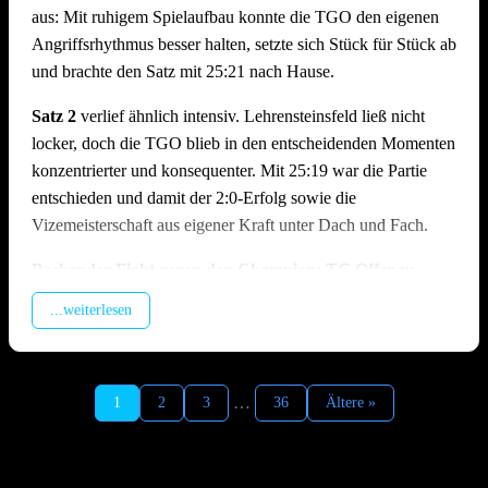
aus: Mit ruhigem Spielaufbau konnte die TGO den eigenen
Angriffsrhythmus besser halten, setzte sich Stück für Stück ab
und brachte den Satz mit 25:21 nach Hause.
Satz 2
verlief ähnlich intensiv. Lehrensteinsfeld ließ nicht
locker, doch die TGO blieb in den entscheidenden Momenten
konzentrierter und konsequenter. Mit 25:19 war die Partie
entschieden und damit der 2:0-Erfolg sowie die
Vizemeisterschaft aus eigener Kraft unter Dach und Fach.
Packender Fight gegen den Champion: TG Offenau –
TSV Ilshofen | 1:2 (19:25, 25:23, 18:25)
...weiterlesen
Im zweiten Spiel des Tages traf man auf den Meister aus
Ilshofen, der trotz feststehendem Titel hochmotiviert antrat. In
Satz 1 geriet die TGO früh in Rückstand, da der enorme
…
1
2
3
36
Ältere »
Aufschlagsdruck der Gäste den Spielaufbau erschwerte und
der Hauptangreifer der Ilshofener vom Offenauer Block
kaum zu stoppen war. Die TGO kämpfte sich zurück in den