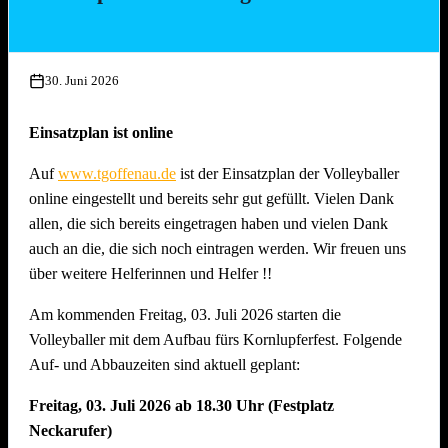
Mittwoch, 15. Juli 2026, ab 17.00 Uhr
Aufbau Bühne, Herstellung Tzatziki (Vereinsküche Saline)
30. Juni 2026
Donnerstag, 16. Juli 2026 ab 16.00 Uhr
Gläserreinigung, Infrastruktur, Bierwagen, Aufstellung
Einsatzplan ist online
Garnituren, Aufbau Spülmaschine und Montage
Auf
www.tgoffenau.de
ist der Einsatzplan der Volleyballer
Beleuchtung
online eingestellt und bereits sehr gut gefüllt. Vielen Dank
Freitag, 17. Juli 2026 ab 16.00 Uhr
allen, die sich bereits eingetragen haben und vielen Dank
Restarbeiten, Fertigstellung Gelände und Inbetriebnahme
auch an die, die sich noch eintragen werden. Wir freuen uns
technische Gerätschaften
über weitere Helferinnen und Helfer !!
Anschliessend traditionelles Grillfest!
Am kommenden Freitag, 03. Juli 2026 starten die
Samstag, 18. Juli 2026 ab 09.00 Uhr
Volleyballer mit dem Aufbau fürs Kornlupferfest. Folgende
Dekoration Festplatz, Preisaushang, Herstellung Salate
Auf- und Abbauzeiten sind aktuell geplant:
(Vereinsküche Saline)
Freitag, 03. Juli 2026 ab 18.30 Uhr (Festplatz
Dienstag, 21. Juli 2026 ab 09.00 Uhr
Neckarufer)
Abbau !! Vor dem Fest ist bereits auch nach dem Fest und