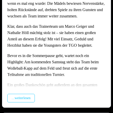
wenn es mal eng wurde: Die Mädels bewiesen Nervenstärke,
Stimmung, Anlage und Bewirtung auf hohem Niveau
holten Rückstände auf, drehten Spiele zu ihren Gunsten und
Wie schon in den Vorjahren zeigte die Offenauer
wuchsen als Team immer weiter zusammen.
Beachanlage bei 36 Grad einmal mehr ihre Stärken: Die
Klar, dass auch das Trainerteam um Marco Geiger und
Möglichkeit die Felder zu bewässern, die Dusche direkt am
Nathalie Höll mächtig stolz ist – sie haben einen großen
Feld und genügend schattige Plätze sorgten dafür, dass alle
Anteil an diesem Erfolg! Mit viel Einsatz, Geduld und
trotz der Hitze gut durch den langen Tag kamen. Die
Herzblut haben sie die Youngsters der TGO begleitet.
Bewirtung am Grillstand fand wieder großen Anklang und
wurde von vielen Seiten ausdrücklich gelobt. Ein besonderes
Bevor es in die Sommerpause geht, wartet noch ein
Dankeschön gilt hier unserem Abteilungsleiter
Matthias
Highlight: Am kommenden Samstag steht das Team beim
Höll
, der die Bewirtung am Grill mit großem Einsatz
Wolleball-Kapp auf dem Feld und freut sich auf die erste
organisiert und durchgeführt hat – ohne ihn wäre das leibliche
Teilnahme am traditionellen Turnier.
Wohl an diesem Tag nicht in solch guten Händen gewesen!
Ein großes Dankeschön geht außerdem an den gesamten
Ein riesiges Dankeschön geht an alle Teams, die mit Fairness
U17-Staff rund um Jasmin Kiffner, Christian Schröer, Joel
und Spielfreude dabei waren. Und natürlich an alle
Schröer, Aldi Fiolka und Jonathan Höll, die vor dem
...weiterlesen
Helferinnen und Helfer, ohne die ein Turnier in dieser Form
Heimspieltag alle Hände voll zu tun hatten. Und natürlich
schlicht nicht möglich wäre.
auch ein dickes Danke an alle Kuchenbäckerinnen und -