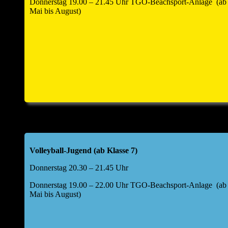
Donnerstag 19.00 – 21.45 Uhr TGO-Beachsport-Anlage (ab
Offenau a. N.
Mai bis August)
Folgende Tagesordnung für die Hauptversammlung
wurde festgelegt:
Top 1: Begrüßung durch den Abteilungsleiter
Top 2: kurze Berichte Kids I und II, weibliche Jugend
U17,40+/Freizeit, Aktive, BSA
Bericht Kasse
Entwicklung Finanzen im Jahr 2025
Volleyball-Jugend (ab Klasse 7)
Top 2a: Bericht Kassenprüfer & Entlastung Kassier
Donnerstag 20.30 – 21.45 Uhr
Top 3: Haushaltsplan 2026
Donnerstag 19.00 – 22.00 Uhr TGO-Beachsport-Anlage (ab
Mai bis August)
Top 4: Aussprache zu den Berichten
Top 5: Entlastung Vorstand