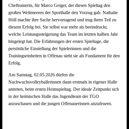
Cheftrainerin, für Marco Geiger, der diesen Spieltag den
großen Weltmeeren der Sporthalle den Vorzug gab. Nathalie
Wir freuen uns schon jetzt auf den
5. Offenauer
Höll machte ihre Sache hervorragend und trug ihren Teil zu
Beachvolleyball Cup Ende Juni 2027
– und hoffen, euch
diesem Erfolg bei. Sie selbst war mehr als beeindruckt,
alle (wieder) auf dem Sand begrüßen zu dürfen!
welche Leistungssteigerung das Team im letzten halben Jahr
hingelegt hat. Die Erfahrungen der ersten Spieltage, die
persönliche Einstellung der Spielerinnen und die
Trainingseinheiten in Offenau sieht sie als Fundament für den
Erfolg.
Am Samstag, 02.05.2026 dürfen die
Nachwuchsvolleyballerinnen dann erstmals in eigener Halle
antreten, beim ersten Heimspieltag. Der ideale Zeitpunkt sich
in der heimischen Halle das Jugendteam der TGO
anzuschauen und die jungen Offenauerinnen anzufeuern.