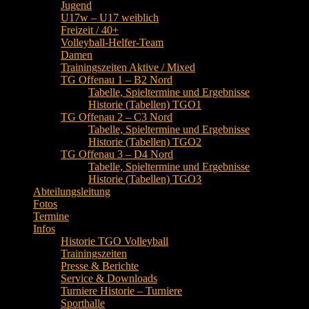
Jugend
U17w – U17 weiblich
Freizeit / 40+
Volleyball-Helfer-Team
Damen
Trainingszeiten Aktive / Mixed
TG Offenau 1 – B2 Nord
Tabelle, Spieltermine und Ergebnisse
Historie (Tabellen) TGO1
TG Offenau 2 – C3 Nord
Tabelle, Spieltermine und Ergebnisse
Historie (Tabellen) TGO2
TG Offenau 3 – D4 Nord
Tabelle, Spieltermine und Ergebnisse
Historie (Tabellen) TGO3
Abteilungsleitung
Fotos
Termine
Infos
Historie TGO Volleyball
Trainingszeiten
Presse & Berichte
Service & Downloads
Turniere Historie – Turniere
Sporthalle