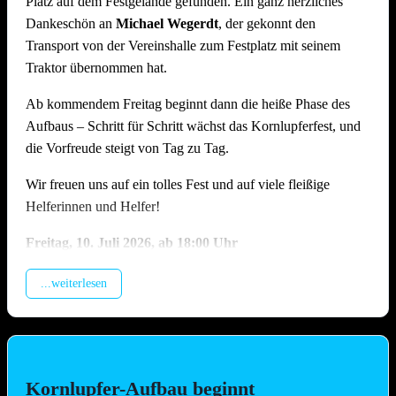
Platz auf dem Festgelände gefunden. Ein ganz herzliches
Dankeschön an
Michael Wegerdt
, der gekonnt den
Transport von der Vereinshalle zum Festplatz mit seinem
Traktor übernommen hat.
Ab kommendem Freitag beginnt dann die heiße Phase des
Aufbaus – Schritt für Schritt wächst das Kornlupferfest, und
die Vorfreude steigt von Tag zu Tag.
Wir freuen uns auf ein tolles Fest und auf viele fleißige
Helferinnen und Helfer!
Freitag, 10.
Juli 2026, ab 18:00 Uhr
Beladung der Anhänger, anschliessend Training (Treffpunkt
...weiterlesen
Vereinshalle).
Samstag, 11. Juli 2026, ab 09.00 Uhr
Montage Lichterketten und Beleuchtungstechnik, Aufbau
Spülzelt, Grillhütte, Zelt, Aufstellung Cocktail-Wagen inkl.
Kornlupfer-Aufbau beginnt
Verkabelung (Hauptaufbautag !!)