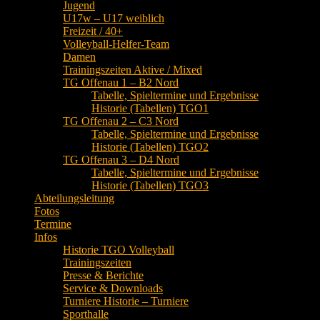
Jugend
U17w – U17 weiblich
Freizeit / 40+
Volleyball-Helfer-Team
Damen
Trainingszeiten Aktive / Mixed
TG Offenau 1 – B2 Nord
Tabelle, Spieltermine und Ergebnisse
Historie (Tabellen) TGO1
TG Offenau 2 – C3 Nord
Tabelle, Spieltermine und Ergebnisse
Historie (Tabellen) TGO2
TG Offenau 3 – D4 Nord
Tabelle, Spieltermine und Ergebnisse
Historie (Tabellen) TGO3
Abteilungsleitung
Fotos
Termine
Infos
Historie TGO Volleyball
Trainingszeiten
Presse & Berichte
Service & Downloads
Turniere Historie – Turniere
Sporthalle