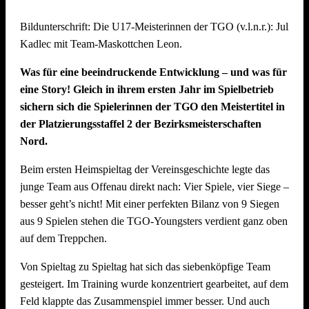
Mit starkem Teamgeist und beeindruckendem Volleyball
Bildunterschrift: Die U17-Meisterinnen der TGO (v.l.n.r.): Julie 
kämpften sie sich bis ins Finale und belegten am Ende einen
Kadlec mit Team-Maskottchen Leon.
hervorragenden zweiten Platz. Eine echte Freude für den
gesamten Verein! Dabei konnten sie im Halbfinale das
Was für eine beeindruckende Entwicklung – und was für
vereinsinterne Duell gegen das Team „SpätMelder“, das die
eine Story! Gleich in ihrem ersten Jahr im Spielbetrieb
Gruppenphase nach Tiebreak auf Rang 1 beendete, für sich
sichern sich die Spielerinnen der TGO den Meistertitel in
entscheiden.
der Platzierungsstaffel 2 der Bezirksmeisterschaften
Nord.
Die Seegurken holen den Wanderpokal
Beim ersten Heimspieltag der Vereinsgeschichte legte das
Turniersieger wurde das Team „Die Seegurken“ vom TSV
junge Team aus Offenau direkt nach: Vier Spiele, vier Siege –
Untergruppenbach – und das hochverdient: Die Seegurken
besser geht’s nicht! Mit einer perfekten Bilanz von 9 Siegen
ließen im gesamten Turnierverlauf kaum Schwächen
aus 9 Spielen stehen die TGO-Youngsters verdient ganz oben
erkennen und mussten in der gesamten Gruppenphase und
auf dem Treppchen.
den K.o.-Runden nur einen einzigen Satz abgeben – gegen
das spätere Drittplatzierte Team „SpätMelder“. Ein starkes
Von Spieltag zu Spieltag hat sich das siebenköpfige Team
Zeichen der Dominanz des Teams, das auch im Finale
gesteigert. Im Training wurde konzentriert gearbeitet, auf dem
(21:18) stets die Kontrolle behielt. Herzlichen Glückwunsch!
Feld klappte das Zusammenspiel immer besser. Und auch