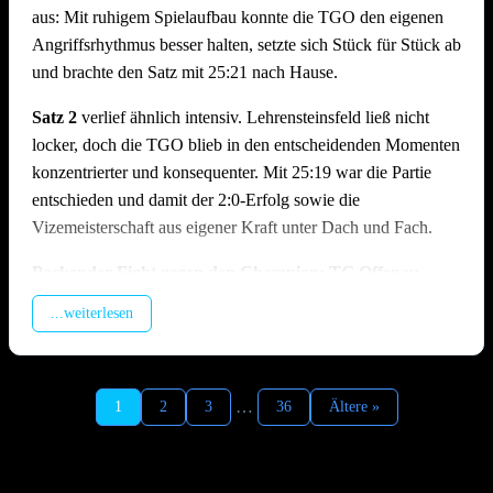
aus: Mit ruhigem Spielaufbau konnte die TGO den eigenen
Angriffsrhythmus besser halten, setzte sich Stück für Stück ab
und brachte den Satz mit 25:21 nach Hause.
Satz 2
verlief ähnlich intensiv. Lehrensteinsfeld ließ nicht
locker, doch die TGO blieb in den entscheidenden Momenten
konzentrierter und konsequenter. Mit 25:19 war die Partie
entschieden und damit der 2:0-Erfolg sowie die
Vizemeisterschaft aus eigener Kraft unter Dach und Fach.
Packender Fight gegen den Champion: TG Offenau –
TSV Ilshofen | 1:2 (19:25, 25:23, 18:25)
...weiterlesen
Im zweiten Spiel des Tages traf man auf den Meister aus
Ilshofen, der trotz feststehendem Titel hochmotiviert antrat. In
Satz 1 geriet die TGO früh in Rückstand, da der enorme
…
1
2
3
36
Ältere »
Aufschlagsdruck der Gäste den Spielaufbau erschwerte und
der Hauptangreifer der Ilshofener vom Offenauer Block
kaum zu stoppen war. Die TGO kämpfte sich zurück in den