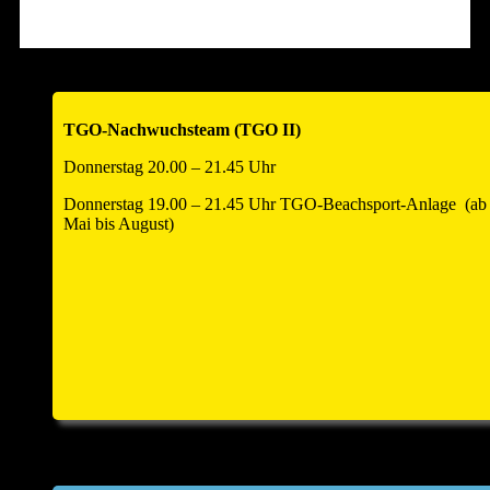
Hallenöffnung am Turniertag um 12.00 Uhr zum
Warmspielen!!
Anmeldezahl auf 18 Teams begrenzt – also schnell anmelden
!!!
TGO-Nachwuchsteam (TGO II)
____________________________________________________
Donnerstag 20.00 – 21.45 Uhr
Donnerstag 19.00 – 21.45 Uhr TGO-Beachsport-Anlage (ab
Mai bis August)
Einladung Hauptversammlung und
Helferfest 2026
Zur Jahreshauptversammlung und anschliessend zum
Volleyballhelferfest laden wir alle Abteilungsmitglieder
und
Partner
sehr herzlich ein. Sie findet am Samstag, den
25.
April 2026
um
18.00 Uhr
statt. Sitzungsort: Kulturforum
Saline, Hauptstr. 8, kleiner Saal im Kulturforum, 74254