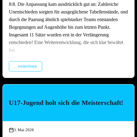
8:8. Die Anpassung kam ausdrücklich gut an: Zahlreiche
Unentschieden sorgten für ausgeglichene Tabellenstände, und
durch die Paarung ähnlich spielstarker Teams entstanden
Begegnungen auf Augenhöhe bis zum letzten Punkt.
Insgesamt 11 Sätze wurden erst in der Verlängerung
entschieden! Eine Weiterentwicklung, die sich klar bewährt
hat.
Packende Spiele quer durchs Feld
...weiterlesen
Über den gesamten Tag hinweg lieferten sich die Teams
hochklassige und hart umkämpfte Matches. Ob erfahrene
Ligateams oder Neulinge auf dem Sand – auf dem Platz ließ
niemand locker. Es wurde spektakulär gebaggert, gepritscht
U17-Jugend holt sich die Meisterschaft!
und geschmettert, die Zuschauer kamen bei den engen Partien
voll auf ihre Kosten. Besonders die Leistung des
Nachwuchsteams „Nathi & die 3 Muskeltiere“ –
zusammengesetzt aus Jugendspielerinnen und -spielern aller
3. Mai 2026
drei TGO-Mannschaften – war die Überraschung des Tages: