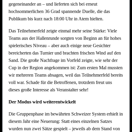
gegeneinander an – und lieferten sich bei erneut
Dekoration Festplatz, Preisaushang, Herstellung Salate
hochsommerlichen 36 Grad spannende Duelle, die das
(Vereinsküche Saline)
Publikum bis kurz nach 18:00 Uhr in Atem hielten.
Dienstag, 21. Juli 2026 ab 09.00 Uhr
Das Teilnehmerfeld zeigte einmal mehr seine Stärke: Viele
Teams aus der Hallenrunde sorgten von Beginn an für hohes
Abbau !! Vor dem Fest ist bereits auch nach dem Fest und
spielerisches Niveau – aber auch einige neue Gesichter
auch der Abbau muss organisiert sein. Bitte helft mit, dass
bereicherten das Turnier und brachten frischen Wind auf den
nach intensiven Festtagen mit vielen Helferinnen und Helfern
Sand. Die große Nachfrage im Vorfeld zeigte, wie sehr der
der Abbau schnell und zügig voranschreitet. Hier können wir
Cup in der Region angekommen ist: Zum ersten Mal mussten
jede helfende Hand gebrauchen.
Auch nach einem
wir mehreren Teams absagen, weil das Teilnehmerfeld bereits
Arbeitstag am Arbeitsplatz bitte zum Feierabend ans
voll war. Schade für die Betroffenen, trotzdem freut uns
Neckarufer kommen!!
dieses große Interesse als Veranstalter sehr!
Essen und Trinken während allen Aufbautagen wie immer
Der Modus wird weiterentwickelt
reichlich für alle Helfer vorhanden!
Die Gruppenphase im bewährten Schweizer System erhielt in
diesem Jahr eine Neuerung: Statt eines einzelnen Satzes
wurden nun zwei Sätze gespielt – jeweils ab dem Stand von