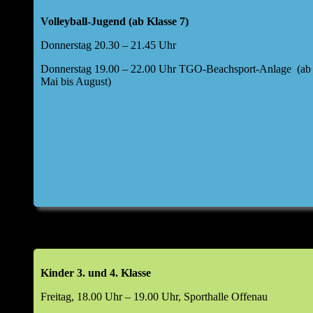
Offenau a. N.
Volleyball-Jugend (ab Klasse 7)
Folgende Tagesordnung für die Hauptversammlung
Donnerstag 20.30 – 21.45 Uhr
wurde festgelegt:
Donnerstag 19.00 – 22.00 Uhr TGO-Beachsport-Anlage (ab
Top 1: Begrüßung durch den Abteilungsleiter
Mai bis August)
Top 2: kurze Berichte Kids I und II, weibliche Jugend
U17,40+/Freizeit, Aktive, BSA
Bericht Kasse
Entwicklung Finanzen im Jahr 2025
Top 2a: Bericht Kassenprüfer & Entlastung Kassier
Top 3: Haushaltsplan 2026
Top 4: Aussprache zu den Berichten
Kinder 3. und 4. Klasse
Freitag, 18.00 Uhr – 19.00 Uhr, Sporthalle Offenau
Top 5: Entlastung Vorstand