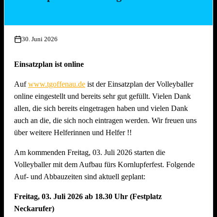
Mittwoch, 15. Juli 2026, ab 17.00 Uhr
Aufbau Bühne, Herstellung Tzatziki (Vereinsküche Saline)
30. Juni 2026
Donnerstag, 16. Juli 2026 ab 16.00 Uhr
Gläserreinigung, Infrastruktur, Bierwagen, Aufstellung
Einsatzplan ist online
Garnituren, Aufbau Spülmaschine und Montage
Auf
www.tgoffenau.de
ist der Einsatzplan der Volleyballer
Beleuchtung
online eingestellt und bereits sehr gut gefüllt. Vielen Dank
Freitag, 17. Juli 2026 ab 16.00 Uhr
allen, die sich bereits eingetragen haben und vielen Dank
Restarbeiten, Fertigstellung Gelände und Inbetriebnahme
auch an die, die sich noch eintragen werden. Wir freuen uns
technische Gerätschaften
über weitere Helferinnen und Helfer !!
Anschliessend traditionelles Grillfest!
Am kommenden Freitag, 03. Juli 2026 starten die
Samstag, 18. Juli 2026 ab 09.00 Uhr
Volleyballer mit dem Aufbau fürs Kornlupferfest. Folgende
Dekoration Festplatz, Preisaushang, Herstellung Salate
Auf- und Abbauzeiten sind aktuell geplant:
(Vereinsküche Saline)
Freitag, 03. Juli 2026 ab 18.30 Uhr (Festplatz
Dienstag, 21. Juli 2026 ab 09.00 Uhr
Neckarufer)
Abbau !! Vor dem Fest ist bereits auch nach dem Fest und