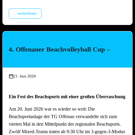
Montage Lichterketten und Beleuchtungstechnik, Aufbau
Spülzelt, Verkabelung Wagen
...weiterlesen
Mittwoch, 15. Juli 2026, ab 17.00 Uhr
Aufbau Bühne, Aufbau Grill-Pavillon, Herstellung Tzatziki
(Vereinsküche Saline)
4. Offenauer Beachvolleyball Cup –
Donnerstag, 16. Juli 2026 ab 16.00 Uhr
Gläserreinigung, Infrastruktur, Bierwagen, Aufstellung
Garnituren, Aufbau Zelt
21. Juni 2026
Freitag, 17. Juli 2026 ab 16.00 Uhr
Ein Fest des Beachsports mit einer großen Überraschung
Restarbeiten, Fertigstellung Gelände und Inbetriebnahme
technische Gerätschaften
Am 20. Juni 2026 war es wieder so weit: Die
Beachsportanlage der TG Offenau verwandelte sich zum
Anschliessend traditionelles Grillfest!
vierten Mal in den Mittelpunkt des regionalen Beachsports.
Zwölf Mixed-Teams traten ab 9:30 Uhr im 3-gegen-3-Modus
Samstag, 18. Juli 2026 ab 09.00 Uhr