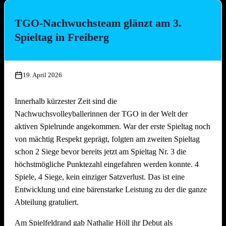
bäcker!
TGO-Nachwuchsteam glänzt am 3.
Die Platzierungen im Überblick:
Spieltag in Freiberg
Platz
Team
1.
Die Seegurken
19. April 2026
2.
Nathi & die 3 Muskeltiere
3.
SpätMelder
Innerhalb kürzester Zeit sind die
4.
3 Raketen
Nachwuchsvolleyballerinnen der TGO in der Welt der
5.
Die drei Muscheltiere
aktiven Spielrunde angekommen. War der erste Spieltag noch
6.
Die Aperolis
von mächtig Respekt geprägt, folgten am zweiten Spieltag
7.
Strandkinder
schon 2 Siege bevor bereits jetzt am Spieltag Nr. 3 die
8.
Die Gartenzwerge
höchstmögliche Punktezahl eingefahren werden konnte. 4
9.
Auf die Mütze
Spiele, 4 Siege, kein einziger Satzverlust. Das ist eine
Entwicklung und eine bärenstarke Leistung zu der die ganze
10.
Knaller
Abteilung gratuliert.
11.
Die Heilige Dreifaltigkeit
12.
Die vierte Gewalt
Am Spielfeldrand gab Nathalie Höll ihr Debut als