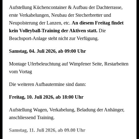
Aufstellung Küchencontainer & Aufbau der Dachterrasse,
auch der Abbau muss organisiert sein. Bitte helft mit, dass
erste Verkabelungen, Neubau der Stecherbretter und
nach intensiven Festtagen mit vielen Helferinnen und Helfern
Neupolsterung der Lanzen, etc.
An diesem Freitag findet
der Abbau schnell und zügig voranschreitet. Hier können wir
kein Volleyball-Training der Aktiven statt.
Die
jede helfende Hand gebrauchen.
Auch nach einem
Beachsport-Anlage steht nicht zur Verfügung.
Arbeitstag am Arbeitsplatz bitte zum Feierabend ans
Neckarufer kommen !!
Samstag, 04. Juli 2026, ab 09:00 Uhr
Essen und Trinken während allen Aufbautagen wie immer
Montage Uferbeleuchtung auf Wimpfener Seite, Restarbeiten
reichlich für alle Helfer vorhanden!
vom Vortag
Die weiteren Aufbautermine sind dann:
Freitag, 10. Juli 2026, ab 18:00 Uhr
Aufstellung Wagen, Verkabelung, Beladung der Anhänger,
anschliessend Training.
Samstag, 11. Juli 2026, ab 09.00 Uhr