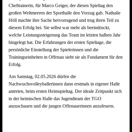
Cheftrainerin, für Marco Geiger, der diesen Spieltag den
großen Weltmeeren der Sporthalle den Vorzug gab. Nathalie
Wir freuen uns schon jetzt auf den
5. Offenauer
Höll machte ihre Sache hervorragend und trug ihren Teil zu
Beachvolleyball Cup Ende Juni 2027
– und hoffen, euch
diesem Erfolg bei. Sie selbst war mehr als beeindruckt,
alle (wieder) auf dem Sand begrüßen zu dürfen!
welche Leistungssteigerung das Team im letzten halben Jahr
hingelegt hat. Die Erfahrungen der ersten Spieltage, die
persönliche Einstellung der Spielerinnen und die
Trainingseinheiten in Offenau sieht sie als Fundament für den
Erfolg.
Am Samstag, 02.05.2026 dürfen die
Nachwuchsvolleyballerinnen dann erstmals in eigener Halle
antreten, beim ersten Heimspieltag. Der ideale Zeitpunkt sich
in der heimischen Halle das Jugendteam der TGO
anzuschauen und die jungen Offenauerinnen anzufeuern.