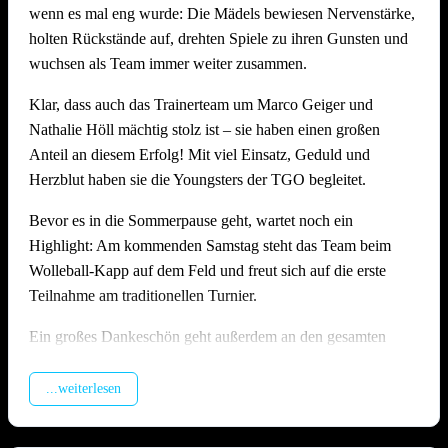
wenn es mal eng wurde: Die Mädels bewiesen Nervenstärke,
Stimmung, Anlage und Bewirtung auf hohem Niveau
holten Rückstände auf, drehten Spiele zu ihren Gunsten und
Wie schon in den Vorjahren zeigte die Offenauer
wuchsen als Team immer weiter zusammen.
Beachanlage bei 36 Grad einmal mehr ihre Stärken: Die
Klar, dass auch das Trainerteam um Marco Geiger und
Möglichkeit die Felder zu bewässern, die Dusche direkt am
Nathalie Höll mächtig stolz ist – sie haben einen großen
Feld und genügend schattige Plätze sorgten dafür, dass alle
Anteil an diesem Erfolg! Mit viel Einsatz, Geduld und
trotz der Hitze gut durch den langen Tag kamen. Die
Herzblut haben sie die Youngsters der TGO begleitet.
Bewirtung am Grillstand fand wieder großen Anklang und
wurde von vielen Seiten ausdrücklich gelobt. Ein besonderes
Bevor es in die Sommerpause geht, wartet noch ein
Dankeschön gilt hier unserem Abteilungsleiter
Matthias
Highlight: Am kommenden Samstag steht das Team beim
Höll
, der die Bewirtung am Grill mit großem Einsatz
Wolleball-Kapp auf dem Feld und freut sich auf die erste
organisiert und durchgeführt hat – ohne ihn wäre das leibliche
Teilnahme am traditionellen Turnier.
Wohl an diesem Tag nicht in solch guten Händen gewesen!
Ein großes Dankeschön geht außerdem an den gesamten
Ein riesiges Dankeschön geht an alle Teams, die mit Fairness
U17-Staff rund um Jasmin Kiffner, Christian Schröer, Joel
und Spielfreude dabei waren. Und natürlich an alle
Schröer, Aldi Fiolka und Jonathan Höll, die vor dem
...weiterlesen
Helferinnen und Helfer, ohne die ein Turnier in dieser Form
Heimspieltag alle Hände voll zu tun hatten. Und natürlich
schlicht nicht möglich wäre.
auch ein dickes Danke an alle Kuchenbäckerinnen und -