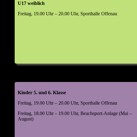
U17 weiblich
Top 6: Wahlen (m/w/d)
Freitag, 19.00 Uhr – 20.00 Uhr, Sporthalle Offenau
Abteilungsleiter
Jugendleiter
Leiter Beachsport
Leiter Damensport
Leiter Freizeitsport
Leiter Mannschaftssport
Kassenprüfer
Manager Digital & Social Media
Leiter Volleyball-Helferteam (VHT)
Kinder 5. und 6. Klasse
Top 7: 48. Kornlupferfest 18. – 20. Juli 2026
Freitag, 19.00 Uhr – 20.00 Uhr, Sporthalle Offenau
Rückblick 2025
Ausblick 2026
Freitag, 18.00 Uhr – 19.00 Uhr, Beachsport-Anlage (Mai –
August)
Top 8: Beachsportanlage