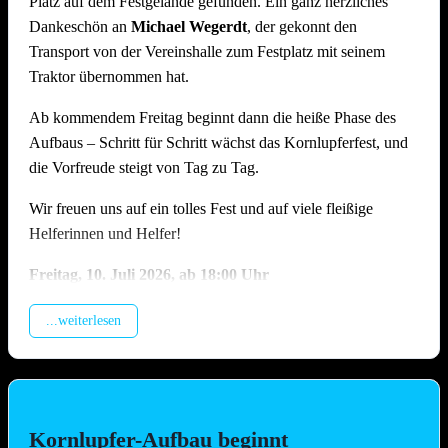
Platz auf dem Festgelände gefunden. Ein ganz herzliches
Dankeschön an
Michael Wegerdt
, der gekonnt den
Transport von der Vereinshalle zum Festplatz mit seinem
Traktor übernommen hat.
Ab kommendem Freitag beginnt dann die heiße Phase des
Aufbaus – Schritt für Schritt wächst das Kornlupferfest, und
die Vorfreude steigt von Tag zu Tag.
Wir freuen uns auf ein tolles Fest und auf viele fleißige
Helferinnen und Helfer!
Freitag, 10.
Juli 2026, ab 18:00 Uhr
Beladung der Anhänger, anschliessend Training (Treffpunkt
...weiterlesen
Vereinshalle).
Samstag, 11. Juli 2026, ab 09.00 Uhr
Montage Lichterketten und Beleuchtungstechnik, Aufbau
Spülzelt, Grillhütte, Zelt, Aufstellung Cocktail-Wagen inkl.
Kornlupfer-Aufbau beginnt
Verkabelung (Hauptaufbautag !!)