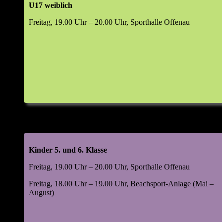
U17 weiblich
Top 6: Wahlen (m/w/d)
Freitag, 19.00 Uhr – 20.00 Uhr, Sporthalle Offenau
Abteilungsleiter
Jugendleiter
Leiter Beachsport
Leiter Damensport
Leiter Freizeitsport
Leiter Mannschaftssport
Kassenprüfer
Manager Digital & Social Media
Leiter Volleyball-Helferteam (VHT)
Kinder 5. und 6. Klasse
Top 7: 48. Kornlupferfest 18. – 20. Juli 2026
Freitag, 19.00 Uhr – 20.00 Uhr, Sporthalle Offenau
Rückblick 2025
Ausblick 2026
Freitag, 18.00 Uhr – 19.00 Uhr, Beachsport-Anlage (Mai –
August)
Top 8: Beachsportanlage