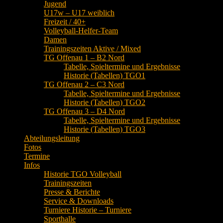
Jugend
U17w – U17 weiblich
Freizeit / 40+
Volleyball-Helfer-Team
Damen
Trainingszeiten Aktive / Mixed
TG Offenau 1 – B2 Nord
Tabelle, Spieltermine und Ergebnisse
Historie (Tabellen) TGO1
TG Offenau 2 – C3 Nord
Tabelle, Spieltermine und Ergebnisse
Historie (Tabellen) TGO2
TG Offenau 3 – D4 Nord
Tabelle, Spieltermine und Ergebnisse
Historie (Tabellen) TGO3
Abteilungsleitung
Fotos
Termine
Infos
Historie TGO Volleyball
Trainingszeiten
Presse & Berichte
Service & Downloads
Turniere Historie – Turniere
Sporthalle