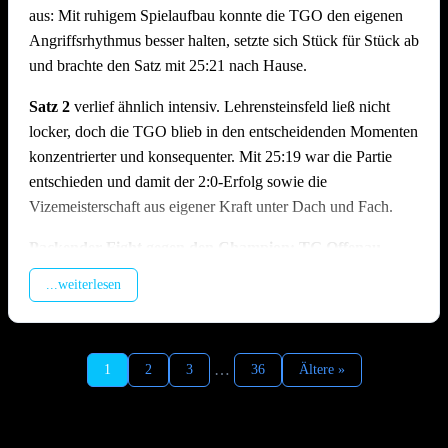
aus: Mit ruhigem Spielaufbau konnte die TGO den eigenen
Angriffsrhythmus besser halten, setzte sich Stück für Stück ab
und brachte den Satz mit 25:21 nach Hause.
Satz 2
verlief ähnlich intensiv. Lehrensteinsfeld ließ nicht
locker, doch die TGO blieb in den entscheidenden Momenten
konzentrierter und konsequenter. Mit 25:19 war die Partie
entschieden und damit der 2:0-Erfolg sowie die
Vizemeisterschaft aus eigener Kraft unter Dach und Fach.
Packender Fight gegen den Champion: TG Offenau –
TSV Ilshofen | 1:2 (19:25, 25:23, 18:25)
...weiterlesen
Im zweiten Spiel des Tages traf man auf den Meister aus
Ilshofen, der trotz feststehendem Titel hochmotiviert antrat. In
Satz 1 geriet die TGO früh in Rückstand, da der enorme
…
1
2
3
36
Ältere »
Aufschlagsdruck der Gäste den Spielaufbau erschwerte und
der Hauptangreifer der Ilshofener vom Offenauer Block
kaum zu stoppen war. Die TGO kämpfte sich zurück in den