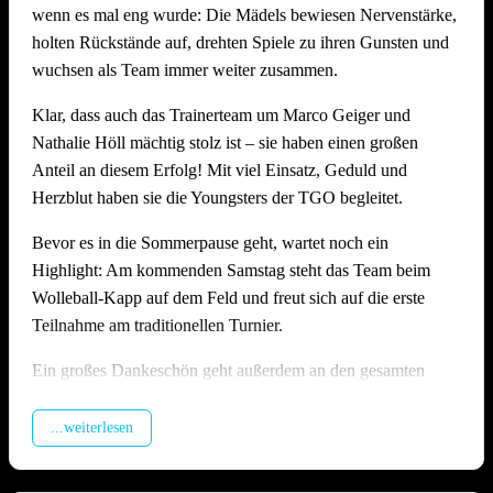
wenn es mal eng wurde: Die Mädels bewiesen Nervenstärke,
Stimmung, Anlage und Bewirtung auf hohem Niveau
holten Rückstände auf, drehten Spiele zu ihren Gunsten und
Wie schon in den Vorjahren zeigte die Offenauer
wuchsen als Team immer weiter zusammen.
Beachanlage bei 36 Grad einmal mehr ihre Stärken: Die
Klar, dass auch das Trainerteam um Marco Geiger und
Möglichkeit die Felder zu bewässern, die Dusche direkt am
Nathalie Höll mächtig stolz ist – sie haben einen großen
Feld und genügend schattige Plätze sorgten dafür, dass alle
Anteil an diesem Erfolg! Mit viel Einsatz, Geduld und
trotz der Hitze gut durch den langen Tag kamen. Die
Herzblut haben sie die Youngsters der TGO begleitet.
Bewirtung am Grillstand fand wieder großen Anklang und
wurde von vielen Seiten ausdrücklich gelobt. Ein besonderes
Bevor es in die Sommerpause geht, wartet noch ein
Dankeschön gilt hier unserem Abteilungsleiter
Matthias
Highlight: Am kommenden Samstag steht das Team beim
Höll
, der die Bewirtung am Grill mit großem Einsatz
Wolleball-Kapp auf dem Feld und freut sich auf die erste
organisiert und durchgeführt hat – ohne ihn wäre das leibliche
Teilnahme am traditionellen Turnier.
Wohl an diesem Tag nicht in solch guten Händen gewesen!
Ein großes Dankeschön geht außerdem an den gesamten
Ein riesiges Dankeschön geht an alle Teams, die mit Fairness
U17-Staff rund um Jasmin Kiffner, Christian Schröer, Joel
und Spielfreude dabei waren. Und natürlich an alle
Schröer, Aldi Fiolka und Jonathan Höll, die vor dem
...weiterlesen
Helferinnen und Helfer, ohne die ein Turnier in dieser Form
Heimspieltag alle Hände voll zu tun hatten. Und natürlich
schlicht nicht möglich wäre.
auch ein dickes Danke an alle Kuchenbäckerinnen und -