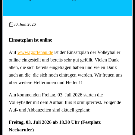
Mittwoch, 15. Juli 2026, ab 17.00 Uhr
Aufbau Bühne, Herstellung Tzatziki (Vereinsküche Saline)
30. Juni 2026
Donnerstag, 16. Juli 2026 ab 16.00 Uhr
Gläserreinigung, Infrastruktur, Bierwagen, Aufstellung
Einsatzplan ist online
Garnituren, Aufbau Spülmaschine und Montage
Auf
www.tgoffenau.de
ist der Einsatzplan der Volleyballer
Beleuchtung
online eingestellt und bereits sehr gut gefüllt. Vielen Dank
Freitag, 17. Juli 2026 ab 16.00 Uhr
allen, die sich bereits eingetragen haben und vielen Dank
Restarbeiten, Fertigstellung Gelände und Inbetriebnahme
auch an die, die sich noch eintragen werden. Wir freuen uns
technische Gerätschaften
über weitere Helferinnen und Helfer !!
Anschliessend traditionelles Grillfest!
Am kommenden Freitag, 03. Juli 2026 starten die
Samstag, 18. Juli 2026 ab 09.00 Uhr
Volleyballer mit dem Aufbau fürs Kornlupferfest. Folgende
Dekoration Festplatz, Preisaushang, Herstellung Salate
Auf- und Abbauzeiten sind aktuell geplant:
(Vereinsküche Saline)
Freitag, 03. Juli 2026 ab 18.30 Uhr (Festplatz
Dienstag, 21. Juli 2026 ab 09.00 Uhr
Neckarufer)
Abbau !! Vor dem Fest ist bereits auch nach dem Fest und