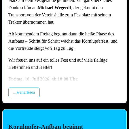
Platz auf dem Festgelände gefunden. Ein ganz herzliches
Dankeschön an
Michael Wegerdt
, der gekonnt den
Transport von der Vereinshalle zum Festplatz mit seinem
Traktor übernommen hat.
Ab kommendem Freitag beginnt dann die heiße Phase des
Aufbaus – Schritt für Schritt wächst das Kornlupferfest, und
die Vorfreude steigt von Tag zu Tag.
Wir freuen uns auf ein tolles Fest und auf viele fleißige
Helferinnen und Helfer!
Freitag, 10.
Juli 2026, ab 18:00 Uhr
Beladung der Anhänger, anschliessend Training (Treffpunkt
...weiterlesen
Vereinshalle).
Samstag, 11. Juli 2026, ab 09.00 Uhr
Montage Lichterketten und Beleuchtungstechnik, Aufbau
Spülzelt, Grillhütte, Zelt, Aufstellung Cocktail-Wagen inkl.
Kornlupfer-Aufbau beginnt
Verkabelung (Hauptaufbautag !!)