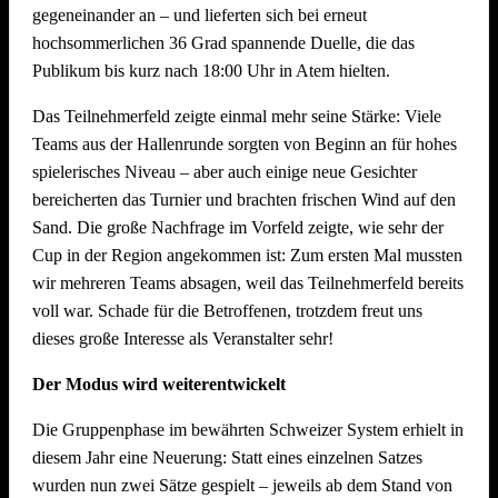
gegeneinander an – und lieferten sich bei erneut
Dekoration Festplatz, Preisaushang, Herstellung Salate
hochsommerlichen 36 Grad spannende Duelle, die das
(Vereinsküche Saline)
Publikum bis kurz nach 18:00 Uhr in Atem hielten.
Dienstag, 21. Juli 2026 ab 09.00 Uhr
Das Teilnehmerfeld zeigte einmal mehr seine Stärke: Viele
Teams aus der Hallenrunde sorgten von Beginn an für hohes
Abbau !! Vor dem Fest ist bereits auch nach dem Fest und
spielerisches Niveau – aber auch einige neue Gesichter
auch der Abbau muss organisiert sein. Bitte helft mit, dass
bereicherten das Turnier und brachten frischen Wind auf den
nach intensiven Festtagen mit vielen Helferinnen und Helfern
Sand. Die große Nachfrage im Vorfeld zeigte, wie sehr der
der Abbau schnell und zügig voranschreitet. Hier können wir
Cup in der Region angekommen ist: Zum ersten Mal mussten
jede helfende Hand gebrauchen.
Auch nach einem
wir mehreren Teams absagen, weil das Teilnehmerfeld bereits
Arbeitstag am Arbeitsplatz bitte zum Feierabend ans
voll war. Schade für die Betroffenen, trotzdem freut uns
Neckarufer kommen!!
dieses große Interesse als Veranstalter sehr!
Essen und Trinken während allen Aufbautagen wie immer
Der Modus wird weiterentwickelt
reichlich für alle Helfer vorhanden!
Die Gruppenphase im bewährten Schweizer System erhielt in
diesem Jahr eine Neuerung: Statt eines einzelnen Satzes
wurden nun zwei Sätze gespielt – jeweils ab dem Stand von