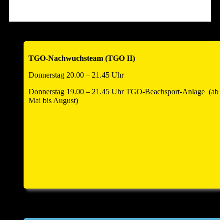
Hallenöffnung am Turniertag um 12.00 Uhr zum
Warmspielen!!
Anmeldezahl auf 18 Teams begrenzt – also schnell anmelden
!!!
TGO-Nachwuchsteam (TGO II)
____________________________________________________
Donnerstag 20.00 – 21.45 Uhr
Donnerstag 19.00 – 21.45 Uhr TGO-Beachsport-Anlage (ab
Mai bis August)
Einladung Hauptversammlung und
Helferfest 2026
Zur Jahreshauptversammlung und anschliessend zum
Volleyballhelferfest laden wir alle Abteilungsmitglieder
und
Partner
sehr herzlich ein. Sie findet am Samstag, den
25.
April 2026
um
18.00 Uhr
statt. Sitzungsort: Kulturforum
Saline, Hauptstr. 8, kleiner Saal im Kulturforum, 74254