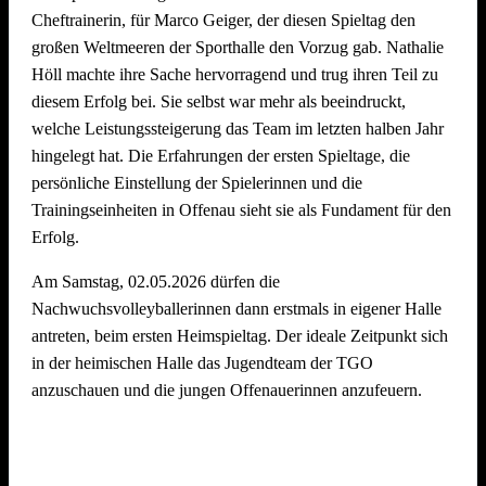
Cheftrainerin, für Marco Geiger, der diesen Spieltag den
großen Weltmeeren der Sporthalle den Vorzug gab. Nathalie
Wir freuen uns schon jetzt auf den
5. Offenauer
Höll machte ihre Sache hervorragend und trug ihren Teil zu
Beachvolleyball Cup Ende Juni 2027
– und hoffen, euch
diesem Erfolg bei. Sie selbst war mehr als beeindruckt,
alle (wieder) auf dem Sand begrüßen zu dürfen!
welche Leistungssteigerung das Team im letzten halben Jahr
hingelegt hat. Die Erfahrungen der ersten Spieltage, die
persönliche Einstellung der Spielerinnen und die
Trainingseinheiten in Offenau sieht sie als Fundament für den
Erfolg.
Am Samstag, 02.05.2026 dürfen die
Nachwuchsvolleyballerinnen dann erstmals in eigener Halle
antreten, beim ersten Heimspieltag. Der ideale Zeitpunkt sich
in der heimischen Halle das Jugendteam der TGO
anzuschauen und die jungen Offenauerinnen anzufeuern.