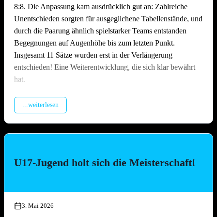
8:8. Die Anpassung kam ausdrücklich gut an: Zahlreiche
Unentschieden sorgten für ausgeglichene Tabellenstände, und
durch die Paarung ähnlich spielstarker Teams entstanden
Begegnungen auf Augenhöhe bis zum letzten Punkt.
Insgesamt 11 Sätze wurden erst in der Verlängerung
entschieden! Eine Weiterentwicklung, die sich klar bewährt
hat.
Packende Spiele quer durchs Feld
...weiterlesen
Über den gesamten Tag hinweg lieferten sich die Teams
hochklassige und hart umkämpfte Matches. Ob erfahrene
Ligateams oder Neulinge auf dem Sand – auf dem Platz ließ
niemand locker. Es wurde spektakulär gebaggert, gepritscht
U17-Jugend holt sich die Meisterschaft!
und geschmettert, die Zuschauer kamen bei den engen Partien
voll auf ihre Kosten. Besonders die Leistung des
Nachwuchsteams „Nathi & die 3 Muskeltiere“ –
zusammengesetzt aus Jugendspielerinnen und -spielern aller
3. Mai 2026
drei TGO-Mannschaften – war die Überraschung des Tages: