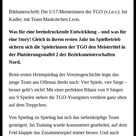
Mit starkem Teamgeist und beeindruckendem Volleyball
Bildunterschrift: Die U17-Meisterinnen der TGO (v.l.n.r.): Julie 
kämpften sie sich bis ins Finale und belegten am Ende einen
Kadlec mit Team-Maskottchen Leon.
hervorragenden zweiten Platz. Eine echte Freude für den
gesamten Verein! Dabei konnten sie im Halbfinale das
Was für eine beeindruckende Entwicklung – und was für
vereinsinterne Duell gegen das Team „SpätMelder“, das die
eine Story! Gleich in ihrem ersten Jahr im Spielbetrieb
Gruppenphase nach Tiebreak auf Rang 1 beendete, für sich
sichern sich die Spielerinnen der TGO den Meistertitel in
entscheiden.
der Platzierungsstaffel 2 der Bezirksmeisterschaften
Nord.
Die Seegurken holen den Wanderpokal
Beim ersten Heimspieltag der Vereinsgeschichte legte das
Turniersieger wurde das Team „Die Seegurken“ vom TSV
junge Team aus Offenau direkt nach: Vier Spiele, vier Siege –
Untergruppenbach – und das hochverdient: Die Seegurken
besser geht’s nicht! Mit einer perfekten Bilanz von 9 Siegen
ließen im gesamten Turnierverlauf kaum Schwächen
aus 9 Spielen stehen die TGO-Youngsters verdient ganz oben
erkennen und mussten in der gesamten Gruppenphase und
auf dem Treppchen.
den K.o.-Runden nur einen einzigen Satz abgeben – gegen
das spätere Drittplatzierte Team „SpätMelder“. Ein starkes
Von Spieltag zu Spieltag hat sich das siebenköpfige Team
Zeichen der Dominanz des Teams, das auch im Finale
gesteigert. Im Training wurde konzentriert gearbeitet, auf dem
(21:18) stets die Kontrolle behielt. Herzlichen Glückwunsch!
Feld klappte das Zusammenspiel immer besser. Und auch