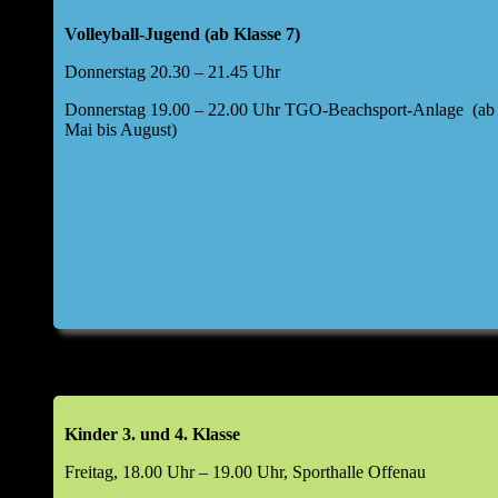
Offenau a. N.
Volleyball-Jugend (ab Klasse 7)
Folgende Tagesordnung für die Hauptversammlung
Donnerstag 20.30 – 21.45 Uhr
wurde festgelegt:
Donnerstag 19.00 – 22.00 Uhr TGO-Beachsport-Anlage (ab
Top 1: Begrüßung durch den Abteilungsleiter
Mai bis August)
Top 2: kurze Berichte Kids I und II, weibliche Jugend
U17,40+/Freizeit, Aktive, BSA
Bericht Kasse
Entwicklung Finanzen im Jahr 2025
Top 2a: Bericht Kassenprüfer & Entlastung Kassier
Top 3: Haushaltsplan 2026
Top 4: Aussprache zu den Berichten
Kinder 3. und 4. Klasse
Freitag, 18.00 Uhr – 19.00 Uhr, Sporthalle Offenau
Top 5: Entlastung Vorstand