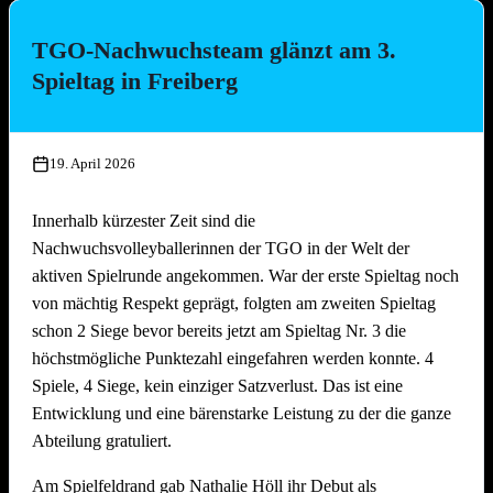
bäcker!
TGO-Nachwuchsteam glänzt am 3.
Die Platzierungen im Überblick:
Spieltag in Freiberg
Platz
Team
1.
Die Seegurken
19. April 2026
2.
Nathi & die 3 Muskeltiere
3.
SpätMelder
Innerhalb kürzester Zeit sind die
4.
3 Raketen
Nachwuchsvolleyballerinnen der TGO in der Welt der
5.
Die drei Muscheltiere
aktiven Spielrunde angekommen. War der erste Spieltag noch
6.
Die Aperolis
von mächtig Respekt geprägt, folgten am zweiten Spieltag
7.
Strandkinder
schon 2 Siege bevor bereits jetzt am Spieltag Nr. 3 die
8.
Die Gartenzwerge
höchstmögliche Punktezahl eingefahren werden konnte. 4
9.
Auf die Mütze
Spiele, 4 Siege, kein einziger Satzverlust. Das ist eine
Entwicklung und eine bärenstarke Leistung zu der die ganze
10.
Knaller
Abteilung gratuliert.
11.
Die Heilige Dreifaltigkeit
12.
Die vierte Gewalt
Am Spielfeldrand gab Nathalie Höll ihr Debut als