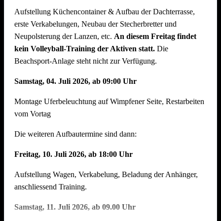
Aufstellung Küchencontainer & Aufbau der Dachterrasse,
auch der Abbau muss organisiert sein. Bitte helft mit, dass
erste Verkabelungen, Neubau der Stecherbretter und
nach intensiven Festtagen mit vielen Helferinnen und Helfern
Neupolsterung der Lanzen, etc.
An diesem Freitag findet
der Abbau schnell und zügig voranschreitet. Hier können wir
kein Volleyball-Training der Aktiven statt.
Die
jede helfende Hand gebrauchen.
Auch nach einem
Beachsport-Anlage steht nicht zur Verfügung.
Arbeitstag am Arbeitsplatz bitte zum Feierabend ans
Neckarufer kommen !!
Samstag, 04. Juli 2026, ab 09:00 Uhr
Essen und Trinken während allen Aufbautagen wie immer
Montage Uferbeleuchtung auf Wimpfener Seite, Restarbeiten
reichlich für alle Helfer vorhanden!
vom Vortag
Die weiteren Aufbautermine sind dann:
Freitag, 10. Juli 2026, ab 18:00 Uhr
Aufstellung Wagen, Verkabelung, Beladung der Anhänger,
anschliessend Training.
Samstag, 11. Juli 2026, ab 09.00 Uhr