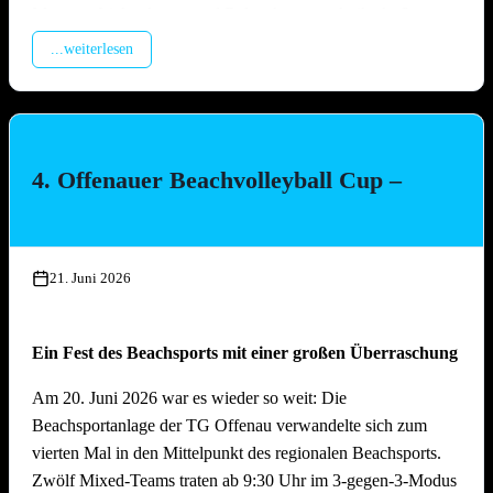
Montage Lichterketten und Beleuchtungstechnik, Aufbau
Spülzelt, Verkabelung Wagen
...weiterlesen
Mittwoch, 15. Juli 2026, ab 17.00 Uhr
Aufbau Bühne, Aufbau Grill-Pavillon, Herstellung Tzatziki
(Vereinsküche Saline)
4. Offenauer Beachvolleyball Cup –
Donnerstag, 16. Juli 2026 ab 16.00 Uhr
Gläserreinigung, Infrastruktur, Bierwagen, Aufstellung
Garnituren, Aufbau Zelt
21. Juni 2026
Freitag, 17. Juli 2026 ab 16.00 Uhr
Ein Fest des Beachsports mit einer großen Überraschung
Restarbeiten, Fertigstellung Gelände und Inbetriebnahme
technische Gerätschaften
Am 20. Juni 2026 war es wieder so weit: Die
Beachsportanlage der TG Offenau verwandelte sich zum
Anschliessend traditionelles Grillfest!
vierten Mal in den Mittelpunkt des regionalen Beachsports.
Zwölf Mixed-Teams traten ab 9:30 Uhr im 3-gegen-3-Modus
Samstag, 18. Juli 2026 ab 09.00 Uhr