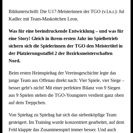
Mit starkem Teamgeist und beeindruckendem Volleyball
Bildunterschrift: Die U17-Meisterinnen der TGO (v.l.n.r.): Julie 
kämpften sie sich bis ins Finale und belegten am Ende einen
Kadlec mit Team-Maskottchen Leon.
hervorragenden zweiten Platz. Eine echte Freude für den
gesamten Verein! Dabei konnten sie im Halbfinale das
Was für eine beeindruckende Entwicklung – und was für
vereinsinterne Duell gegen das Team „SpätMelder“, das die
eine Story! Gleich in ihrem ersten Jahr im Spielbetrieb
Gruppenphase nach Tiebreak auf Rang 1 beendete, für sich
sichern sich die Spielerinnen der TGO den Meistertitel in
entscheiden.
der Platzierungsstaffel 2 der Bezirksmeisterschaften
Nord.
Die Seegurken holen den Wanderpokal
Beim ersten Heimspieltag der Vereinsgeschichte legte das
Turniersieger wurde das Team „Die Seegurken“ vom TSV
junge Team aus Offenau direkt nach: Vier Spiele, vier Siege –
Untergruppenbach – und das hochverdient: Die Seegurken
besser geht’s nicht! Mit einer perfekten Bilanz von 9 Siegen
ließen im gesamten Turnierverlauf kaum Schwächen
aus 9 Spielen stehen die TGO-Youngsters verdient ganz oben
erkennen und mussten in der gesamten Gruppenphase und
auf dem Treppchen.
den K.o.-Runden nur einen einzigen Satz abgeben – gegen
das spätere Drittplatzierte Team „SpätMelder“. Ein starkes
Von Spieltag zu Spieltag hat sich das siebenköpfige Team
Zeichen der Dominanz des Teams, das auch im Finale
gesteigert. Im Training wurde konzentriert gearbeitet, auf dem
(21:18) stets die Kontrolle behielt. Herzlichen Glückwunsch!
Feld klappte das Zusammenspiel immer besser. Und auch