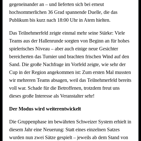
gegeneinander an – und lieferten sich bei erneut
Dekoration Festplatz, Preisaushang, Herstellung Salate
hochsommerlichen 36 Grad spannende Duelle, die das
(Vereinsküche Saline)
Publikum bis kurz nach 18:00 Uhr in Atem hielten.
Dienstag, 21. Juli 2026 ab 09.00 Uhr
Das Teilnehmerfeld zeigte einmal mehr seine Stärke: Viele
Teams aus der Hallenrunde sorgten von Beginn an für hohes
Abbau !! Vor dem Fest ist bereits auch nach dem Fest und
spielerisches Niveau – aber auch einige neue Gesichter
auch der Abbau muss organisiert sein. Bitte helft mit, dass
bereicherten das Turnier und brachten frischen Wind auf den
nach intensiven Festtagen mit vielen Helferinnen und Helfern
Sand. Die große Nachfrage im Vorfeld zeigte, wie sehr der
der Abbau schnell und zügig voranschreitet. Hier können wir
Cup in der Region angekommen ist: Zum ersten Mal mussten
jede helfende Hand gebrauchen.
Auch nach einem
wir mehreren Teams absagen, weil das Teilnehmerfeld bereits
Arbeitstag am Arbeitsplatz bitte zum Feierabend ans
voll war. Schade für die Betroffenen, trotzdem freut uns
Neckarufer kommen!!
dieses große Interesse als Veranstalter sehr!
Essen und Trinken während allen Aufbautagen wie immer
Der Modus wird weiterentwickelt
reichlich für alle Helfer vorhanden!
Die Gruppenphase im bewährten Schweizer System erhielt in
diesem Jahr eine Neuerung: Statt eines einzelnen Satzes
wurden nun zwei Sätze gespielt – jeweils ab dem Stand von