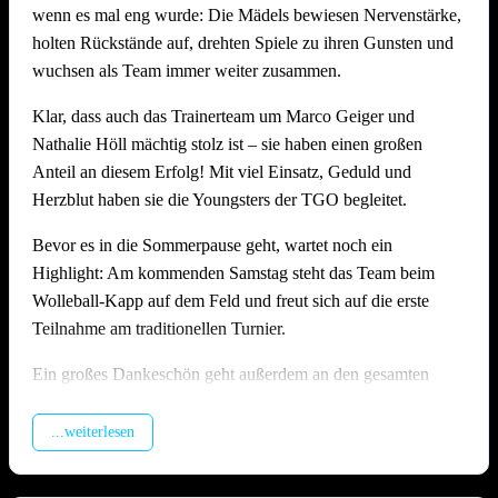
wenn es mal eng wurde: Die Mädels bewiesen Nervenstärke,
Stimmung, Anlage und Bewirtung auf hohem Niveau
holten Rückstände auf, drehten Spiele zu ihren Gunsten und
Wie schon in den Vorjahren zeigte die Offenauer
wuchsen als Team immer weiter zusammen.
Beachanlage bei 36 Grad einmal mehr ihre Stärken: Die
Klar, dass auch das Trainerteam um Marco Geiger und
Möglichkeit die Felder zu bewässern, die Dusche direkt am
Nathalie Höll mächtig stolz ist – sie haben einen großen
Feld und genügend schattige Plätze sorgten dafür, dass alle
Anteil an diesem Erfolg! Mit viel Einsatz, Geduld und
trotz der Hitze gut durch den langen Tag kamen. Die
Herzblut haben sie die Youngsters der TGO begleitet.
Bewirtung am Grillstand fand wieder großen Anklang und
wurde von vielen Seiten ausdrücklich gelobt. Ein besonderes
Bevor es in die Sommerpause geht, wartet noch ein
Dankeschön gilt hier unserem Abteilungsleiter
Matthias
Highlight: Am kommenden Samstag steht das Team beim
Höll
, der die Bewirtung am Grill mit großem Einsatz
Wolleball-Kapp auf dem Feld und freut sich auf die erste
organisiert und durchgeführt hat – ohne ihn wäre das leibliche
Teilnahme am traditionellen Turnier.
Wohl an diesem Tag nicht in solch guten Händen gewesen!
Ein großes Dankeschön geht außerdem an den gesamten
Ein riesiges Dankeschön geht an alle Teams, die mit Fairness
U17-Staff rund um Jasmin Kiffner, Christian Schröer, Joel
und Spielfreude dabei waren. Und natürlich an alle
Schröer, Aldi Fiolka und Jonathan Höll, die vor dem
...weiterlesen
Helferinnen und Helfer, ohne die ein Turnier in dieser Form
Heimspieltag alle Hände voll zu tun hatten. Und natürlich
schlicht nicht möglich wäre.
auch ein dickes Danke an alle Kuchenbäckerinnen und -