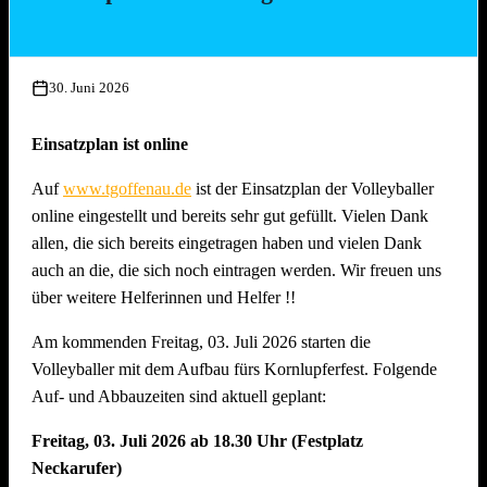
Mittwoch, 15. Juli 2026, ab 17.00 Uhr
Aufbau Bühne, Herstellung Tzatziki (Vereinsküche Saline)
30. Juni 2026
Donnerstag, 16. Juli 2026 ab 16.00 Uhr
Gläserreinigung, Infrastruktur, Bierwagen, Aufstellung
Einsatzplan ist online
Garnituren, Aufbau Spülmaschine und Montage
Auf
www.tgoffenau.de
ist der Einsatzplan der Volleyballer
Beleuchtung
online eingestellt und bereits sehr gut gefüllt. Vielen Dank
Freitag, 17. Juli 2026 ab 16.00 Uhr
allen, die sich bereits eingetragen haben und vielen Dank
Restarbeiten, Fertigstellung Gelände und Inbetriebnahme
auch an die, die sich noch eintragen werden. Wir freuen uns
technische Gerätschaften
über weitere Helferinnen und Helfer !!
Anschliessend traditionelles Grillfest!
Am kommenden Freitag, 03. Juli 2026 starten die
Samstag, 18. Juli 2026 ab 09.00 Uhr
Volleyballer mit dem Aufbau fürs Kornlupferfest. Folgende
Dekoration Festplatz, Preisaushang, Herstellung Salate
Auf- und Abbauzeiten sind aktuell geplant:
(Vereinsküche Saline)
Freitag, 03. Juli 2026 ab 18.30 Uhr (Festplatz
Dienstag, 21. Juli 2026 ab 09.00 Uhr
Neckarufer)
Abbau !! Vor dem Fest ist bereits auch nach dem Fest und