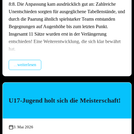
8:8. Die Anpassung kam ausdrücklich gut an: Zahlreiche
Unentschieden sorgten für ausgeglichene Tabellenstände, und
durch die Paarung ähnlich spielstarker Teams entstanden
Begegnungen auf Augenhöhe bis zum letzten Punkt.
Insgesamt 11 Sätze wurden erst in der Verlängerung
entschieden! Eine Weiterentwicklung, die sich klar bewährt
hat.
Packende Spiele quer durchs Feld
...weiterlesen
Über den gesamten Tag hinweg lieferten sich die Teams
hochklassige und hart umkämpfte Matches. Ob erfahrene
Ligateams oder Neulinge auf dem Sand – auf dem Platz ließ
niemand locker. Es wurde spektakulär gebaggert, gepritscht
U17-Jugend holt sich die Meisterschaft!
und geschmettert, die Zuschauer kamen bei den engen Partien
voll auf ihre Kosten. Besonders die Leistung des
Nachwuchsteams „Nathi & die 3 Muskeltiere“ –
zusammengesetzt aus Jugendspielerinnen und -spielern aller
3. Mai 2026
drei TGO-Mannschaften – war die Überraschung des Tages: