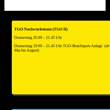
Hallenöffnung am Turniertag um 12.00 Uhr zum
Warmspielen!!
Anmeldezahl auf 18 Teams begrenzt – also schnell anmelden
!!!
TGO-Nachwuchsteam (TGO II)
____________________________________________________
Donnerstag 20.00 – 21.45 Uhr
Donnerstag 19.00 – 21.45 Uhr TGO-Beachsport-Anlage (ab
Mai bis August)
Einladung Hauptversammlung und
Helferfest 2026
Zur Jahreshauptversammlung und anschliessend zum
Volleyballhelferfest laden wir alle Abteilungsmitglieder
und
Partner
sehr herzlich ein. Sie findet am Samstag, den
25.
April 2026
um
18.00 Uhr
statt. Sitzungsort: Kulturforum
Saline, Hauptstr. 8, kleiner Saal im Kulturforum, 74254