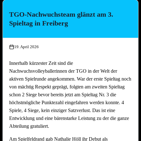
bäcker!
TGO-Nachwuchsteam glänzt am 3.
Die Platzierungen im Überblick:
Spieltag in Freiberg
Platz
Team
1.
Die Seegurken
19. April 2026
2.
Nathi & die 3 Muskeltiere
3.
SpätMelder
Innerhalb kürzester Zeit sind die
4.
3 Raketen
Nachwuchsvolleyballerinnen der TGO in der Welt der
5.
Die drei Muscheltiere
aktiven Spielrunde angekommen. War der erste Spieltag noch
6.
Die Aperolis
von mächtig Respekt geprägt, folgten am zweiten Spieltag
7.
Strandkinder
schon 2 Siege bevor bereits jetzt am Spieltag Nr. 3 die
8.
Die Gartenzwerge
höchstmögliche Punktezahl eingefahren werden konnte. 4
9.
Auf die Mütze
Spiele, 4 Siege, kein einziger Satzverlust. Das ist eine
Entwicklung und eine bärenstarke Leistung zu der die ganze
10.
Knaller
Abteilung gratuliert.
11.
Die Heilige Dreifaltigkeit
12.
Die vierte Gewalt
Am Spielfeldrand gab Nathalie Höll ihr Debut als