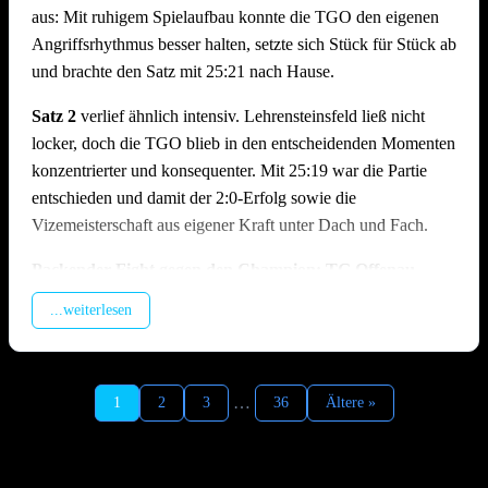
aus: Mit ruhigem Spielaufbau konnte die TGO den eigenen
Angriffsrhythmus besser halten, setzte sich Stück für Stück ab
und brachte den Satz mit 25:21 nach Hause.
Satz 2
verlief ähnlich intensiv. Lehrensteinsfeld ließ nicht
locker, doch die TGO blieb in den entscheidenden Momenten
konzentrierter und konsequenter. Mit 25:19 war die Partie
entschieden und damit der 2:0-Erfolg sowie die
Vizemeisterschaft aus eigener Kraft unter Dach und Fach.
Packender Fight gegen den Champion: TG Offenau –
TSV Ilshofen | 1:2 (19:25, 25:23, 18:25)
...weiterlesen
Im zweiten Spiel des Tages traf man auf den Meister aus
Ilshofen, der trotz feststehendem Titel hochmotiviert antrat. In
Satz 1 geriet die TGO früh in Rückstand, da der enorme
…
1
2
3
36
Ältere »
Aufschlagsdruck der Gäste den Spielaufbau erschwerte und
der Hauptangreifer der Ilshofener vom Offenauer Block
kaum zu stoppen war. Die TGO kämpfte sich zurück in den