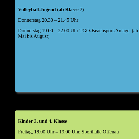
Offenau a. N.
Volleyball-Jugend (ab Klasse 7)
Folgende Tagesordnung für die Hauptversammlung
Donnerstag 20.30 – 21.45 Uhr
wurde festgelegt:
Donnerstag 19.00 – 22.00 Uhr TGO-Beachsport-Anlage (ab
Top 1: Begrüßung durch den Abteilungsleiter
Mai bis August)
Top 2: kurze Berichte Kids I und II, weibliche Jugend
U17,40+/Freizeit, Aktive, BSA
Bericht Kasse
Entwicklung Finanzen im Jahr 2025
Top 2a: Bericht Kassenprüfer & Entlastung Kassier
Top 3: Haushaltsplan 2026
Top 4: Aussprache zu den Berichten
Kinder 3. und 4. Klasse
Freitag, 18.00 Uhr – 19.00 Uhr, Sporthalle Offenau
Top 5: Entlastung Vorstand