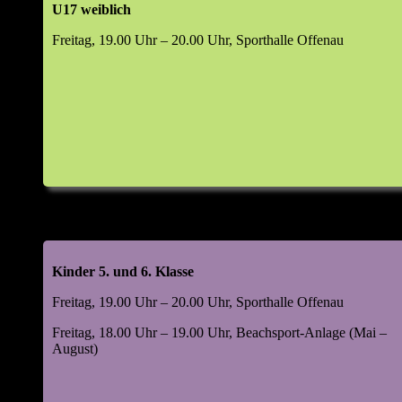
U17 weiblich
Top 6: Wahlen (m/w/d)
Freitag, 19.00 Uhr – 20.00 Uhr, Sporthalle Offenau
Abteilungsleiter
Jugendleiter
Leiter Beachsport
Leiter Damensport
Leiter Freizeitsport
Leiter Mannschaftssport
Kassenprüfer
Manager Digital & Social Media
Leiter Volleyball-Helferteam (VHT)
Kinder 5. und 6. Klasse
Top 7: 48. Kornlupferfest 18. – 20. Juli 2026
Freitag, 19.00 Uhr – 20.00 Uhr, Sporthalle Offenau
Rückblick 2025
Ausblick 2026
Freitag, 18.00 Uhr – 19.00 Uhr, Beachsport-Anlage (Mai –
August)
Top 8: Beachsportanlage