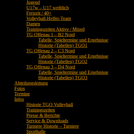
Jugend
U17w – U17 weiblich
Freizeit / 40+
Volleyball-Helfer-Team
Damen
Trainingszeiten Aktive / Mixed
TG Offenau 1 – B2 Nord
Tabelle, Spieltermine und Ergebnisse
Historie (Tabellen) TGO1
TG Offenau 2 – C3 Nord
Tabelle, Spieltermine und Ergebnisse
Historie (Tabellen) TGO2
TG Offenau 3 – D4 Nord
Tabelle, Spieltermine und Ergebnisse
Historie (Tabellen) TGO3
Abteilungsleitung
Fotos
Termine
Infos
Historie TGO Volleyball
Trainingszeiten
Presse & Berichte
Service & Downloads
Turniere Historie – Turniere
Sporthalle