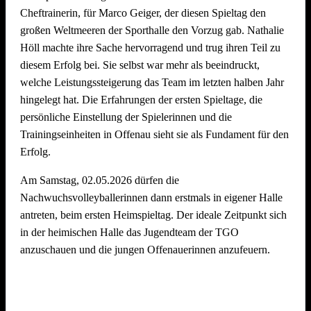
Cheftrainerin, für Marco Geiger, der diesen Spieltag den
großen Weltmeeren der Sporthalle den Vorzug gab. Nathalie
Wir freuen uns schon jetzt auf den
5. Offenauer
Höll machte ihre Sache hervorragend und trug ihren Teil zu
Beachvolleyball Cup Ende Juni 2027
– und hoffen, euch
diesem Erfolg bei. Sie selbst war mehr als beeindruckt,
alle (wieder) auf dem Sand begrüßen zu dürfen!
welche Leistungssteigerung das Team im letzten halben Jahr
hingelegt hat. Die Erfahrungen der ersten Spieltage, die
persönliche Einstellung der Spielerinnen und die
Trainingseinheiten in Offenau sieht sie als Fundament für den
Erfolg.
Am Samstag, 02.05.2026 dürfen die
Nachwuchsvolleyballerinnen dann erstmals in eigener Halle
antreten, beim ersten Heimspieltag. Der ideale Zeitpunkt sich
in der heimischen Halle das Jugendteam der TGO
anzuschauen und die jungen Offenauerinnen anzufeuern.