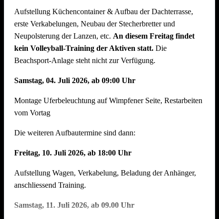
Aufstellung Küchencontainer & Aufbau der Dachterrasse,
auch der Abbau muss organisiert sein. Bitte helft mit, dass
erste Verkabelungen, Neubau der Stecherbretter und
nach intensiven Festtagen mit vielen Helferinnen und Helfern
Neupolsterung der Lanzen, etc.
An diesem Freitag findet
der Abbau schnell und zügig voranschreitet. Hier können wir
kein Volleyball-Training der Aktiven statt.
Die
jede helfende Hand gebrauchen.
Auch nach einem
Beachsport-Anlage steht nicht zur Verfügung.
Arbeitstag am Arbeitsplatz bitte zum Feierabend ans
Neckarufer kommen !!
Samstag, 04. Juli 2026, ab 09:00 Uhr
Essen und Trinken während allen Aufbautagen wie immer
Montage Uferbeleuchtung auf Wimpfener Seite, Restarbeiten
reichlich für alle Helfer vorhanden!
vom Vortag
Die weiteren Aufbautermine sind dann:
Freitag, 10. Juli 2026, ab 18:00 Uhr
Aufstellung Wagen, Verkabelung, Beladung der Anhänger,
anschliessend Training.
Samstag, 11. Juli 2026, ab 09.00 Uhr