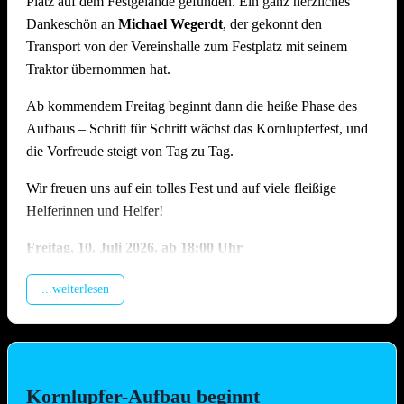
Platz auf dem Festgelände gefunden. Ein ganz herzliches
Dankeschön an
Michael Wegerdt
, der gekonnt den
Transport von der Vereinshalle zum Festplatz mit seinem
Traktor übernommen hat.
Ab kommendem Freitag beginnt dann die heiße Phase des
Aufbaus – Schritt für Schritt wächst das Kornlupferfest, und
die Vorfreude steigt von Tag zu Tag.
Wir freuen uns auf ein tolles Fest und auf viele fleißige
Helferinnen und Helfer!
Freitag, 10.
Juli 2026, ab 18:00 Uhr
Beladung der Anhänger, anschliessend Training (Treffpunkt
...weiterlesen
Vereinshalle).
Samstag, 11. Juli 2026, ab 09.00 Uhr
Montage Lichterketten und Beleuchtungstechnik, Aufbau
Spülzelt, Grillhütte, Zelt, Aufstellung Cocktail-Wagen inkl.
Kornlupfer-Aufbau beginnt
Verkabelung (Hauptaufbautag !!)