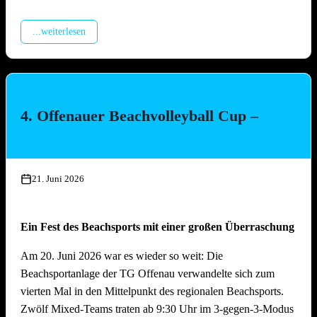
Montage Lichterketten und Beleuchtungstechnik, Aufbau
Spülzelt, Verkabelung Wagen
...weiterlesen
Mittwoch, 15. Juli 2026, ab 17.00 Uhr
Aufbau Bühne, Aufbau Grill-Pavillon, Herstellung Tzatziki
(Vereinsküche Saline)
4. Offenauer Beachvolleyball Cup –
Donnerstag, 16. Juli 2026 ab 16.00 Uhr
Gläserreinigung, Infrastruktur, Bierwagen, Aufstellung
Garnituren, Aufbau Zelt
21. Juni 2026
Freitag, 17. Juli 2026 ab 16.00 Uhr
Ein Fest des Beachsports mit einer großen Überraschung
Restarbeiten, Fertigstellung Gelände und Inbetriebnahme
technische Gerätschaften
Am 20. Juni 2026 war es wieder so weit: Die
Beachsportanlage der TG Offenau verwandelte sich zum
Anschliessend traditionelles Grillfest!
vierten Mal in den Mittelpunkt des regionalen Beachsports.
Zwölf Mixed-Teams traten ab 9:30 Uhr im 3-gegen-3-Modus
Samstag, 18. Juli 2026 ab 09.00 Uhr