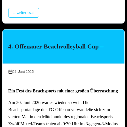
Montage Lichterketten und Beleuchtungstechnik, Aufbau
Spülzelt, Verkabelung Wagen
...weiterlesen
Mittwoch, 15. Juli 2026, ab 17.00 Uhr
Aufbau Bühne, Aufbau Grill-Pavillon, Herstellung Tzatziki
(Vereinsküche Saline)
4. Offenauer Beachvolleyball Cup –
Donnerstag, 16. Juli 2026 ab 16.00 Uhr
Gläserreinigung, Infrastruktur, Bierwagen, Aufstellung
Garnituren, Aufbau Zelt
21. Juni 2026
Freitag, 17. Juli 2026 ab 16.00 Uhr
Ein Fest des Beachsports mit einer großen Überraschung
Restarbeiten, Fertigstellung Gelände und Inbetriebnahme
technische Gerätschaften
Am 20. Juni 2026 war es wieder so weit: Die
Beachsportanlage der TG Offenau verwandelte sich zum
Anschliessend traditionelles Grillfest!
vierten Mal in den Mittelpunkt des regionalen Beachsports.
Zwölf Mixed-Teams traten ab 9:30 Uhr im 3-gegen-3-Modus
Samstag, 18. Juli 2026 ab 09.00 Uhr