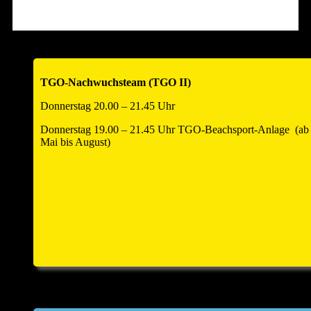
Hallenöffnung am Turniertag um 12.00 Uhr zum
Warmspielen!!
Anmeldezahl auf 18 Teams begrenzt – also schnell anmelden
!!!
TGO-Nachwuchsteam (TGO II)
____________________________________________________
Donnerstag 20.00 – 21.45 Uhr
Donnerstag 19.00 – 21.45 Uhr TGO-Beachsport-Anlage (ab
Mai bis August)
Einladung Hauptversammlung und
Helferfest 2026
Zur Jahreshauptversammlung und anschliessend zum
Volleyballhelferfest laden wir alle Abteilungsmitglieder
und
Partner
sehr herzlich ein. Sie findet am Samstag, den
25.
April 2026
um
18.00 Uhr
statt. Sitzungsort: Kulturforum
Saline, Hauptstr. 8, kleiner Saal im Kulturforum, 74254