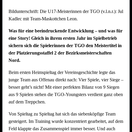
Mit starkem Teamgeist und beeindruckendem Volleyball
Bildunterschrift: Die U17-Meisterinnen der TGO (v.l.n.r.): Julie 
kämpften sie sich bis ins Finale und belegten am Ende einen
Kadlec mit Team-Maskottchen Leon.
hervorragenden zweiten Platz. Eine echte Freude für den
gesamten Verein! Dabei konnten sie im Halbfinale das
Was für eine beeindruckende Entwicklung – und was für
vereinsinterne Duell gegen das Team „SpätMelder“, das die
eine Story! Gleich in ihrem ersten Jahr im Spielbetrieb
Gruppenphase nach Tiebreak auf Rang 1 beendete, für sich
sichern sich die Spielerinnen der TGO den Meistertitel in
entscheiden.
der Platzierungsstaffel 2 der Bezirksmeisterschaften
Nord.
Die Seegurken holen den Wanderpokal
Beim ersten Heimspieltag der Vereinsgeschichte legte das
Turniersieger wurde das Team „Die Seegurken“ vom TSV
junge Team aus Offenau direkt nach: Vier Spiele, vier Siege –
Untergruppenbach – und das hochverdient: Die Seegurken
besser geht’s nicht! Mit einer perfekten Bilanz von 9 Siegen
ließen im gesamten Turnierverlauf kaum Schwächen
aus 9 Spielen stehen die TGO-Youngsters verdient ganz oben
erkennen und mussten in der gesamten Gruppenphase und
auf dem Treppchen.
den K.o.-Runden nur einen einzigen Satz abgeben – gegen
das spätere Drittplatzierte Team „SpätMelder“. Ein starkes
Von Spieltag zu Spieltag hat sich das siebenköpfige Team
Zeichen der Dominanz des Teams, das auch im Finale
gesteigert. Im Training wurde konzentriert gearbeitet, auf dem
(21:18) stets die Kontrolle behielt. Herzlichen Glückwunsch!
Feld klappte das Zusammenspiel immer besser. Und auch