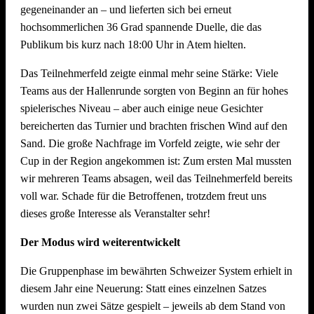
gegeneinander an – und lieferten sich bei erneut
Dekoration Festplatz, Preisaushang, Herstellung Salate
hochsommerlichen 36 Grad spannende Duelle, die das
(Vereinsküche Saline)
Publikum bis kurz nach 18:00 Uhr in Atem hielten.
Dienstag, 21. Juli 2026 ab 09.00 Uhr
Das Teilnehmerfeld zeigte einmal mehr seine Stärke: Viele
Teams aus der Hallenrunde sorgten von Beginn an für hohes
Abbau !! Vor dem Fest ist bereits auch nach dem Fest und
spielerisches Niveau – aber auch einige neue Gesichter
auch der Abbau muss organisiert sein. Bitte helft mit, dass
bereicherten das Turnier und brachten frischen Wind auf den
nach intensiven Festtagen mit vielen Helferinnen und Helfern
Sand. Die große Nachfrage im Vorfeld zeigte, wie sehr der
der Abbau schnell und zügig voranschreitet. Hier können wir
Cup in der Region angekommen ist: Zum ersten Mal mussten
jede helfende Hand gebrauchen.
Auch nach einem
wir mehreren Teams absagen, weil das Teilnehmerfeld bereits
Arbeitstag am Arbeitsplatz bitte zum Feierabend ans
voll war. Schade für die Betroffenen, trotzdem freut uns
Neckarufer kommen!!
dieses große Interesse als Veranstalter sehr!
Essen und Trinken während allen Aufbautagen wie immer
Der Modus wird weiterentwickelt
reichlich für alle Helfer vorhanden!
Die Gruppenphase im bewährten Schweizer System erhielt in
diesem Jahr eine Neuerung: Statt eines einzelnen Satzes
wurden nun zwei Sätze gespielt – jeweils ab dem Stand von