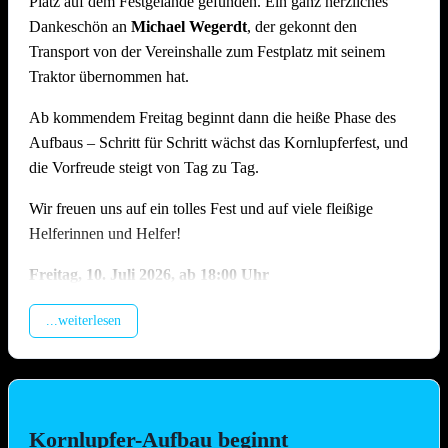
Platz auf dem Festgelände gefunden. Ein ganz herzliches
Dankeschön an
Michael Wegerdt
, der gekonnt den
Transport von der Vereinshalle zum Festplatz mit seinem
Traktor übernommen hat.
Ab kommendem Freitag beginnt dann die heiße Phase des
Aufbaus – Schritt für Schritt wächst das Kornlupferfest, und
die Vorfreude steigt von Tag zu Tag.
Wir freuen uns auf ein tolles Fest und auf viele fleißige
Helferinnen und Helfer!
Freitag, 10.
Juli 2026, ab 18:00 Uhr
Beladung der Anhänger, anschliessend Training (Treffpunkt
...weiterlesen
Vereinshalle).
Samstag, 11. Juli 2026, ab 09.00 Uhr
Montage Lichterketten und Beleuchtungstechnik, Aufbau
Spülzelt, Grillhütte, Zelt, Aufstellung Cocktail-Wagen inkl.
Kornlupfer-Aufbau beginnt
Verkabelung (Hauptaufbautag !!)