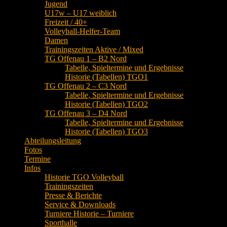
Jugend
U17w – U17 weiblich
Freizeit / 40+
Volleyball-Helfer-Team
Damen
Trainingszeiten Aktive / Mixed
TG Offenau 1 – B2 Nord
Tabelle, Spieltermine und Ergebnisse
Historie (Tabellen) TGO1
TG Offenau 2 – C3 Nord
Tabelle, Spieltermine und Ergebnisse
Historie (Tabellen) TGO2
TG Offenau 3 – D4 Nord
Tabelle, Spieltermine und Ergebnisse
Historie (Tabellen) TGO3
Abteilungsleitung
Fotos
Termine
Infos
Historie TGO Volleyball
Trainingszeiten
Presse & Berichte
Service & Downloads
Turniere Historie – Turniere
Sporthalle