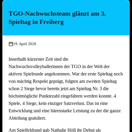
bäcker!
TGO-Nachwuchsteam glänzt am 3.
Die Platzierungen im Überblick:
Spieltag in Freiberg
Platz
Team
1.
Die Seegurken
19. April 2026
2.
Nathi & die 3 Muskeltiere
3.
SpätMelder
Innerhalb kürzester Zeit sind die
4.
3 Raketen
Nachwuchsvolleyballerinnen der TGO in der Welt der
5.
Die drei Muscheltiere
aktiven Spielrunde angekommen. War der erste Spieltag noch
6.
Die Aperolis
von mächtig Respekt geprägt, folgten am zweiten Spieltag
7.
Strandkinder
schon 2 Siege bevor bereits jetzt am Spieltag Nr. 3 die
8.
Die Gartenzwerge
höchstmögliche Punktezahl eingefahren werden konnte. 4
9.
Auf die Mütze
Spiele, 4 Siege, kein einziger Satzverlust. Das ist eine
Entwicklung und eine bärenstarke Leistung zu der die ganze
10.
Knaller
Abteilung gratuliert.
11.
Die Heilige Dreifaltigkeit
12.
Die vierte Gewalt
Am Spielfeldrand gab Nathalie Höll ihr Debut als