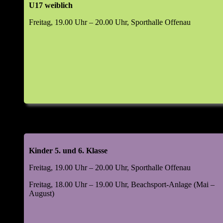
U17 weiblich
Top 6: Wahlen (m/w/d)
Freitag, 19.00 Uhr – 20.00 Uhr, Sporthalle Offenau
Abteilungsleiter
Jugendleiter
Leiter Beachsport
Leiter Damensport
Leiter Freizeitsport
Leiter Mannschaftssport
Kassenprüfer
Manager Digital & Social Media
Leiter Volleyball-Helferteam (VHT)
Kinder 5. und 6. Klasse
Top 7: 48. Kornlupferfest 18. – 20. Juli 2026
Freitag, 19.00 Uhr – 20.00 Uhr, Sporthalle Offenau
Rückblick 2025
Ausblick 2026
Freitag, 18.00 Uhr – 19.00 Uhr, Beachsport-Anlage (Mai –
August)
Top 8: Beachsportanlage