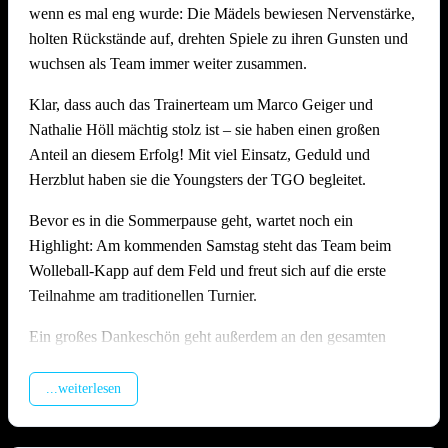
wenn es mal eng wurde: Die Mädels bewiesen Nervenstärke,
Stimmung, Anlage und Bewirtung auf hohem Niveau
holten Rückstände auf, drehten Spiele zu ihren Gunsten und
Wie schon in den Vorjahren zeigte die Offenauer
wuchsen als Team immer weiter zusammen.
Beachanlage bei 36 Grad einmal mehr ihre Stärken: Die
Klar, dass auch das Trainerteam um Marco Geiger und
Möglichkeit die Felder zu bewässern, die Dusche direkt am
Nathalie Höll mächtig stolz ist – sie haben einen großen
Feld und genügend schattige Plätze sorgten dafür, dass alle
Anteil an diesem Erfolg! Mit viel Einsatz, Geduld und
trotz der Hitze gut durch den langen Tag kamen. Die
Herzblut haben sie die Youngsters der TGO begleitet.
Bewirtung am Grillstand fand wieder großen Anklang und
wurde von vielen Seiten ausdrücklich gelobt. Ein besonderes
Bevor es in die Sommerpause geht, wartet noch ein
Dankeschön gilt hier unserem Abteilungsleiter
Matthias
Highlight: Am kommenden Samstag steht das Team beim
Höll
, der die Bewirtung am Grill mit großem Einsatz
Wolleball-Kapp auf dem Feld und freut sich auf die erste
organisiert und durchgeführt hat – ohne ihn wäre das leibliche
Teilnahme am traditionellen Turnier.
Wohl an diesem Tag nicht in solch guten Händen gewesen!
Ein großes Dankeschön geht außerdem an den gesamten
Ein riesiges Dankeschön geht an alle Teams, die mit Fairness
U17-Staff rund um Jasmin Kiffner, Christian Schröer, Joel
und Spielfreude dabei waren. Und natürlich an alle
Schröer, Aldi Fiolka und Jonathan Höll, die vor dem
...weiterlesen
Helferinnen und Helfer, ohne die ein Turnier in dieser Form
Heimspieltag alle Hände voll zu tun hatten. Und natürlich
schlicht nicht möglich wäre.
auch ein dickes Danke an alle Kuchenbäckerinnen und -