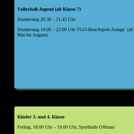
Offenau a. N.
Volleyball-Jugend (ab Klasse 7)
Folgende Tagesordnung für die Hauptversammlung
Donnerstag 20.30 – 21.45 Uhr
wurde festgelegt:
Donnerstag 19.00 – 22.00 Uhr TGO-Beachsport-Anlage (ab
Top 1: Begrüßung durch den Abteilungsleiter
Mai bis August)
Top 2: kurze Berichte Kids I und II, weibliche Jugend
U17,40+/Freizeit, Aktive, BSA
Bericht Kasse
Entwicklung Finanzen im Jahr 2025
Top 2a: Bericht Kassenprüfer & Entlastung Kassier
Top 3: Haushaltsplan 2026
Top 4: Aussprache zu den Berichten
Kinder 3. und 4. Klasse
Freitag, 18.00 Uhr – 19.00 Uhr, Sporthalle Offenau
Top 5: Entlastung Vorstand