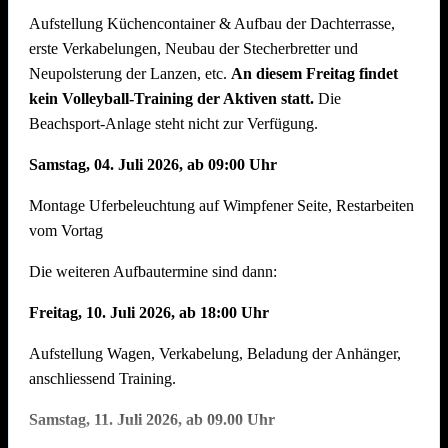
Aufstellung Küchencontainer & Aufbau der Dachterrasse,
auch der Abbau muss organisiert sein. Bitte helft mit, dass
erste Verkabelungen, Neubau der Stecherbretter und
nach intensiven Festtagen mit vielen Helferinnen und Helfern
Neupolsterung der Lanzen, etc.
An diesem Freitag findet
der Abbau schnell und zügig voranschreitet. Hier können wir
kein Volleyball-Training der Aktiven statt.
Die
jede helfende Hand gebrauchen.
Auch nach einem
Beachsport-Anlage steht nicht zur Verfügung.
Arbeitstag am Arbeitsplatz bitte zum Feierabend ans
Neckarufer kommen !!
Samstag, 04. Juli 2026, ab 09:00 Uhr
Essen und Trinken während allen Aufbautagen wie immer
Montage Uferbeleuchtung auf Wimpfener Seite, Restarbeiten
reichlich für alle Helfer vorhanden!
vom Vortag
Die weiteren Aufbautermine sind dann:
Freitag, 10. Juli 2026, ab 18:00 Uhr
Aufstellung Wagen, Verkabelung, Beladung der Anhänger,
anschliessend Training.
Samstag, 11. Juli 2026, ab 09.00 Uhr