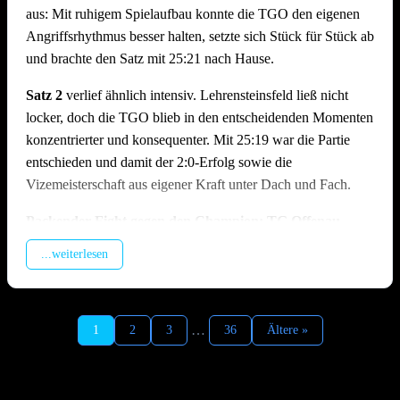
aus: Mit ruhigem Spielaufbau konnte die TGO den eigenen
Angriffsrhythmus besser halten, setzte sich Stück für Stück ab
und brachte den Satz mit 25:21 nach Hause.
Satz 2
verlief ähnlich intensiv. Lehrensteinsfeld ließ nicht
locker, doch die TGO blieb in den entscheidenden Momenten
konzentrierter und konsequenter. Mit 25:19 war die Partie
entschieden und damit der 2:0-Erfolg sowie die
Vizemeisterschaft aus eigener Kraft unter Dach und Fach.
Packender Fight gegen den Champion: TG Offenau –
TSV Ilshofen | 1:2 (19:25, 25:23, 18:25)
...weiterlesen
Im zweiten Spiel des Tages traf man auf den Meister aus
Ilshofen, der trotz feststehendem Titel hochmotiviert antrat. In
Satz 1 geriet die TGO früh in Rückstand, da der enorme
…
1
2
3
36
Ältere »
Aufschlagsdruck der Gäste den Spielaufbau erschwerte und
der Hauptangreifer der Ilshofener vom Offenauer Block
kaum zu stoppen war. Die TGO kämpfte sich zurück in den