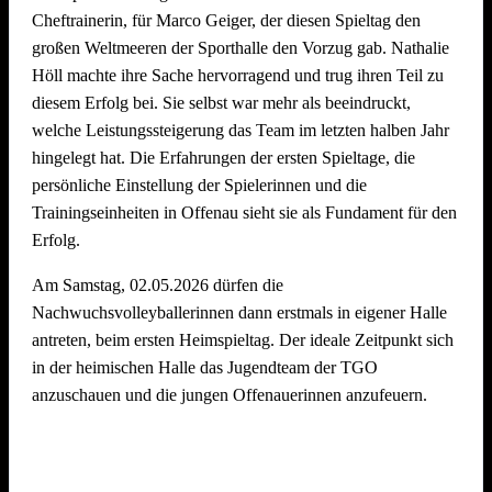
Cheftrainerin, für Marco Geiger, der diesen Spieltag den
großen Weltmeeren der Sporthalle den Vorzug gab. Nathalie
Wir freuen uns schon jetzt auf den
5. Offenauer
Höll machte ihre Sache hervorragend und trug ihren Teil zu
Beachvolleyball Cup Ende Juni 2027
– und hoffen, euch
diesem Erfolg bei. Sie selbst war mehr als beeindruckt,
alle (wieder) auf dem Sand begrüßen zu dürfen!
welche Leistungssteigerung das Team im letzten halben Jahr
hingelegt hat. Die Erfahrungen der ersten Spieltage, die
persönliche Einstellung der Spielerinnen und die
Trainingseinheiten in Offenau sieht sie als Fundament für den
Erfolg.
Am Samstag, 02.05.2026 dürfen die
Nachwuchsvolleyballerinnen dann erstmals in eigener Halle
antreten, beim ersten Heimspieltag. Der ideale Zeitpunkt sich
in der heimischen Halle das Jugendteam der TGO
anzuschauen und die jungen Offenauerinnen anzufeuern.