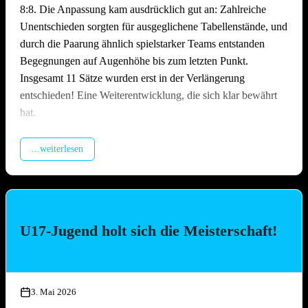
8:8. Die Anpassung kam ausdrücklich gut an: Zahlreiche
Unentschieden sorgten für ausgeglichene Tabellenstände, und
durch die Paarung ähnlich spielstarker Teams entstanden
Begegnungen auf Augenhöhe bis zum letzten Punkt.
Insgesamt 11 Sätze wurden erst in der Verlängerung
entschieden! Eine Weiterentwicklung, die sich klar bewährt
hat.
Packende Spiele quer durchs Feld
...weiterlesen
Über den gesamten Tag hinweg lieferten sich die Teams
hochklassige und hart umkämpfte Matches. Ob erfahrene
Ligateams oder Neulinge auf dem Sand – auf dem Platz ließ
niemand locker. Es wurde spektakulär gebaggert, gepritscht
U17-Jugend holt sich die Meisterschaft!
und geschmettert, die Zuschauer kamen bei den engen Partien
voll auf ihre Kosten. Besonders die Leistung des
Nachwuchsteams „Nathi & die 3 Muskeltiere“ –
zusammengesetzt aus Jugendspielerinnen und -spielern aller
3. Mai 2026
drei TGO-Mannschaften – war die Überraschung des Tages: