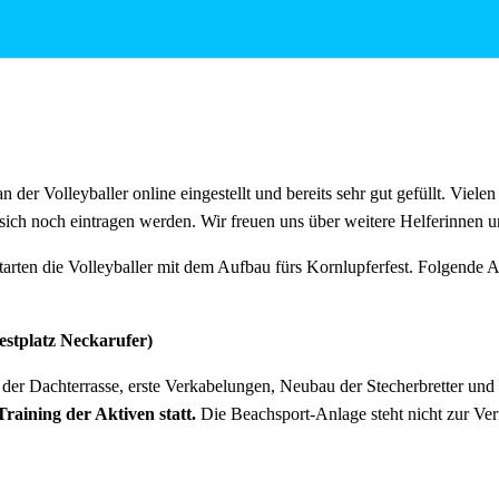
tagen wie immer reichlich für alle Helfer vorhanden!
an der Volleyballer online eingestellt und bereits sehr gut gefüllt. Viele
sich noch eintragen werden. Wir freuen uns über weitere Helferinnen u
arten die Volleyballer mit dem Aufbau fürs Kornlupferfest. Folgende A
Festplatz Neckarufer)
er Dachterrasse, erste Verkabelungen, Neubau der Stecherbretter und
Training der Aktiven statt.
Die Beachsport-Anlage steht nicht zur Ve