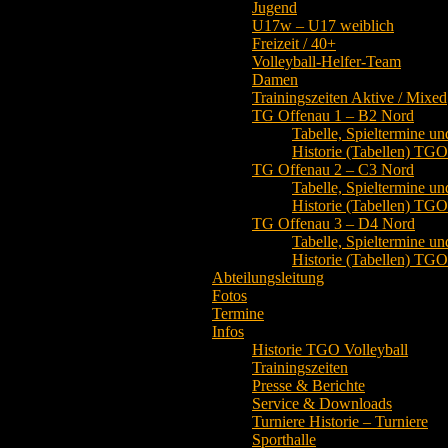
Jugend
U17w – U17 weiblich
Freizeit / 40+
Volleyball-Helfer-Team
Damen
Trainingszeiten Aktive / Mixed
TG Offenau 1 – B2 Nord
Tabelle, Spieltermine un
Historie (Tabellen) TG
TG Offenau 2 – C3 Nord
Tabelle, Spieltermine un
Historie (Tabellen) TG
TG Offenau 3 – D4 Nord
Tabelle, Spieltermine un
Historie (Tabellen) TG
Abteilungsleitung
Fotos
Termine
Infos
Historie TGO Volleyball
Trainingszeiten
Presse & Berichte
Service & Downloads
Turniere Historie – Turniere
Sporthalle