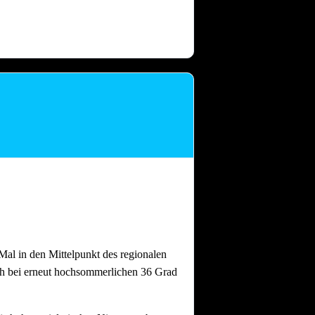
 dass nach intensiven Festtagen mit
and gebrauchen.
Auch nach einem
al in den Mittelpunkt des regionalen
ch bei erneut hochsommerlichen 36 Grad