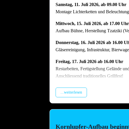
Samstag, 11. Juli 2026, ab 09.00 Uhr
Montage Lichterketten und Beleuchtungst
Mittwoch, 15. Juli 2026, ab 17.00 Uhr
Aufbau Bühne, Herstellung Tzatziki (V
Donnerstag, 16. Juli 2026 ab 16.00 U
Gläserreinigung, Infrastruktur, Bierwa
Freitag, 17. Juli 2026 ab 16.00 Uhr
Restarbeiten, Fertigstellung Gelände un
Anschliessend traditionelles Grillfest!
Samstag, 18. Juli 2026 ab 09.00 Uhr
...weiterlesen
Dekoration Festplatz, Preisaushang, Her
Dienstag, 21. Juli 2026 ab 09.00 Uhr
Abbau !! Vor dem Fest ist bereits auch n
vielen Helferinnen und Helfern der Abb
Kornlupfer-Aufbau beginn
Arbeitstag am Arbeitsplatz bitte zu