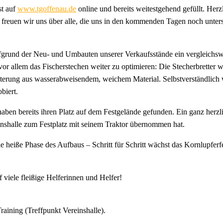
st auf
www.tgoffenau.de
online und bereits weitestgehend gefüllt. Herz
 freuen wir uns über alle, die uns in den kommenden Tagen noch unters
rund der Neu- und Umbauten unserer Verkaufsstände ein vergleichswei
r allem das Fischerstechen weiter zu optimieren: Die Stecherbretter w
terung aus wasserabweisendem, weichem Material. Selbstverständlich w
biert.
ben bereits ihren Platz auf dem Festgelände gefunden. Ein ganz herz
inshalle zum Festplatz mit seinem Traktor übernommen hat.
eiße Phase des Aufbaus – Schritt für Schritt wächst das Kornlupferfe
f viele fleißige Helferinnen und Helfer!
raining (Treffpunkt Vereinshalle).