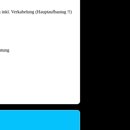
 inkl. Verkabelung (Hauptaufbautag !!)
htung
 dass nach intensiven Festtagen mit
and gebrauchen.
Auch nach einem