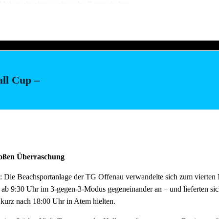
d Inbetriebnahme technische Gerätschaften
stellung Salate (Vereinsküche Saline)
all Cup –
ach dem Fest und auch der Abbau muss organisiert sein. Bitte helft mit,
au schnell und zügig voranschreitet. Hier können wir jede helfende H
m Feierabend ans Neckarufer kommen!!
tagen wie immer reichlich für alle Helfer vorhanden!
großen Überraschung
: Die Beachsportanlage der TG Offenau verwandelte sich zum vierten M
 ab 9:30 Uhr im 3-gegen-3-Modus gegeneinander an – und lieferten si
 kurz nach 18:00 Uhr in Atem hielten.