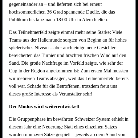
gegeneinander an – und lieferten sich bei erneut
Dekoration Festplatz, Preisaushang, Herstellung Salate
hochsommerlichen 36 Grad spannende Duelle, die das
(Vereinsküche Saline)
Publikum bis kurz nach 18:00 Uhr in Atem hielten.
Dienstag, 21. Juli 2026 ab 09.00 Uhr
Das Teilnehmerfeld zeigte einmal mehr seine Stärke: Viele
Teams aus der Hallenrunde sorgten von Beginn an für hohes
Abbau !! Vor dem Fest ist bereits auch nach dem Fest und
spielerisches Niveau – aber auch einige neue Gesichter
auch der Abbau muss organisiert sein. Bitte helft mit, dass
bereicherten das Turnier und brachten frischen Wind auf den
nach intensiven Festtagen mit vielen Helferinnen und Helfern
Sand. Die große Nachfrage im Vorfeld zeigte, wie sehr der
der Abbau schnell und zügig voranschreitet. Hier können wir
Cup in der Region angekommen ist: Zum ersten Mal mussten
jede helfende Hand gebrauchen.
Auch nach einem
wir mehreren Teams absagen, weil das Teilnehmerfeld bereits
Arbeitstag am Arbeitsplatz bitte zum Feierabend ans
voll war. Schade für die Betroffenen, trotzdem freut uns
Neckarufer kommen!!
dieses große Interesse als Veranstalter sehr!
Essen und Trinken während allen Aufbautagen wie immer
Der Modus wird weiterentwickelt
reichlich für alle Helfer vorhanden!
Die Gruppenphase im bewährten Schweizer System erhielt in
diesem Jahr eine Neuerung: Statt eines einzelnen Satzes
wurden nun zwei Sätze gespielt – jeweils ab dem Stand von