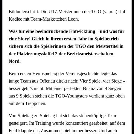
Mit starkem Teamgeist und beeindruckendem Volleyball
Bildunterschrift: Die U17-Meisterinnen der TGO (v.l.n.r.): Julie 
kämpften sie sich bis ins Finale und belegten am Ende einen
Kadlec mit Team-Maskottchen Leon.
hervorragenden zweiten Platz. Eine echte Freude für den
gesamten Verein! Dabei konnten sie im Halbfinale das
Was für eine beeindruckende Entwicklung – und was für
vereinsinterne Duell gegen das Team „SpätMelder“, das die
eine Story! Gleich in ihrem ersten Jahr im Spielbetrieb
Gruppenphase nach Tiebreak auf Rang 1 beendete, für sich
sichern sich die Spielerinnen der TGO den Meistertitel in
entscheiden.
der Platzierungsstaffel 2 der Bezirksmeisterschaften
Nord.
Die Seegurken holen den Wanderpokal
Beim ersten Heimspieltag der Vereinsgeschichte legte das
Turniersieger wurde das Team „Die Seegurken“ vom TSV
junge Team aus Offenau direkt nach: Vier Spiele, vier Siege –
Untergruppenbach – und das hochverdient: Die Seegurken
besser geht’s nicht! Mit einer perfekten Bilanz von 9 Siegen
ließen im gesamten Turnierverlauf kaum Schwächen
aus 9 Spielen stehen die TGO-Youngsters verdient ganz oben
erkennen und mussten in der gesamten Gruppenphase und
auf dem Treppchen.
den K.o.-Runden nur einen einzigen Satz abgeben – gegen
das spätere Drittplatzierte Team „SpätMelder“. Ein starkes
Von Spieltag zu Spieltag hat sich das siebenköpfige Team
Zeichen der Dominanz des Teams, das auch im Finale
gesteigert. Im Training wurde konzentriert gearbeitet, auf dem
(21:18) stets die Kontrolle behielt. Herzlichen Glückwunsch!
Feld klappte das Zusammenspiel immer besser. Und auch