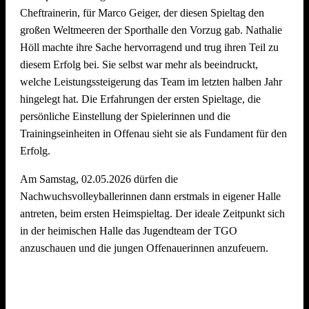
Cheftrainerin, für Marco Geiger, der diesen Spieltag den
großen Weltmeeren der Sporthalle den Vorzug gab. Nathalie
Wir freuen uns schon jetzt auf den
5. Offenauer
Höll machte ihre Sache hervorragend und trug ihren Teil zu
Beachvolleyball Cup Ende Juni 2027
– und hoffen, euch
diesem Erfolg bei. Sie selbst war mehr als beeindruckt,
alle (wieder) auf dem Sand begrüßen zu dürfen!
welche Leistungssteigerung das Team im letzten halben Jahr
hingelegt hat. Die Erfahrungen der ersten Spieltage, die
persönliche Einstellung der Spielerinnen und die
Trainingseinheiten in Offenau sieht sie als Fundament für den
Erfolg.
Am Samstag, 02.05.2026 dürfen die
Nachwuchsvolleyballerinnen dann erstmals in eigener Halle
antreten, beim ersten Heimspieltag. Der ideale Zeitpunkt sich
in der heimischen Halle das Jugendteam der TGO
anzuschauen und die jungen Offenauerinnen anzufeuern.