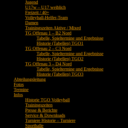
Jugend
U17w – U17 weiblich
Freizeit / 40+
Volleyball-Helfer-Team
Damen
Trainingszeiten Aktive / Mixed
TG Offenau 1 – B2 Nord
Tabelle, Spieltermine und Ergebnisse
Historie (Tabellen) TGO1
TG Offenau 2 – C3 Nord
Tabelle, Spieltermine und Ergebnisse
Historie (Tabellen) TGO2
TG Offenau 3 – D4 Nord
Tabelle, Spieltermine und Ergebnisse
Historie (Tabellen) TGO3
Abteilungsleitung
Fotos
Termine
Infos
Historie TGO Volleyball
Trainingszeiten
Presse & Berichte
Service & Downloads
Turniere Historie – Turniere
Sporthalle