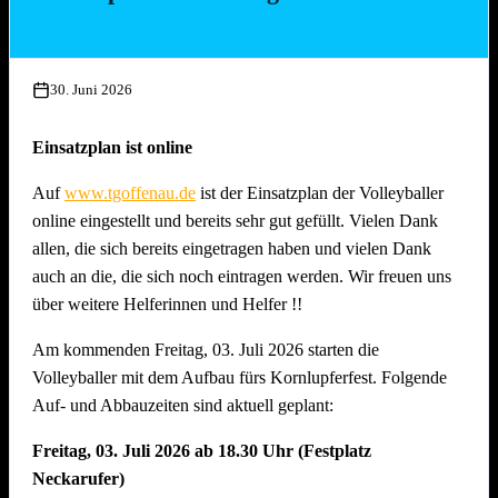
Mittwoch, 15. Juli 2026, ab 17.00 Uhr
Aufbau Bühne, Herstellung Tzatziki (Vereinsküche Saline)
30. Juni 2026
Donnerstag, 16. Juli 2026 ab 16.00 Uhr
Gläserreinigung, Infrastruktur, Bierwagen, Aufstellung
Einsatzplan ist online
Garnituren, Aufbau Spülmaschine und Montage
Auf
www.tgoffenau.de
ist der Einsatzplan der Volleyballer
Beleuchtung
online eingestellt und bereits sehr gut gefüllt. Vielen Dank
Freitag, 17. Juli 2026 ab 16.00 Uhr
allen, die sich bereits eingetragen haben und vielen Dank
Restarbeiten, Fertigstellung Gelände und Inbetriebnahme
auch an die, die sich noch eintragen werden. Wir freuen uns
technische Gerätschaften
über weitere Helferinnen und Helfer !!
Anschliessend traditionelles Grillfest!
Am kommenden Freitag, 03. Juli 2026 starten die
Samstag, 18. Juli 2026 ab 09.00 Uhr
Volleyballer mit dem Aufbau fürs Kornlupferfest. Folgende
Dekoration Festplatz, Preisaushang, Herstellung Salate
Auf- und Abbauzeiten sind aktuell geplant:
(Vereinsküche Saline)
Freitag, 03. Juli 2026 ab 18.30 Uhr (Festplatz
Dienstag, 21. Juli 2026 ab 09.00 Uhr
Neckarufer)
Abbau !! Vor dem Fest ist bereits auch nach dem Fest und