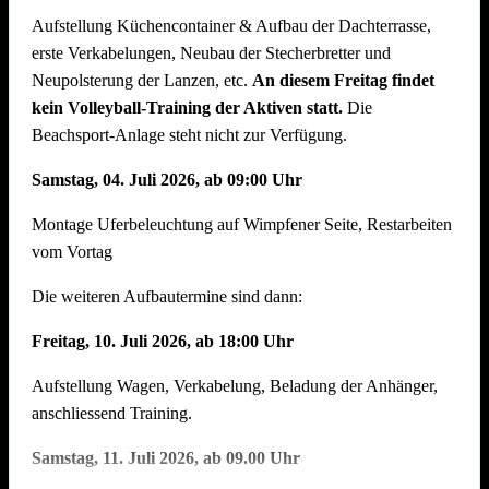
Aufstellung Küchencontainer & Aufbau der Dachterrasse,
auch der Abbau muss organisiert sein. Bitte helft mit, dass
erste Verkabelungen, Neubau der Stecherbretter und
nach intensiven Festtagen mit vielen Helferinnen und Helfern
Neupolsterung der Lanzen, etc.
An diesem Freitag findet
der Abbau schnell und zügig voranschreitet. Hier können wir
kein Volleyball-Training der Aktiven statt.
Die
jede helfende Hand gebrauchen.
Auch nach einem
Beachsport-Anlage steht nicht zur Verfügung.
Arbeitstag am Arbeitsplatz bitte zum Feierabend ans
Neckarufer kommen !!
Samstag, 04. Juli 2026, ab 09:00 Uhr
Essen und Trinken während allen Aufbautagen wie immer
Montage Uferbeleuchtung auf Wimpfener Seite, Restarbeiten
reichlich für alle Helfer vorhanden!
vom Vortag
Die weiteren Aufbautermine sind dann:
Freitag, 10. Juli 2026, ab 18:00 Uhr
Aufstellung Wagen, Verkabelung, Beladung der Anhänger,
anschliessend Training.
Samstag, 11. Juli 2026, ab 09.00 Uhr