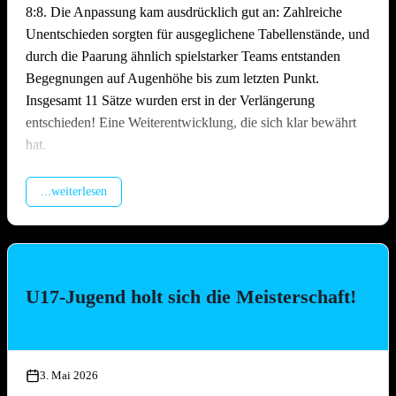
8:8. Die Anpassung kam ausdrücklich gut an: Zahlreiche
Unentschieden sorgten für ausgeglichene Tabellenstände, und
durch die Paarung ähnlich spielstarker Teams entstanden
Begegnungen auf Augenhöhe bis zum letzten Punkt.
Insgesamt 11 Sätze wurden erst in der Verlängerung
entschieden! Eine Weiterentwicklung, die sich klar bewährt
hat.
Packende Spiele quer durchs Feld
...weiterlesen
Über den gesamten Tag hinweg lieferten sich die Teams
hochklassige und hart umkämpfte Matches. Ob erfahrene
Ligateams oder Neulinge auf dem Sand – auf dem Platz ließ
niemand locker. Es wurde spektakulär gebaggert, gepritscht
U17-Jugend holt sich die Meisterschaft!
und geschmettert, die Zuschauer kamen bei den engen Partien
voll auf ihre Kosten. Besonders die Leistung des
Nachwuchsteams „Nathi & die 3 Muskeltiere“ –
zusammengesetzt aus Jugendspielerinnen und -spielern aller
3. Mai 2026
drei TGO-Mannschaften – war die Überraschung des Tages: