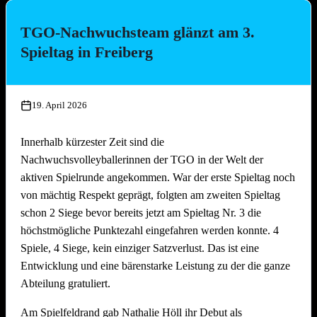
bäcker!
TGO-Nachwuchsteam glänzt am 3.
Die Platzierungen im Überblick:
Spieltag in Freiberg
Platz
Team
1.
Die Seegurken
19. April 2026
2.
Nathi & die 3 Muskeltiere
3.
SpätMelder
Innerhalb kürzester Zeit sind die
4.
3 Raketen
Nachwuchsvolleyballerinnen der TGO in der Welt der
5.
Die drei Muscheltiere
aktiven Spielrunde angekommen. War der erste Spieltag noch
6.
Die Aperolis
von mächtig Respekt geprägt, folgten am zweiten Spieltag
7.
Strandkinder
schon 2 Siege bevor bereits jetzt am Spieltag Nr. 3 die
8.
Die Gartenzwerge
höchstmögliche Punktezahl eingefahren werden konnte. 4
9.
Auf die Mütze
Spiele, 4 Siege, kein einziger Satzverlust. Das ist eine
Entwicklung und eine bärenstarke Leistung zu der die ganze
10.
Knaller
Abteilung gratuliert.
11.
Die Heilige Dreifaltigkeit
12.
Die vierte Gewalt
Am Spielfeldrand gab Nathalie Höll ihr Debut als