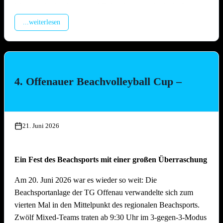
Montage Lichterketten und Beleuchtungstechnik, Aufbau
Spülzelt, Verkabelung Wagen
...weiterlesen
Mittwoch, 15. Juli 2026, ab 17.00 Uhr
Aufbau Bühne, Aufbau Grill-Pavillon, Herstellung Tzatziki
(Vereinsküche Saline)
4. Offenauer Beachvolleyball Cup –
Donnerstag, 16. Juli 2026 ab 16.00 Uhr
Gläserreinigung, Infrastruktur, Bierwagen, Aufstellung
Garnituren, Aufbau Zelt
21. Juni 2026
Freitag, 17. Juli 2026 ab 16.00 Uhr
Ein Fest des Beachsports mit einer großen Überraschung
Restarbeiten, Fertigstellung Gelände und Inbetriebnahme
technische Gerätschaften
Am 20. Juni 2026 war es wieder so weit: Die
Beachsportanlage der TG Offenau verwandelte sich zum
Anschliessend traditionelles Grillfest!
vierten Mal in den Mittelpunkt des regionalen Beachsports.
Zwölf Mixed-Teams traten ab 9:30 Uhr im 3-gegen-3-Modus
Samstag, 18. Juli 2026 ab 09.00 Uhr