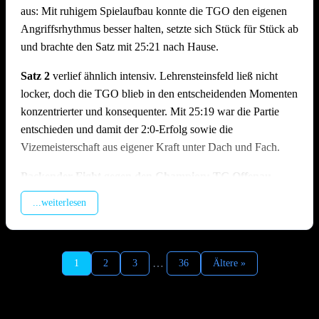
aus: Mit ruhigem Spielaufbau konnte die TGO den eigenen
Angriffsrhythmus besser halten, setzte sich Stück für Stück ab
und brachte den Satz mit 25:21 nach Hause.
Satz 2
verlief ähnlich intensiv. Lehrensteinsfeld ließ nicht
locker, doch die TGO blieb in den entscheidenden Momenten
konzentrierter und konsequenter. Mit 25:19 war die Partie
entschieden und damit der 2:0-Erfolg sowie die
Vizemeisterschaft aus eigener Kraft unter Dach und Fach.
Packender Fight gegen den Champion: TG Offenau –
TSV Ilshofen | 1:2 (19:25, 25:23, 18:25)
...weiterlesen
Im zweiten Spiel des Tages traf man auf den Meister aus
Ilshofen, der trotz feststehendem Titel hochmotiviert antrat. In
Satz 1 geriet die TGO früh in Rückstand, da der enorme
…
1
2
3
36
Ältere »
Aufschlagsdruck der Gäste den Spielaufbau erschwerte und
der Hauptangreifer der Ilshofener vom Offenauer Block
kaum zu stoppen war. Die TGO kämpfte sich zurück in den