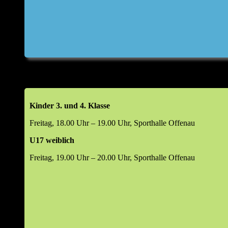
Top 6: Wahlen (m/w/d)
Abteilungsleiter
Jugendleiter
Leiter Beachsport
Leiter Damensport
Leiter Freizeitsport
Leiter Mannschaftssport
Kinder 3. und 4. Klasse
Kassenprüfer
Manager Digital & Social Media
Freitag, 18.00 Uhr – 19.00 Uhr, Sporthalle Offenau
Leiter Volleyball-Helferteam (VHT)
U17 weiblich
Top 7: 48. Kornlupferfest 18. – 20. Juli 2026
Freitag, 19.00 Uhr – 20.00 Uhr, Sporthalle Offenau
Rückblick 2025
Ausblick 2026
Top 8: Beachsportanlage