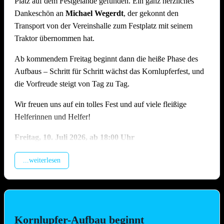
Platz auf dem Festgelände gefunden. Ein ganz herzliches
Dankeschön an
Michael Wegerdt
, der gekonnt den
Transport von der Vereinshalle zum Festplatz mit seinem
Traktor übernommen hat.
Ab kommendem Freitag beginnt dann die heiße Phase des
Aufbaus – Schritt für Schritt wächst das Kornlupferfest, und
die Vorfreude steigt von Tag zu Tag.
Wir freuen uns auf ein tolles Fest und auf viele fleißige
Helferinnen und Helfer!
Freitag, 10.
Juli 2026, ab 18:00 Uhr
Beladung der Anhänger, anschliessend Training (Treffpunkt
...weiterlesen
Vereinshalle).
Samstag, 11. Juli 2026, ab 09.00 Uhr
Montage Lichterketten und Beleuchtungstechnik, Aufbau
Spülzelt, Grillhütte, Zelt, Aufstellung Cocktail-Wagen inkl.
Kornlupfer-Aufbau beginnt
Verkabelung (Hauptaufbautag !!)