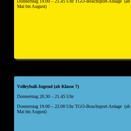
Donnerstag 19.00 – 21.45 Uhr TGO-Beachsport-Anlage (ab
Offenau a. N.
Mai bis August)
Folgende Tagesordnung für die Hauptversammlung
wurde festgelegt:
Top 1: Begrüßung durch den Abteilungsleiter
Top 2: kurze Berichte Kids I und II, weibliche Jugend
U17,40+/Freizeit, Aktive, BSA
Bericht Kasse
Entwicklung Finanzen im Jahr 2025
Volleyball-Jugend (ab Klasse 7)
Top 2a: Bericht Kassenprüfer & Entlastung Kassier
Donnerstag 20.30 – 21.45 Uhr
Top 3: Haushaltsplan 2026
Donnerstag 19.00 – 22.00 Uhr TGO-Beachsport-Anlage (ab
Mai bis August)
Top 4: Aussprache zu den Berichten
Top 5: Entlastung Vorstand