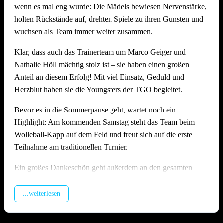
wenn es mal eng wurde: Die Mädels bewiesen Nervenstärke,
Stimmung, Anlage und Bewirtung auf hohem Niveau
holten Rückstände auf, drehten Spiele zu ihren Gunsten und
Wie schon in den Vorjahren zeigte die Offenauer
wuchsen als Team immer weiter zusammen.
Beachanlage bei 36 Grad einmal mehr ihre Stärken: Die
Klar, dass auch das Trainerteam um Marco Geiger und
Möglichkeit die Felder zu bewässern, die Dusche direkt am
Nathalie Höll mächtig stolz ist – sie haben einen großen
Feld und genügend schattige Plätze sorgten dafür, dass alle
Anteil an diesem Erfolg! Mit viel Einsatz, Geduld und
trotz der Hitze gut durch den langen Tag kamen. Die
Herzblut haben sie die Youngsters der TGO begleitet.
Bewirtung am Grillstand fand wieder großen Anklang und
wurde von vielen Seiten ausdrücklich gelobt. Ein besonderes
Bevor es in die Sommerpause geht, wartet noch ein
Dankeschön gilt hier unserem Abteilungsleiter
Matthias
Highlight: Am kommenden Samstag steht das Team beim
Höll
, der die Bewirtung am Grill mit großem Einsatz
Wolleball-Kapp auf dem Feld und freut sich auf die erste
organisiert und durchgeführt hat – ohne ihn wäre das leibliche
Teilnahme am traditionellen Turnier.
Wohl an diesem Tag nicht in solch guten Händen gewesen!
Ein großes Dankeschön geht außerdem an den gesamten
Ein riesiges Dankeschön geht an alle Teams, die mit Fairness
U17-Staff rund um Jasmin Kiffner, Christian Schröer, Joel
und Spielfreude dabei waren. Und natürlich an alle
Schröer, Aldi Fiolka und Jonathan Höll, die vor dem
...weiterlesen
Helferinnen und Helfer, ohne die ein Turnier in dieser Form
Heimspieltag alle Hände voll zu tun hatten. Und natürlich
schlicht nicht möglich wäre.
auch ein dickes Danke an alle Kuchenbäckerinnen und -