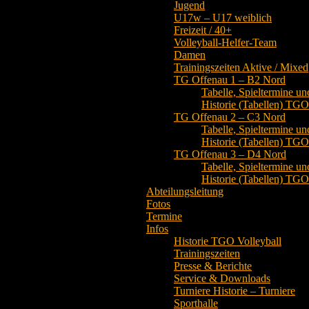
Jugend
U17w – U17 weiblich
Freizeit / 40+
Volleyball-Helfer-Team
Damen
Trainingszeiten Aktive / Mixed
TG Offenau 1 – B2 Nord
Tabelle, Spieltermine un
Historie (Tabellen) TG
TG Offenau 2 – C3 Nord
Tabelle, Spieltermine un
Historie (Tabellen) TG
TG Offenau 3 – D4 Nord
Tabelle, Spieltermine un
Historie (Tabellen) TG
Abteilungsleitung
Fotos
Termine
Infos
Historie TGO Volleyball
Trainingszeiten
Presse & Berichte
Service & Downloads
Turniere Historie – Turniere
Sporthalle