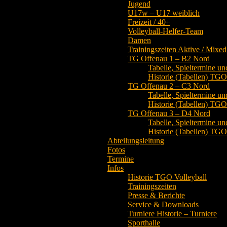
Jugend
U17w – U17 weiblich
Freizeit / 40+
Volleyball-Helfer-Team
Damen
Trainingszeiten Aktive / Mixed
TG Offenau 1 – B2 Nord
Tabelle, Spieltermine un
Historie (Tabellen) TG
TG Offenau 2 – C3 Nord
Tabelle, Spieltermine un
Historie (Tabellen) TG
TG Offenau 3 – D4 Nord
Tabelle, Spieltermine un
Historie (Tabellen) TG
Abteilungsleitung
Fotos
Termine
Infos
Historie TGO Volleyball
Trainingszeiten
Presse & Berichte
Service & Downloads
Turniere Historie – Turniere
Sporthalle