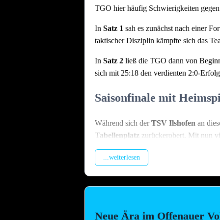
TGO hier häufig Schwierigkeiten gegen 
In
Satz 1
sah es zunächst nach einer For
taktischer Disziplin kämpfte sich das T
In
Satz 2
ließ die TGO dann von Beginn 
sich mit 25:18 den verdienten 2:0-Erfolg
Saisonfinale mit Heimsp
Während sich der
TSV Ilshofen
an dies
Tabellenplatz
zurückerobert. Mit nun vi
Der letzte Spieltag verspricht aber no
...weiterlesen
frischgebackenen Meister aus Ilshofen a
Doch auch bei den anderen Mannschaften
TGO2:
Tritt am
21. März
fast ze
Neue Ära im Offenauer Voll