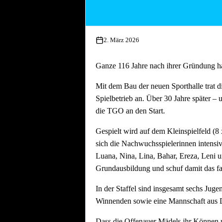
Chance, sich mit einem starken A
TGO3:
Am
Samstag, den 14. M
klar: Den
3. Platz
erobern und di
2. März 2026
Das sportliche Highlight:
Ganze 116 Jahre nach ihrer Gründung ha
Bevor die Liga-Entscheidungen fallen, s
Mit dem Bau der neuen Sporthalle trat 
am
Freitag, den 13.03. um 20:30 Uhr
,
Spielbetrieb an. Über 30 Jahre später 
Die Gäste sind ein absolutes Top-Team 
die TGO an den Start.
amtierender Pokalsieger. Die TGO1 geht a
Gespielt wird auf dem Kleinspielfeld (8
abzuverlangen.
sich die Nachwuchsspielerinnen intensiv a
Kommt vorbei und unterstützt unsere T
Luana, Nina, Lina, Bahar, Ereza, Leni un
Grundausbildung und schuf damit das fa
In der Staffel sind insgesamt sechs Ju
Winnenden sowie eine Mannschaft aus D
Dass die Offenauer Mädels ihr Können un