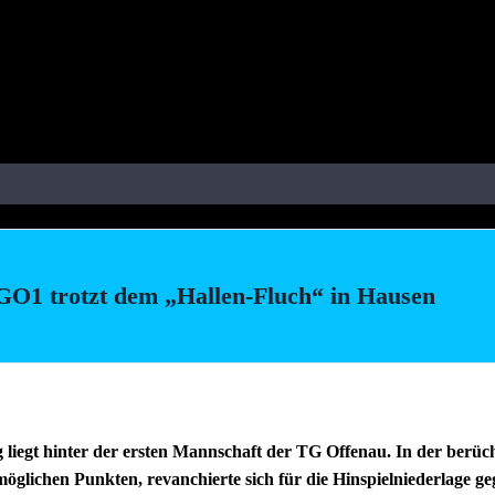
GO1 trotzt dem „Hallen-Fluch“ in Hausen
g liegt hinter der ersten Mannschaft der TG Offenau. In der berü
möglichen Punkten, revanchierte sich für die Hinspielniederlage ge