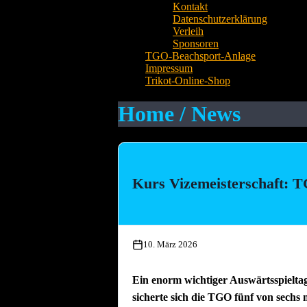
Kontakt
Datenschutzerklärung
Verleih
Sponsoren
TGO-Beachsport-Anlage
Impressum
Trikot-Online-Shop
Home / News
Kurs Vizemeisterschaft: T
10. März 2026
Ein enorm wichtiger Auswärtsspielta
sicherte sich die TGO fünf von sechs 