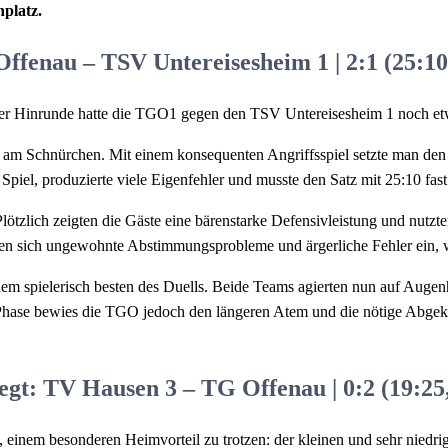
platz.
fenau – TSV Untereisesheim 1 | 2:1 (25:10,
 der Hinrunde hatte die TGO1 gegen den TSV Untereisesheim 1 noch e
ie am Schnürchen. Mit einem konsequenten Angriffsspiel setzte man de
 Spiel, produzierte viele Eigenfehler und musste den Satz mit 25:10 fa
Plötzlich zeigten die Gäste eine bärenstarke Defensivleistung und nutz
n sich ungewohnte Abstimmungsprobleme und ärgerliche Fehler ein, wa
dem spielerisch besten des Duells. Beide Teams agierten nun auf Augen
Phase bewies die TGO jedoch den längeren Atem und die nötige Abgekl
egt: TV Hausen 3 – TG Offenau | 0:2 (19:25,
 einem besonderen Heimvorteil zu trotzen: der kleinen und sehr niedrig