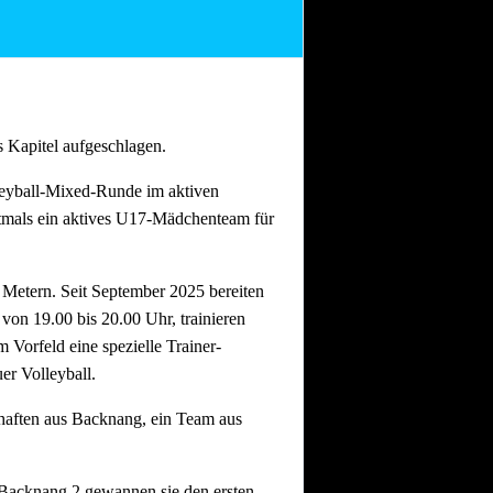
eltag in der D-Klasse. Hier ist das Ziel
 Kapitel aufgeschlagen.
Bezirkspokals
empfängt die TGO1
lleyball-Mixed-Runde im aktiven
stmals ein aktives U17-Mädchenteam für
ize-Württembergischer Meister und
iten in eigener Halle alles
0 Metern. Seit September 2025 bereiten
 von 19.00 bis 20.00 Uhr, trainieren
Heimspielen ist frei.
m Vorfeld eine spezielle Trainer-
er Volleyball.
chaften aus Backnang, ein Team aus
n Backnang 2 gewannen sie den ersten