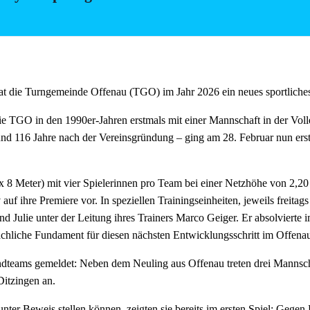
bschluss noch auf den
4. Tabellenplatz
vorzuarbeiten.
ärz (13:30 Uhr)
, bestreitet unser Nachwuchs zuhause seinen letzten Spi
e Saison auf dem Podium beenden!
 Freitag, der 13.!
t die Turngemeinde Offenau (TGO) im Jahr 2026 ein neues sportliches
teht Offenau ein Volleyball-Leckerbissen bevor. Im
Viertelfinale des 
die TGO in den 1990er-Jahren erstmals mit einer Mannschaft in der Vo
 die
SG Weissach im Tal
.
– und 116 Jahre nach der Vereinsgründung – ging am 28. Februar nun er
im Mixed-Volleyball: Achter bei den Süddeutschen Meisterschaften, V
ls klarer Außenseiter in dieses Duell, freut sich aber darauf, dem Favor
 x 8 Meter) mit vier Spielerinnen pro Team bei einer Netzhöhe von 2,2
uf ihre Premiere vor. In speziellen Trainingseinheiten, jeweils freitags
eams in dieser entscheidenden Saisonphase! Der Eintritt zu allen 
d Julie unter der Leitung ihres Trainers Marco Geiger. Er absolvierte i
chliche Fundament für diesen nächsten Entwicklungsschritt im Offenau
gendteams gemeldet: Neben dem Neuling aus Offenau treten drei Manns
itzingen an.
ter Beweis stellen können, zeigten sie bereits im ersten Spiel: Gege