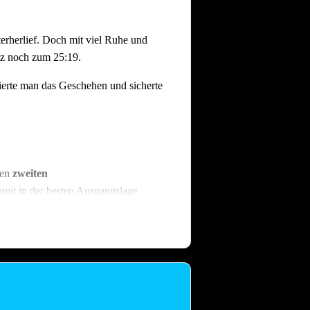
terherlief. Doch mit viel Ruhe und
atz noch zum 25:19.
ierte man das Geschehen und sicherte
den
zweiten
amit in der besten Ausgangslage.
igener Halle sowohl den
eisterschaft.
ttelfeld der C-Klasse hat das Team die