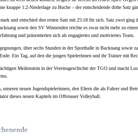
ne knappe 1:2-Niederlage zu Buche – der entscheidende dritte Satz gi
tark und entschied den ersten Satz mit 25:18 für sich. Satz zwei ging 
acknang sowie den SV Winnenden reichte es zwar nicht mehr zu einem
rfahrung und präsentierten sich als engagiertes und motiviertes Team.
gegnungen, über sechs Stunden in der Sporthalle in Backnang sowie z
nde. Ein Tag, auf den die jungen Spielerinnen und ihr Trainer mit Rech
rächtigen Meilenstein in der Vereinsgeschichte der TGO und macht Lust a
eins.
en, unseren neuen Jugendspielerinnen, den Eltern die als Fahrer und Betr
iator dieses neuen Kapitels im Offenauer Volleyball.
chenende