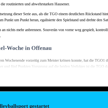
die routinierten und abwehrstarken Hausener.
tsetzung dieser Serie aus, als die TGO einem deutlichen Rückstand hin
eam Punkt um Punkt heran, egalisierte den Spielstand und drehte den S
an nichts mehr anbrennen. Souverän von vorne weg gespielt, kontroll
.
iel-Woche in Offenau
em Wochenende vorzeitig zum Meister krönen konnte, hat die TGO1 
er und fünf Punkten Vorsprung auf die beiden Verfolger ist die TGO d
chmal pure Spannung: Am
21. März
ab 13:30 Uhr empfängt die TGO in e
ls auch den direkten Verfolger Lehrensteinsfeld im Kampf um die Vizem
 ist noch einiges drin:
itgleich auswärts in Friedrichshall an. Nach einer stabilen Saison im Mi
eyballsport gestartet