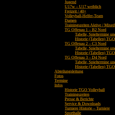
Jugend
U17w – U17 weiblich
Freizeit / 40+
Volleyball-Helfer-Team
Damen
Trainingszeiten Aktive / Mixed
TG Offenau 1 – B2 Nord
Tabelle, Spieltermine un
Historie (Tabellen) TG
TG Offenau 2 – C3 Nord
Tabelle, Spieltermine un
Historie (Tabellen) TG
TG Offenau 3 – D4 Nord
Tabelle, Spieltermine un
Historie (Tabellen) TG
Abteilungsleitung
Fotos
Termine
Infos
Historie TGO Volleyball
Trainingszeiten
Presse & Berichte
Service & Downloads
Turniere Historie – Turniere
Sporthalle