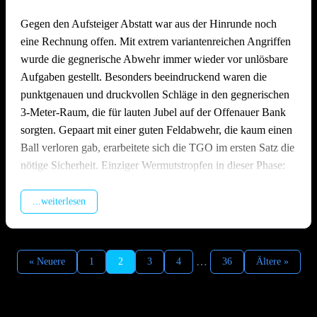
Gegen den Aufsteiger Abstatt war aus der Hinrunde noch
eine Rechnung offen. Mit extrem variantenreichen Angriffen
wurde die gegnerische Abwehr immer wieder vor unlösbare
Aufgaben gestellt. Besonders beeindruckend waren die
punktgenauen und druckvollen Schläge in den gegnerischen
3-Meter-Raum, die für lauten Jubel auf der Offenauer Bank
sorgten. Gepaart mit einer guten Feldabwehr, die kaum einen
Ball verloren gab, erarbeitete sich die TGO im ersten Satz die
nötige Sicherheit. Einziger Wermutstropfen in dieser Phase:
Zu viele einfache Fehler beim eigenen Aufschlag
verhinderten eine noch deutlichere Führung, sodass der Satz
...weiterlesen
mit 25:21 an Offenau ging.
Im zweiten Satz wechselten die Gastgeber durch, um Kräfte
…
« Neuere
1
2
3
4
36
Ältere »
für ihr weiteres Duell im Abstiegskampf zu schonen. Die
TGO ließ sich davon jedoch nicht beirren. Die Mannschaft
hielt die Spannung und den Fokus hoch, setzte sich früh ab