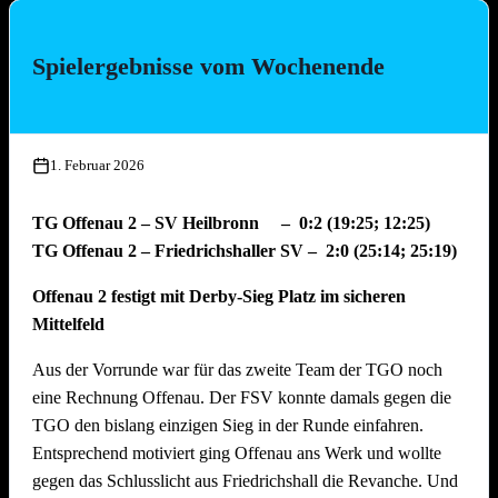
nicht gelingen. Erst die Einwechslung von
Ingo Förch
beim
Stand von 24:16 brachte die Wende – er wurde zum
Spielergebnisse vom Wochenende
„Matchwinner ohne Ballberührung“, da der Punkt direkt nach
seiner Hereinnahme fiel.
Machtdemonstration statt
1. Februar 2026
Festung Offenau hält weiter Stand, klarer Sieg im Pokal.
Zitterpartie: TG Offenau – TSV
TG Offenau 2 – SV Heilbronn – 0:2 (19:25; 12:25)
Untergruppenbach | 2:0 (25:10, 25:8)
TG Offenau 2 – Friedrichshaller SV – 2:0 (25:14; 25:19)
Offenau 2 festigt mit Derby-Sieg Platz im sicheren
Nachdem sich die Gäste in ihrem Quervergleich ein
Mittelfeld
kräftezehrendes 3-Satz-Duell inklusive Verlängerung geliefert
hatten, erwartete die TGO nach dem knappen 2:1 Sieg aus
Aus der Vorrunde war für das zweite Team der TGO noch
der Hinrunde erneut ein hart umkämpftes Match. Doch es
eine Rechnung Offenau. Der FSV konnte damals gegen die
kam anders.
TGO den bislang einzigen Sieg in der Runde einfahren.
Entsprechend motiviert ging Offenau ans Werk und wollte
Sowohl in Satz 1 (25:10) als auch in Satz 2 (25:8) fanden die
gegen das Schlusslicht aus Friedrichshall die Revanche. Und
Gäste zu keinem Zeitpunkt Mittel gegen das druckvolle