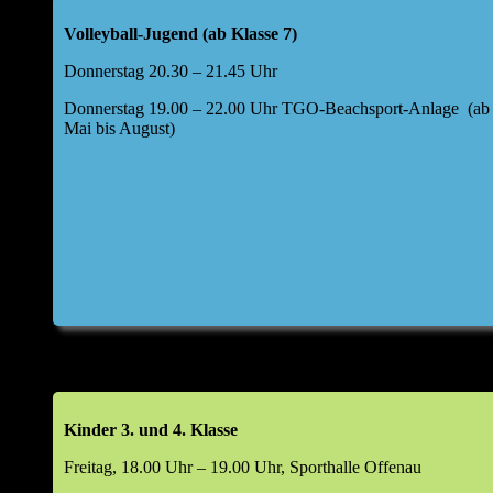
punktgleich mit dem Tabellendritten – eine gute
Volleyball-Jugend (ab Klasse 7)
Ausgangslage für die kommenden Spiele.
Donnerstag 20.30 – 21.45 Uhr
Fazit:
Ein erfolgreiches Wochenende für die TGO-
Donnerstag 19.00 – 22.00 Uhr TGO-Beachsport-Anlage (ab
Volleyballer! Wir bedanken uns bei allen Fans für die
Mai bis August)
großartige Unterstützung an allen Standorten.
Kinder 3. und 4. Klasse
Freitag, 18.00 Uhr – 19.00 Uhr, Sporthalle Offenau