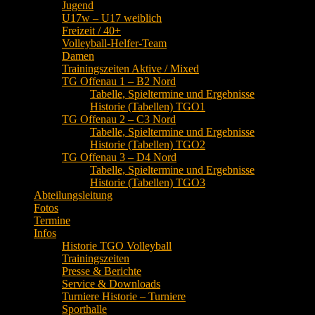
Jugend
U17w – U17 weiblich
Freizeit / 40+
Volleyball-Helfer-Team
Damen
Trainingszeiten Aktive / Mixed
TG Offenau 1 – B2 Nord
Tabelle, Spieltermine und Ergebnisse
Historie (Tabellen) TGO1
TG Offenau 2 – C3 Nord
Tabelle, Spieltermine und Ergebnisse
Historie (Tabellen) TGO2
TG Offenau 3 – D4 Nord
Tabelle, Spieltermine und Ergebnisse
Historie (Tabellen) TGO3
Abteilungsleitung
Fotos
Termine
Infos
Historie TGO Volleyball
Trainingszeiten
Presse & Berichte
Service & Downloads
Turniere Historie – Turniere
Sporthalle