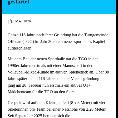
gestartet
Gegen die Gastgeber aus Hausen galt es, einem besonderen
Heimvorteil zu trotzen: der kleinen und sehr niedrigen Halle.
2. März 2026
In der Vergangenheit hatte die TGO hier häufig
Schwierigkeiten gegen die routinierten und abwehrstarken
Ganze 116 Jahre nach ihrer Gründung hat die Turngemeinde
Hausener.
Offenau (TGO) im Jahr 2026 ein neues sportliches Kapitel
aufgeschlagen.
In
Satz 1
sah es zunächst nach einer Fortsetzung dieser Serie
aus, als die TGO einem deutlichen Rückstand hinterherlief.
Mit dem Bau der neuen Sporthalle trat die TGO in den
Doch mit viel Ruhe und taktischer Disziplin kämpfte sich das
1990er-Jahren erstmals mit einer Mannschaft in der
Team Punkt um Punkt heran, egalisierte den Spielstand und
Volleyball-Mixed-Runde im aktiven Spielbetrieb an. Über 30
drehte den Satz noch zum 25:19.
Jahre später – und 116 Jahre nach der Vereinsgründung –
ging am 28. Februar nun erstmals ein aktives U17-
In
Satz 2
ließ die TGO dann von Beginn an nichts mehr
Mädchenteam für die TGO an den Start.
anbrennen. Souverän von vorne weg gespielt, kontrollierte
man das Geschehen und sicherte sich mit 25:18 den
Gespielt wird auf dem Kleinspielfeld (8 x 8 Meter) mit vier
verdienten 2:0-Erfolg.
Spielerinnen pro Team bei einer Netzhöhe von 2,20 Metern.
Seit September 2025 bereiten sich die