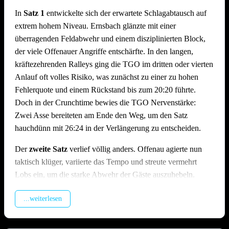
Wahllokal und ist deshalb vom 06. – 08. März für den
In
Satz 1
entwickelte sich der erwartete Schlagabtausch auf
Sportbetrieb gesperrt. Alle Trainingseinheiten von den Kids 1,
extrem hohem Niveau. Ernsbach glänzte mit einer
Kids 2, U17 und Aktive fallen aus. Gute Erholung – nächste
überragenden Feldabwehr und einem disziplinierten Block,
Woche gehts weiter !
der viele Offenauer Angriffe entschärfte. In den langen,
kräftezehrenden Ralleys ging die TGO im dritten oder vierten
jüko
Anlauf oft volles Risiko, was zunächst zu einer zu hohen
Fehlerquote und einem Rückstand bis zum 20:20 führte.
Doch in der Crunchtime bewies die TGO Nervenstärke:
Zwei Asse bereiteten am Ende den Weg, um den Satz
hauchdünn mit 26:24 in der Verlängerung zu entscheiden.
Der
zweite Satz
verlief völlig anders. Offenau agierte nun
taktisch klüger, variierte das Tempo und streute vermehrt
Lobs ein, um die starke Abwehr der Gäste auszuhebeln.
Während Ernsbach noch mit den verpassten Chancen aus
...weiterlesen
Satz 1 zu hadern schien und sich in ihrem Spiel Fehler
einschlichen, rollte die TGO-Offensive. Ein Kuriosum am
Rande: Beim Stand von 24:12 wollte der Matchball einfach