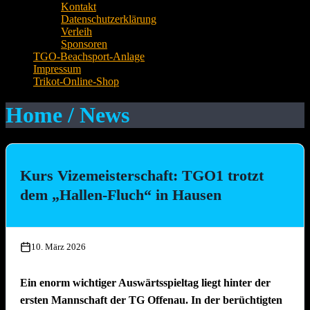
Kontakt
Datenschutzerklärung
Verleih
Sponsoren
TGO-Beachsport-Anlage
Impressum
Trikot-Online-Shop
Home / News
Kurs Vizemeisterschaft: TGO1 trotzt
dem „Hallen-Fluch“ in Hausen
10. März 2026
Ein enorm wichtiger Auswärtsspieltag liegt hinter der
ersten Mannschaft der TG Offenau. In der berüchtigten