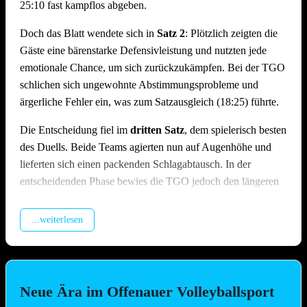
25:10 fast kampflos abgeben.
Doch das Blatt wendete sich in
Satz 2
: Plötzlich zeigten die
Gäste eine bärenstarke Defensivleistung und nutzten jede
emotionale Chance, um sich zurückzukämpfen. Bei der TGO
schlichen sich ungewohnte Abstimmungsprobleme und
ärgerliche Fehler ein, was zum Satzausgleich (18:25) führte.
Die Entscheidung fiel im
dritten Satz
, dem spielerisch besten
des Duells. Beide Teams agierten nun auf Augenhöhe und
lieferten sich einen packenden Schlagabtausch. In der
entscheidenden Phase bewies die TGO jedoch den längeren
Atem und die nötige Abgeklärtheit, um den Tie-Break mit
25:21 nach Hause zu bringen.
...weiterlesen
Den „Hallen-Fluch“ besiegt: TV
Hausen 3 – TG Offenau | 0:2 (19:25,
Neue Ära im Offenauer Volleyballsport
18:25)