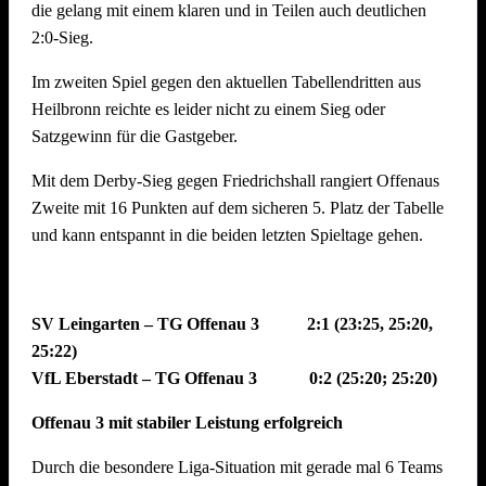
die gelang mit einem klaren und in Teilen auch deutlichen
Offenauer Spiel.
2:0-Sieg.
Grundlage für die Dominanz war der erste Ballkontakt: Egal
Im zweiten Spiel gegen den aktuellen Tabellendritten aus
ob Annahme oder Feldabwehr, nahezu jeder Ball landete
Heilbronn reichte es leider nicht zu einem Sieg oder
perfekt bei den Zuspielerinnen. Diese nutzten die Präzision
Satzgewinn für die Gastgeber.
brillant aus, bewegten den starken Mittelblock der Gäste so
geschickt, dass die Angreifer fast immer in 1-gegen-1-
Mit dem Derby-Sieg gegen Friedrichshall rangiert Offenaus
Situationen oder gar völlig blockfrei zum Abschluss kamen.
Zweite mit 16 Punkten auf dem sicheren 5. Platz der Tabelle
Die TGO-Angreifer entschieden diese Duelle konsequent für
und kann entspannt in die beiden letzten Spieltage gehen.
sich und ließen der gegnerischen Feldabwehr kaum Zeit zu
reagieren. Auf Seiten der TGO schien alles zu funktionieren,
während die Gäste zu oft Probleme beim Spielaufbau des
SV Leingarten – TG Offenau 3 2:1 (23:25, 25:20,
eigenen Angriffs hatten.
25:22)
VfL Eberstadt – TG Offenau 3 0:2 (25:20; 25:20)
Fazit: Vizemeisterschaft im Visier
Offenau 3 mit stabiler Leistung erfolgreich
Mit der maximalen Punkteausbeute klettert die TGO1 auf
Durch die besondere Liga-Situation mit gerade mal 6 Teams
den
2. Tabellenplatz
und hat nun drei Punkte Vorsprung auf