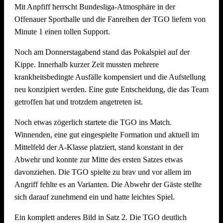
in der Vereinsgeschichte der TGO und macht Lust auf mehr.
Mit Anpfiff herrscht Bundesliga-Atmosphäre in der
Sie ist ein weiterer wichtiger Schritt in die sportliche Zukunft
Die Gäste sind ein absolutes Top-Team im Mixed-Volleyball:
Offenauer Sporthalle und die Fanreihen der TGO liefern von
des Vereins.
Achter bei den Süddeutschen Meisterschaften, Vize-
Minute 1 einen tollen Support.
Württembergischer Meister und amtierender Pokalsieger. Die
Ein herzlicher Dank gilt allen Beteiligten, unseren neuen
TGO1 geht als klarer Außenseiter in dieses Duell, freut sich
Noch am Donnerstagabend stand das Pokalspiel auf der
Jugendspielerinnen, den Eltern die als Fahrer und Betreuer
aber darauf, dem Favoriten in eigener Halle alles
Kippe. Innerhalb kurzer Zeit mussten mehrere
dabei sind – aber allen voran Trainer Marco Geiger als Motor
abzuverlangen.
krankheitsbedingte Ausfälle kompensiert und die Aufstellung
und Initiator dieses neuen Kapitels im Offenauer Volleyball.
neu konzipiert werden. Eine gute Entscheidung, die das Team
Kommt vorbei und unterstützt unsere Teams in dieser
getroffen hat und trotzdem angetreten ist.
Macht weiter so !
entscheidenden Saisonphase! Der Eintritt zu allen
Heimspielen ist frei.
Noch etwas zögerlich startete die TGO ins Match.
Spielergebnisse vom Wochenende
Winnenden, eine gut eingespielte Formation und aktuell im
Mittelfeld der A-Klasse platziert, stand konstant in der
Abwehr und konnte zur Mitte des ersten Satzes etwas
SV Heilbronn 2 – TG Offenau 2 – 0:2 (17:25; 19:25)
davonziehen. Die TGO spielte zu brav und vor allem im
TSV Schwaigern – TG Offenau 2 – 2:1 (25:21; 18:25;
Angriff fehlte es an Varianten. Die Abwehr der Gäste stellte
25:18)
sich darauf zunehmend ein und hatte leichtes Spiel.
4-Punkte-Wochenende für Offenau II
Ein komplett anderes Bild in Satz 2. Die TGO deutlich