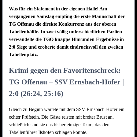
nötige Ballgefühl weiter zu entwickeln. In der laufenden
und gab den auch nicht mehr her.
Was für ein Statement in der eigenen Halle! Am
Saison entscheidet noch der jeweilige Gastgeber über das
vergangenen Samstag empfing die erste Mannschaft der
Fazit: Die TGO bleibt daheim eine Festung, spielt tolles
Spielmodell. In Offenau wird überwiegend mit dem
TG Offenau die direkte Konkurrenz aus der oberen
Volleyball, weiß, dass sie auch nach Rückständen das Spiel
bisherigen Ball trainiert, da der Großteil der verbleibenden
Tabellenhälfte. In zwei völlig unterschiedlichen Partien
noch drehen kann. Innerhalb kurzer Zeit ist eine harmonische
Punktspiele weiterhin damit ausgetragen wird.
verwandelte die TGO knappe Hinrunden-Ergebnisse in
Formation auf dem Feld entstanden, die weiteren
2:0 Siege und eroberte damit eindrucksvoll den zweiten
Auch gegen den aktuellen Tabellenzweiten, den TSV
Pokalspielen und dem Saisonfinale entspannt und gestärkt
Tabellenplatz.
Schwaigern, zeigte die TGO eine starke Leistung. Neben
entgegenblicken kann.
sechs Gegenspielern auf dem Feld stellte erneut der
Krimi gegen den Favoritenschreck:
ungewohnte Spielball eine zusätzliche Herausforderung dar.
Am Ende stand eine knappe 1:2-Niederlage, dennoch durfte
TG Offenau – SSV Ernsbach-Höfer |
sich Offenau über einen weiteren Punkt freuen. Mit insgesamt
2:0 (26:24, 25:16)
vier Zählern aus dem Wochenende festigt die zweite
Mannschaft ihren Platz im sicheren Mittelfeld der Tabelle.
Gleich zu Beginn wartete mit dem SSV Ernsbach-Höfer ein
Kein Training am Freitag, 06.03.2026
echter Prüfstein. Die Gäste reisten mit breiter Brust an,
schließlich sind sie das bisher einzige Team, das den
Die Landtagswahl 2026 hat auch Auswirkungen auf das
Tabellenführer Ilshofen schlagen konnte.
Training der Offenauer Volleyballer. Die Sporthalle wird zum