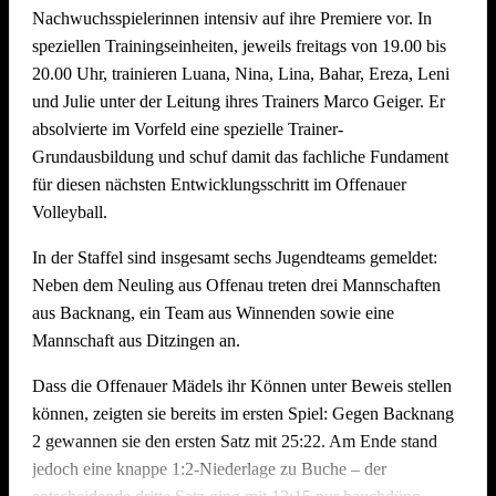
Saisonfinale mit Heimspiel-Woche in
Nachwuchsspielerinnen intensiv auf ihre Premiere vor. In
Offenau
speziellen Trainingseinheiten, jeweils freitags von 19.00 bis
20.00 Uhr, trainieren Luana, Nina, Lina, Bahar, Ereza, Leni
und Julie unter der Leitung ihres Trainers Marco Geiger. Er
Während sich der
TSV Ilshofen
an diesem Wochenende
absolvierte im Vorfeld eine spezielle Trainer-
vorzeitig zum Meister krönen konnte, hat die TGO1
Grundausbildung und schuf damit das fachliche Fundament
den
zweiten Tabellenplatz
zurückerobert. Mit nun vier und
für diesen nächsten Entwicklungsschritt im Offenauer
fünf Punkten Vorsprung auf die beiden Verfolger ist die TGO
Volleyball.
damit in der besten Ausgangslage.
In der Staffel sind insgesamt sechs Jugendteams gemeldet:
Der letzte Spieltag verspricht aber nochmal pure Spannung:
Neben dem Neuling aus Offenau treten drei Mannschaften
Am
21. März
ab 13:30 Uhr empfängt die TGO in eigener
aus Backnang, ein Team aus Winnenden sowie eine
Halle sowohl den frischgebackenen Meister aus Ilshofen als
Mannschaft aus Ditzingen an.
auch den direkten Verfolger Lehrensteinsfeld im Kampf um
die Vizemeisterschaft.
Dass die Offenauer Mädels ihr Können unter Beweis stellen
können, zeigten sie bereits im ersten Spiel: Gegen Backnang
Doch auch bei den anderen Mannschaften ist noch einiges
2 gewannen sie den ersten Satz mit 25:22. Am Ende stand
drin:
jedoch eine knappe 1:2-Niederlage zu Buche – der
TGO2:
Tritt am
21. März
fast zeitgleich auswärts in