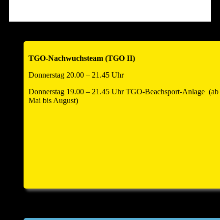
25:22)
Im ersten Spiel des Heimspieltags belohnte sich die TGO3 für
eine konzentrierte Leistung. Besonders in der „Crunchtime“,
den entscheidenden Momenten am Satzende, bewies das
TGO-Nachwuchsteam (TGO II)
Team Nervenstärke und fuhr einen verdienten 2:0-Sieg ein.
Donnerstag 20.00 – 21.45 Uhr
TG Offenau 3 – Sport-Union Neckarsulm 2 |
Donnerstag 19.00 – 21.45 Uhr TGO-Beachsport-Anlage (ab
1:2 (25:23, 11:25, 21:25)
Mai bis August)
Das Highlight war das Duell gegen den bisher
unangefochtenen Tabellenführer aus Neckarsulm. Die TGO3
spielte befreit auf und sicherte sich durch eine kämpferische
Glanzleistung den ersten Satz mit 25:23. Damit war der erste
Punkt gegen den Favoriten bereits sicher! Auch wenn der
Tie-Break nach großem Kampf knapp an Neckarsulm ging,
war der Punktgewinn ein riesiger Erfolg für die Moral.
In der Tabelle belegt die TGO3 nun den
5. Platz
, ist jedoch