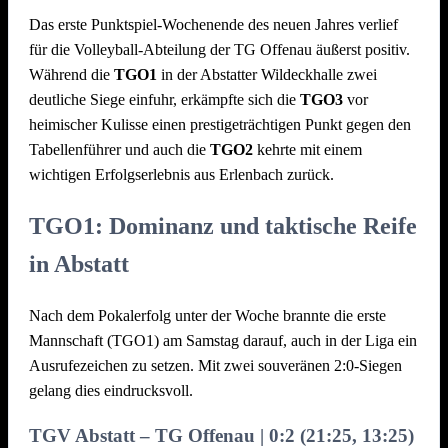
Bereits am kommenden Samstag geht es für die Volleyballer
Das erste Punktspiel-Wochenende des neuen Jahres verlief
der TGO weiter. Offenau 1 empfängt in eigener Halle die
für die Volleyball-Abteilung der TG Offenau äußerst positiv.
Teams des SSV Ernsbach-Höfer und des TSV
Während die
TGO1
in der Abstatter Wildeckhalle zwei
Untergruppenbach. Spielbeginn ist am 07.02.26 um 13.30
deutliche Siege einfuhr, erkämpfte sich die
TGO3
vor
Uhr in der Offenauer Sporthalle. Der Eintritt ist frei.
heimischer Kulisse einen prestigeträchtigen Punkt gegen den
Tabellenführer und auch die
TGO2
kehrte mit einem
Für Offenau 1 geht der Blick in der Tabelle weiter nach oben.
wichtigen Erfolgserlebnis aus Erlenbach zurück.
Als aktuell Tabellendritter kann es mit Siegen aus den Spielen
noch weiter in der Tabelle nach oben gehen. Dem gesamten
TGO1: Dominanz und taktische Reife
Team um Kapitän Max Luka wünschen wir viel Erfolg !
in Abstatt
Nach dem Pokalerfolg unter der Woche brannte die erste
Mannschaft (TGO1) am Samstag darauf, auch in der Liga ein
Ausrufezeichen zu setzen. Mit zwei souveränen 2:0-Siegen
gelang dies eindrucksvoll.
TGV Abstatt – TG Offenau | 0:2 (21:25, 13:25)