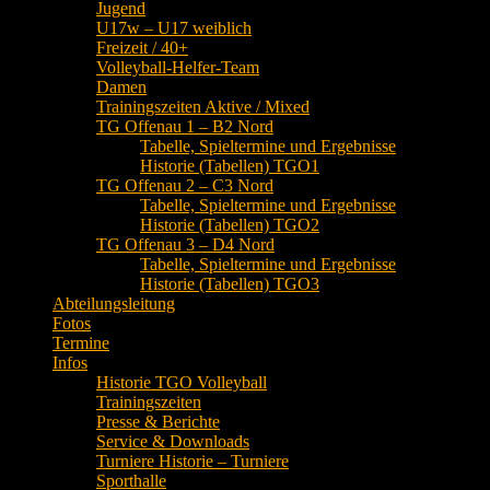
Jugend
U17w – U17 weiblich
Freizeit / 40+
Volleyball-Helfer-Team
Damen
Trainingszeiten Aktive / Mixed
TG Offenau 1 – B2 Nord
Tabelle, Spieltermine und Ergebnisse
Historie (Tabellen) TGO1
TG Offenau 2 – C3 Nord
Tabelle, Spieltermine und Ergebnisse
Historie (Tabellen) TGO2
TG Offenau 3 – D4 Nord
Tabelle, Spieltermine und Ergebnisse
Historie (Tabellen) TGO3
Abteilungsleitung
Fotos
Termine
Infos
Historie TGO Volleyball
Trainingszeiten
Presse & Berichte
Service & Downloads
Turniere Historie – Turniere
Sporthalle