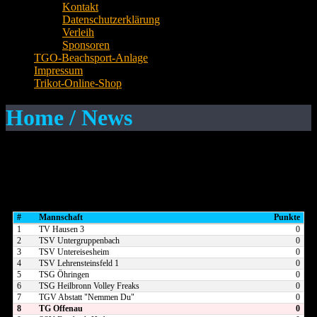
Kontakt
Datenschutzerklärung
Verleih
Sponsoren
TGO-Beachsport-Anlage
Impressum
Trikot-Online-Shop
Home / News
Es wurden keine Beiträge gefunden.
TGO 1
#
Mannschaft
Punkte
1
TV Hausen 3
0
2
TSV Untergruppenbach
0
3
TSV Untereisesheim
0
4
TSV Lehrensteinsfeld 1
0
5
TSG Öhringen
0
6
TSG Heilbronn Volley Freaks
0
7
TGV Abstatt "Nemmen Du"
0
8
TG Offenau
0