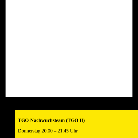
Phönyx – Marken & Design
Poolside Heilbronn
Radio Ton
speedy
Wir verwenden Kasse Speedy – das Kassensystem für Android-Geräte
Südzucker AG – Werk Offenau
Syncore GmbH
TGO-Nachwuchsteam (TGO II)
Donnerstag 20.00 – 21.45 Uhr