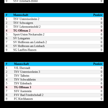
9
SSV Ernsbach-Höfer
0
TGO 2
#
Mannschaft
Punkte
1
TSV Untereisesheim 2
0
2
TSV Schwaigern
0
3
TSV Lehrensteinsfeld 2
0
4
TG Offenau 2
0
5
Sport-Union Neckarsulm 2
0
6
SV Leingarten
0
7
SV Heilbronn am Leinbach 2
0
8
SV Heilbronn am Leinbach
0
9
SG Lauffen-Hausen
0
TGO 3
#
Mannschaft
Punkte
1
VfL Eberstadt
0
2
TSV Untereisesheim 3
0
3
TSV Talheim
0
4
TSV Schwaikheim
0
5
TSV Erlenbach
0
6
TG Offenau 3
0
7
SSV Auenstein
0
8
FSV Bad Friedrichshall 2
0
9
FC Kirchhausen
0