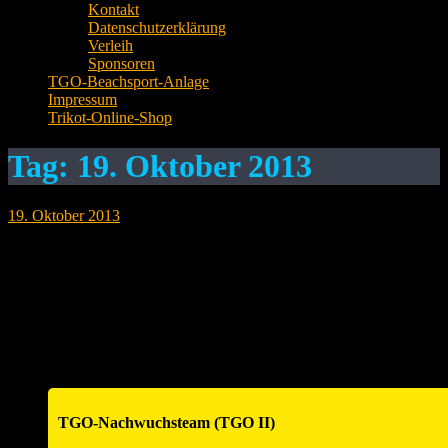
Kontakt
Datenschutzerklärung
Verleih
Sponsoren
TGO-Beachsport-Anlage
Impressum
Trikot-Online-Shop
Tag:
19. Oktober 2013
19. Oktober 2013
Spielergebnis Offenau 1 Spielergebnisse vom Wochenende TG
Offenau 1 – TSV Assamstadt 0:2 TG Offenau 1 – FC
Kirchhausen 0:2 Am Wochenende galt es für TGO 1 beim
ersten Heimspieltag die ersten Punkte der Saison zu gewinnen.
Leider endete auch dieser zweite Spieltag ohne Punktgewinn für die
TGO. Die Vorzeichen…
TGO-Nachwuchsteam (TGO II)