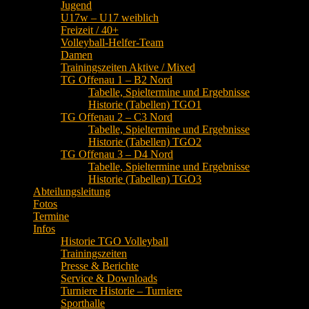
Jugend
U17w – U17 weiblich
Freizeit / 40+
Volleyball-Helfer-Team
Damen
Trainingszeiten Aktive / Mixed
TG Offenau 1 – B2 Nord
Tabelle, Spieltermine und Ergebnisse
Historie (Tabellen) TGO1
TG Offenau 2 – C3 Nord
Tabelle, Spieltermine und Ergebnisse
Historie (Tabellen) TGO2
TG Offenau 3 – D4 Nord
Tabelle, Spieltermine und Ergebnisse
Historie (Tabellen) TGO3
Abteilungsleitung
Fotos
Termine
Infos
Historie TGO Volleyball
Trainingszeiten
Presse & Berichte
Service & Downloads
Turniere Historie – Turniere
Sporthalle