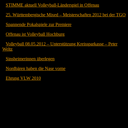
–
STIMME aktuell Volleyball-Länderspiel in Offenau
–
25. Württembergische Mixed – Meisterschaften 2012 bei der TGO
–
Spannende Pokalspiele zur Premiere
–
Offenau ist Volleyball Hochburg
–
Volleyball 08.05.2012 – Unterstützung Kreissparkasse – Peter
Weltz
–
Sinsheimerinnen überlegen
(Quelle: Stimme.de 15.11.2010)
–
Nordbären haben die Nase vorne
(Quelle: Stimme.de 12.05.2010)
–
Ehrung VLW 2010
Untermenü Infos
Historie TGO Volleyball
Trainingszeiten
Presse & Berichte
Service & Downloads