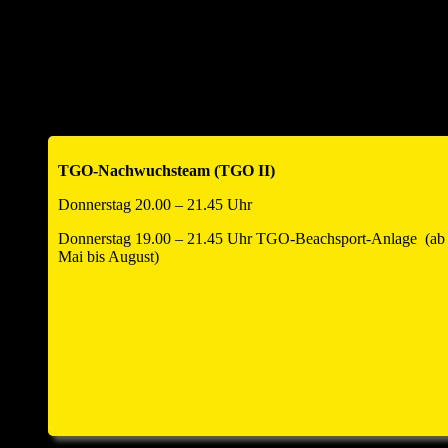
Turniere Historie – Urkunden
Sporthalle
Kontakt
Impressum
Datenschutzerklärung
Verleih
TGO-Nachwuchsteam (TGO II)
Donnerstag 20.00 – 21.45 Uhr
Donnerstag 19.00 – 21.45 Uhr TGO-Beachsport-Anlage (ab
Mai bis August)