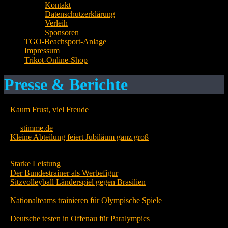
Kontakt
Datenschutzerklärung
Verleih
Sponsoren
TGO-Beachsport-Anlage
Impressum
Trikot-Online-Shop
Presse & Berichte
–
Kaum Frust, viel Freude
(Quelle:
Medienunternehmen Heilbronner Stimme GmbH & Co.
KG
stimme.de
25.05.2016.)
–
Kleine Abteilung feiert Jubiläum ganz groß
(Quelle: Heilbronner
Stimme GmbH & Co. KG 10.04.2015)
–
Starke Leistung
(Quelle: Offenauer Amtsblatt 14.08.2012)
–
Der Bundestrainer als Werbefigur
(Quelle: Stimme.de 13.08.2012)
–
Sitzvolleyball Länderspiel gegen Brasilien
(Quelle: Heilbronner
Stimme 10.08.2012)
–
Nationalteams trainieren für Olympische Spiele
(Quelle:
Lokalanzeiger 10.08.2012)
–
Deutsche testen in Offenau für Paralympics
(Quelle: Stimme.de
09.08.2012)