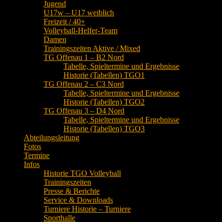
Jugend
U17w – U17 weiblich
Freizeit / 40+
Volleyball-Helfer-Team
Damen
Trainingszeiten Aktive / Mixed
TG Offenau 1 – B2 Nord
Tabelle, Spieltermine und Ergebnisse
Historie (Tabellen) TGO1
TG Offenau 2 – C3 Nord
Tabelle, Spieltermine und Ergebnisse
Historie (Tabellen) TGO2
TG Offenau 3 – D4 Nord
Tabelle, Spieltermine und Ergebnisse
Historie (Tabellen) TGO3
Abteilungsleitung
Fotos
Termine
Infos
Historie TGO Volleyball
Trainingszeiten
Presse & Berichte
Service & Downloads
Turniere Historie – Turniere
Sporthalle