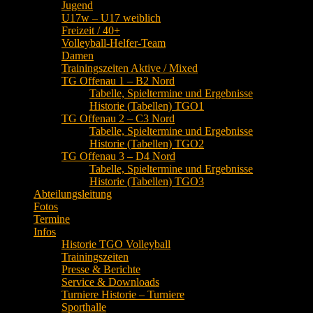
Jugend
U17w – U17 weiblich
Freizeit / 40+
Volleyball-Helfer-Team
Damen
Trainingszeiten Aktive / Mixed
TG Offenau 1 – B2 Nord
Tabelle, Spieltermine und Ergebnisse
Historie (Tabellen) TGO1
TG Offenau 2 – C3 Nord
Tabelle, Spieltermine und Ergebnisse
Historie (Tabellen) TGO2
TG Offenau 3 – D4 Nord
Tabelle, Spieltermine und Ergebnisse
Historie (Tabellen) TGO3
Abteilungsleitung
Fotos
Termine
Infos
Historie TGO Volleyball
Trainingszeiten
Presse & Berichte
Service & Downloads
Turniere Historie – Turniere
Sporthalle