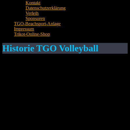
Kontakt
Datenschutzerklärung
Verleih
Sponsoren
TGO-Beachsport-Anlage
Impressum
Trikot-Online-Shop
Historie TGO Volleyball
Bereits in der alten Turnhalle wurde Volleyball gespielt – in den
80er Jahren und noch innerhalb des Ressorts Turnen. Damals waren
es aber hauptsächlich Frauen, die den Volleyballsport in Offenau
betrieben.
Aufschwung erhielten die Offenauer Volleyballer durch den Bau der
neuen Sporthalle – über 40 Volleyballbegeisterte trafen sich zum
wöchentlichen Training.
Der harte Kern der Volleyballer beschloss 1990, innerhalb der TGO
eine eigene Abteilung zu bilden. Bei der Gründung wurde Andreas
Jablonski Abteilungsleiter. Er war der Motor für die anstehende
Gründung und maßgeblich am Aufbau dieser neuen Abteilung und
ihrem heutigen Erfolg beteiligt.