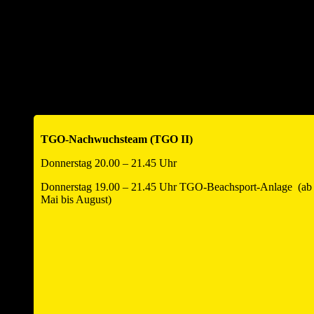
Service & Downloads
Turniere Historie – Urkunden
Sporthalle
Kontakt
Impressum
Datenschutzerklärung
Verleih
TGO-Nachwuchsteam (TGO II)
Donnerstag 20.00 – 21.45 Uhr
Donnerstag 19.00 – 21.45 Uhr TGO-Beachsport-Anlage (ab
Mai bis August)