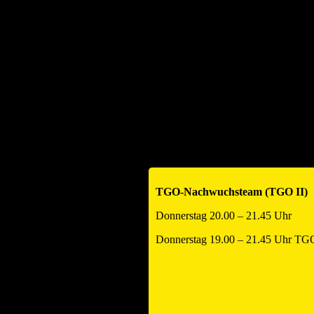
Kids
Jugend
Freizeit / 40+
Volleyball-Helfer-Team
Damen
TG Offenau 1 – B2 Nord
Historie (Tabellen) TGO1
TG Offenau 2 – C3 Nord
Historie (Tabellen) TGO2
TG Offenau 3 – D4 Nord
Historie (Tabellen) TGO3
TGO-Nachwuchsteam (TGO II)
Donnerstag 20.00 – 21.45 Uhr
Donnerstag 19.00 – 21.45 Uhr TGO