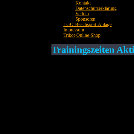
Kontakt
Datenschutzerklärung
Verleih
Sponsoren
TGO-Beachsport-Anlage
Impressum
Trikot-Online-Shop
Trainingszeiten Akt
Aktive / Mixed
Freitag 20.00 – 21.45 Uhr, Sporthalle Offe
TGO-Beachsport-Anlage (Mai – September
Kontaktperson
Matthias Höll, Telefon 07136/971301, email
Untermenü Mannschaften