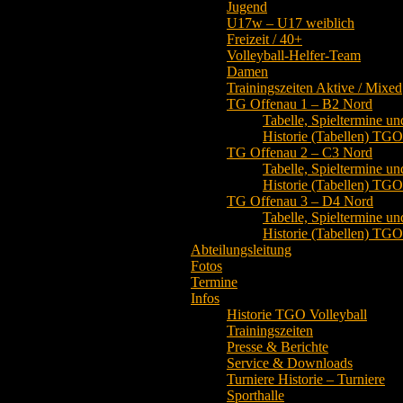
Jugend
U17w – U17 weiblich
Freizeit / 40+
Volleyball-Helfer-Team
Damen
Trainingszeiten Aktive / Mixed
TG Offenau 1 – B2 Nord
Tabelle, Spieltermine un
Historie (Tabellen) TG
TG Offenau 2 – C3 Nord
Tabelle, Spieltermine un
Historie (Tabellen) TG
TG Offenau 3 – D4 Nord
Tabelle, Spieltermine un
Historie (Tabellen) TG
Abteilungsleitung
Fotos
Termine
Infos
Historie TGO Volleyball
Trainingszeiten
Presse & Berichte
Service & Downloads
Turniere Historie – Turniere
Sporthalle