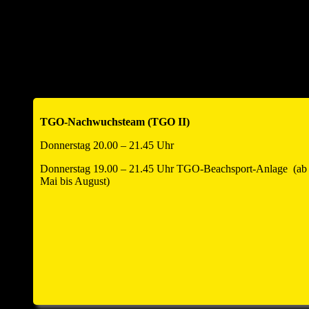
TG Offenau 1 – B2 Nord
Historie (Tabellen) TGO1
TG Offenau 2 – C3 Nord
Historie (Tabellen) TGO2
TG Offenau 3 – D4 Nord
Historie (Tabellen) TGO3
TGO-Nachwuchsteam (TGO II)
Donnerstag 20.00 – 21.45 Uhr
Donnerstag 19.00 – 21.45 Uhr TGO-Beachsport-Anlage (ab
Mai bis August)