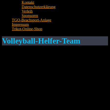
Kontakt
Datenschutzerklärung
Verleih
Sponsoren
TGO-Beachsport-Anlage
Impressum
Trikot-Online-Shop
Volleyball-Helfer-Team
Das Volleyball-Helfer-Team ist das „Team fürs Team“. Du hast
keine Lust auf Sport, bist unsportlich, willst aber trotzdem die
Volleyballer unterstützen und die Gemeinschaft bereichern und
erleben ? Dann bist Du genau hier richtig. Ob Kuchen backen,
Veranstaltungen organisieren, Würstchen grillen, Bier zapfen,
Aufbauen, Turnierleitung unterstützen, Kaffee und Kuchen
verkaufen, Tzatziki herstellen Cocktails mixen, Getränke verkaufen,
hämmern, sägen, schrauben, schweissen, Preislisten gestalten und
erstellen, Dekorieren, eigene Ideen einbringen usw. usw. – hier wird
jede Hand, jedes noch so kleine Talent gebraucht. Eines garantieren
wir Dir: Viel Spaß und ein bestens organisiertes Vorgehen!