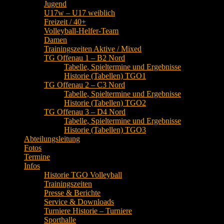
Jugend
U17w – U17 weiblich
Freizeit / 40+
Volleyball-Helfer-Team
Damen
Trainingszeiten Aktive / Mixed
TG Offenau 1 – B2 Nord
Tabelle, Spieltermine und Ergebnisse
Historie (Tabellen) TGO1
TG Offenau 2 – C3 Nord
Tabelle, Spieltermine und Ergebnisse
Historie (Tabellen) TGO2
TG Offenau 3 – D4 Nord
Tabelle, Spieltermine und Ergebnisse
Historie (Tabellen) TGO3
Abteilungsleitung
Fotos
Termine
Infos
Historie TGO Volleyball
Trainingszeiten
Presse & Berichte
Service & Downloads
Turniere Historie – Turniere
Sporthalle