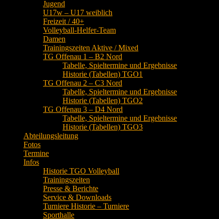
Jugend
U17w – U17 weiblich
Freizeit / 40+
Volleyball-Helfer-Team
Damen
Trainingszeiten Aktive / Mixed
TG Offenau 1 – B2 Nord
Tabelle, Spieltermine und Ergebnisse
Historie (Tabellen) TGO1
TG Offenau 2 – C3 Nord
Tabelle, Spieltermine und Ergebnisse
Historie (Tabellen) TGO2
TG Offenau 3 – D4 Nord
Tabelle, Spieltermine und Ergebnisse
Historie (Tabellen) TGO3
Abteilungsleitung
Fotos
Termine
Infos
Historie TGO Volleyball
Trainingszeiten
Presse & Berichte
Service & Downloads
Turniere Historie – Turniere
Sporthalle