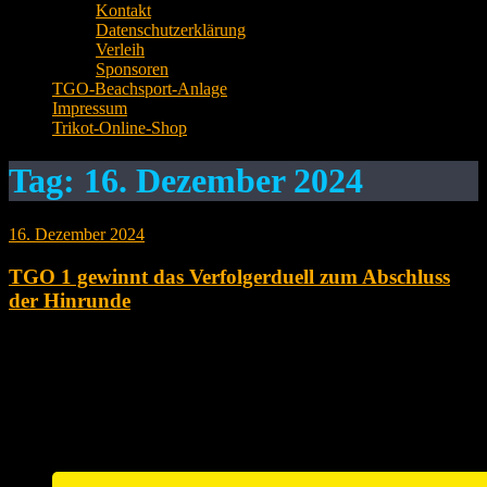
Kontakt
Datenschutzerklärung
Verleih
Sponsoren
TGO-Beachsport-Anlage
Impressum
Trikot-Online-Shop
Tag:
16. Dezember 2024
16. Dezember 2024
TGO 1 gewinnt das Verfolgerduell zum Abschluss
der Hinrunde
TG Offenau 1 - TSV Untergruppenbach - 2:0 (26:24; 25:17)
Jeweils ein Zähler trennte die Plätze 1 bis 3 vor diesem Spieltag. Die
TGO1 traf am Sonntag als Tabellenzweiter auf den Dritten TSV
Untergruppenbach. In der Vorsaison konnten beide Teams jeweils
ein Match gewinnen, so war ein hart umkämpftes und packendes
Spiel zu erwarten. Die...