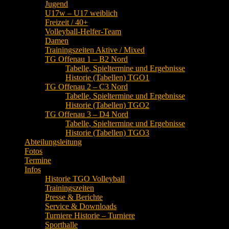
Jugend
U17w – U17 weiblich
Freizeit / 40+
Volleyball-Helfer-Team
Damen
Trainingszeiten Aktive / Mixed
TG Offenau 1 – B2 Nord
Tabelle, Spieltermine und Ergebnisse
Historie (Tabellen) TGO1
TG Offenau 2 – C3 Nord
Tabelle, Spieltermine und Ergebnisse
Historie (Tabellen) TGO2
TG Offenau 3 – D4 Nord
Tabelle, Spieltermine und Ergebnisse
Historie (Tabellen) TGO3
Abteilungsleitung
Fotos
Termine
Infos
Historie TGO Volleyball
Trainingszeiten
Presse & Berichte
Service & Downloads
Turniere Historie – Turniere
Sporthalle