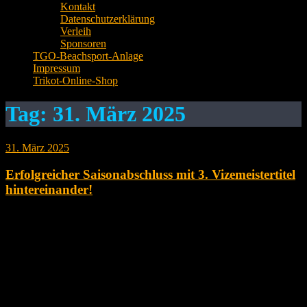
Kontakt
Datenschutzerklärung
Verleih
Sponsoren
TGO-Beachsport-Anlage
Impressum
Trikot-Online-Shop
Tag:
31. März 2025
31. März 2025
Erfolgreicher Saisonabschluss mit 3. Vizemeistertitel
hintereinander!
TG Offenau 1 – SV Heilbronn am Leinbach – 2:0 (25:10; 25:5) TG
Offenau 1 – TSV Untergruppenbach – 2:1 (25:27; 25:15; 25:17)
Die Volleyballer der TG Offenau konnten zum letzten Spieltag der
Saison erfreulicherweise auf ihren kompletten Kader zurückgreifen
und zudem zahlreiche Zuschauer in der heimischen Halle begrüßen.
Im ersten Spiel gegen das Tabellenschlusslicht…