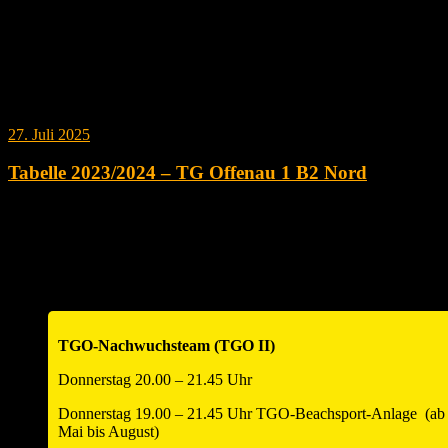
# Mannschaft Spiele Punkte Gewonnen Verloren 2:0 2:1 1:2 0:2
Satzver- hältnis Ballver- hältnis 1 TGV Abstatt „Nemmen Du“ 16
41 15 1 10 5 1 0 31:7 924:691 2 TSV Schwaigern 16 38 14 2 9 5 1
1 29:9 913:786 3 TSG Heilbronn Volley Freaks 16 33 10 6 9 1 4
2…
27. Juli 2025
Tabelle 2023/2024 – TG Offenau 1 B2 Nord
# Mannschaft Spiele Punkte Gewonnen Verloren 2:0 2:1 1:2 0:2
Satzver- hältnis Ballver- hältnis 1 TSG Schwäbisch Hall 16 41 16 0
9 7 0 0 32:7 952:689 2 TG Offenau 16 40 13 3 12 1 2 1 28:7
854:626 3 TSV Ilshofen 16 29 10 6 6 4 3 3 23:16 886:804 4…
TGO-Nachwuchsteam (TGO II)
Donnerstag 20.00 – 21.45 Uhr
Donnerstag 19.00 – 21.45 Uhr TGO-Beachsport-Anlage (ab
Mai bis August)