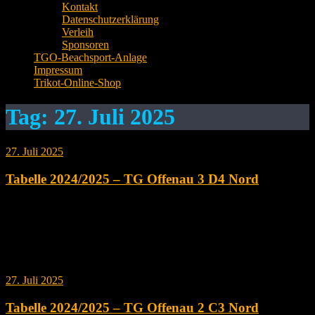
Kontakt
Datenschutzerklärung
Verleih
Sponsoren
TGO-Beachsport-Anlage
Impressum
Trikot-Online-Shop
Tag:
27. Juli 2025
27. Juli 2025
Tabelle 2024/2025 – TG Offenau 3 D4 Nord
# Mannschaft Spiele Punkte Gewonnen Verloren 2:0 2:1 1:2 0:2
Satzver- hältnis Ballver- hältnis 1 1.FC Igersheim 16 46 16 0 14 2 0
0 32:2 848:526 2 TSV Langenbeutingen 16 36 13 3 9 4 1 2 27:10
867:700 3 FSV Bad Friedrichshall 2 16 30 10 6 9 1 1 5 21:13
756:698…
27. Juli 2025
Tabelle 2024/2025 – TG Offenau 2 C3 Nord