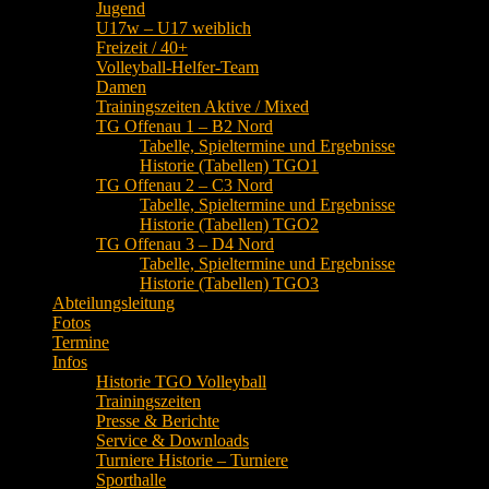
Jugend
U17w – U17 weiblich
Freizeit / 40+
Volleyball-Helfer-Team
Damen
Trainingszeiten Aktive / Mixed
TG Offenau 1 – B2 Nord
Tabelle, Spieltermine und Ergebnisse
Historie (Tabellen) TGO1
TG Offenau 2 – C3 Nord
Tabelle, Spieltermine und Ergebnisse
Historie (Tabellen) TGO2
TG Offenau 3 – D4 Nord
Tabelle, Spieltermine und Ergebnisse
Historie (Tabellen) TGO3
Abteilungsleitung
Fotos
Termine
Infos
Historie TGO Volleyball
Trainingszeiten
Presse & Berichte
Service & Downloads
Turniere Historie – Turniere
Sporthalle