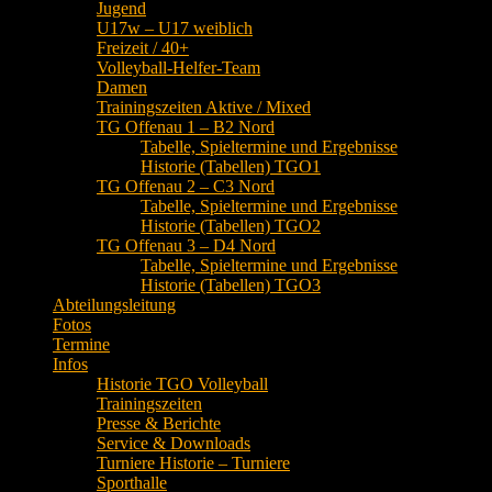
Jugend
U17w – U17 weiblich
Freizeit / 40+
Volleyball-Helfer-Team
Damen
Trainingszeiten Aktive / Mixed
TG Offenau 1 – B2 Nord
Tabelle, Spieltermine und Ergebnisse
Historie (Tabellen) TGO1
TG Offenau 2 – C3 Nord
Tabelle, Spieltermine und Ergebnisse
Historie (Tabellen) TGO2
TG Offenau 3 – D4 Nord
Tabelle, Spieltermine und Ergebnisse
Historie (Tabellen) TGO3
Abteilungsleitung
Fotos
Termine
Infos
Historie TGO Volleyball
Trainingszeiten
Presse & Berichte
Service & Downloads
Turniere Historie – Turniere
Sporthalle