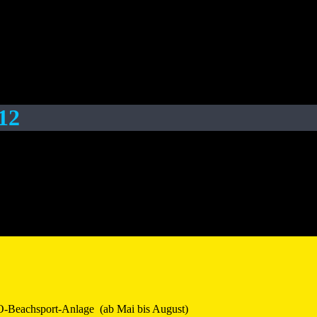
12
teinsfeld 1 – TG Offenau 1 2:0 FSV Bad Friedrichshall – TG
ng einzige gemeinsame Trainingseinheit am Vortag vor dem Saisonauftak
eiger aus Lehrensteinsfeld und den FSV Bad…
-Beachsport-Anlage (ab Mai bis August)