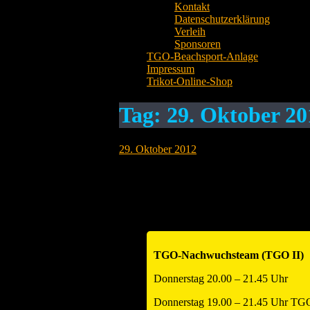
Kontakt
Datenschutzerklärung
Verleih
Sponsoren
TGO-Beachsport-Anlage
Impressum
Trikot-Online-Shop
Tag:
29. Oktober 20
29. Oktober 2012
Spielergebnis Offenau 1 TSV Lehrens
Offenaus Volleyballer Eine erste und bisla
beiden Spielen gegen den Landesliga-Abst
TGO-Nachwuchsteam (TGO II)
Donnerstag 20.00 – 21.45 Uhr
Donnerstag 19.00 – 21.45 Uhr TGO