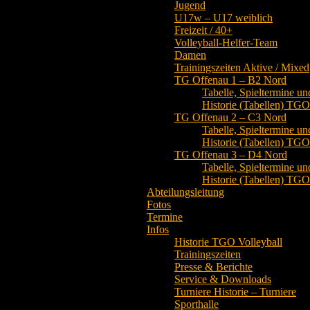
Jugend
U17w – U17 weiblich
Freizeit / 40+
Volleyball-Helfer-Team
Damen
Trainingszeiten Aktive / Mixed
TG Offenau 1 – B2 Nord
Tabelle, Spieltermine un
Historie (Tabellen) TG
TG Offenau 2 – C3 Nord
Tabelle, Spieltermine un
Historie (Tabellen) TG
TG Offenau 3 – D4 Nord
Tabelle, Spieltermine un
Historie (Tabellen) TG
Abteilungsleitung
Fotos
Termine
Infos
Historie TGO Volleyball
Trainingszeiten
Presse & Berichte
Service & Downloads
Turniere Historie – Turniere
Sporthalle