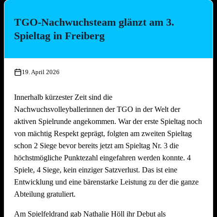
bäcker!
TGO-Nachwuchsteam glänzt am 3.
Die Platzierungen im Überblick:
Spieltag in Freiberg
Platz
Team
1.
Die Seegurken
19. April 2026
2.
Nathi & die 3 Muskeltiere
3.
SpätMelder
Innerhalb kürzester Zeit sind die
4.
3 Raketen
Nachwuchsvolleyballerinnen der TGO in der Welt der
5.
Die drei Muscheltiere
aktiven Spielrunde angekommen. War der erste Spieltag noch
6.
Die Aperolis
von mächtig Respekt geprägt, folgten am zweiten Spieltag
7.
Strandkinder
schon 2 Siege bevor bereits jetzt am Spieltag Nr. 3 die
8.
Die Gartenzwerge
höchstmögliche Punktezahl eingefahren werden konnte. 4
9.
Auf die Mütze
Spiele, 4 Siege, kein einziger Satzverlust. Das ist eine
Entwicklung und eine bärenstarke Leistung zu der die ganze
10.
Knaller
Abteilung gratuliert.
11.
Die Heilige Dreifaltigkeit
12.
Die vierte Gewalt
Am Spielfeldrand gab Nathalie Höll ihr Debut als