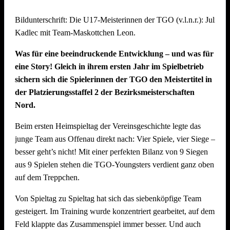
Mit starkem Teamgeist und beeindruckendem Volleyball
Bildunterschrift: Die U17-Meisterinnen der TGO (v.l.n.r.): Julie 
kämpften sie sich bis ins Finale und belegten am Ende einen
Kadlec mit Team-Maskottchen Leon.
hervorragenden zweiten Platz. Eine echte Freude für den
gesamten Verein! Dabei konnten sie im Halbfinale das
Was für eine beeindruckende Entwicklung – und was für
vereinsinterne Duell gegen das Team „SpätMelder“, das die
eine Story! Gleich in ihrem ersten Jahr im Spielbetrieb
Gruppenphase nach Tiebreak auf Rang 1 beendete, für sich
sichern sich die Spielerinnen der TGO den Meistertitel in
entscheiden.
der Platzierungsstaffel 2 der Bezirksmeisterschaften
Nord.
Die Seegurken holen den Wanderpokal
Beim ersten Heimspieltag der Vereinsgeschichte legte das
Turniersieger wurde das Team „Die Seegurken“ vom TSV
junge Team aus Offenau direkt nach: Vier Spiele, vier Siege –
Untergruppenbach – und das hochverdient: Die Seegurken
besser geht’s nicht! Mit einer perfekten Bilanz von 9 Siegen
ließen im gesamten Turnierverlauf kaum Schwächen
aus 9 Spielen stehen die TGO-Youngsters verdient ganz oben
erkennen und mussten in der gesamten Gruppenphase und
auf dem Treppchen.
den K.o.-Runden nur einen einzigen Satz abgeben – gegen
das spätere Drittplatzierte Team „SpätMelder“. Ein starkes
Von Spieltag zu Spieltag hat sich das siebenköpfige Team
Zeichen der Dominanz des Teams, das auch im Finale
gesteigert. Im Training wurde konzentriert gearbeitet, auf dem
(21:18) stets die Kontrolle behielt. Herzlichen Glückwunsch!
Feld klappte das Zusammenspiel immer besser. Und auch