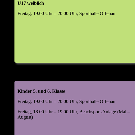
U17 weiblich
Top 6: Wahlen (m/w/d)
Freitag, 19.00 Uhr – 20.00 Uhr, Sporthalle Offenau
Abteilungsleiter
Jugendleiter
Leiter Beachsport
Leiter Damensport
Leiter Freizeitsport
Leiter Mannschaftssport
Kassenprüfer
Manager Digital & Social Media
Leiter Volleyball-Helferteam (VHT)
Kinder 5. und 6. Klasse
Top 7: 48. Kornlupferfest 18. – 20. Juli 2026
Freitag, 19.00 Uhr – 20.00 Uhr, Sporthalle Offenau
Rückblick 2025
Ausblick 2026
Freitag, 18.00 Uhr – 19.00 Uhr, Beachsport-Anlage (Mai –
August)
Top 8: Beachsportanlage