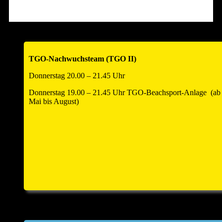
Hallenöffnung am Turniertag um 12.00 Uhr zum
Warmspielen!!
Anmeldezahl auf 18 Teams begrenzt – also schnell anmelden
!!!
TGO-Nachwuchsteam (TGO II)
____________________________________________________
Donnerstag 20.00 – 21.45 Uhr
Donnerstag 19.00 – 21.45 Uhr TGO-Beachsport-Anlage (ab
Mai bis August)
Einladung Hauptversammlung und
Helferfest 2026
Zur Jahreshauptversammlung und anschliessend zum
Volleyballhelferfest laden wir alle Abteilungsmitglieder
und
Partner
sehr herzlich ein. Sie findet am Samstag, den
25.
April 2026
um
18.00 Uhr
statt. Sitzungsort: Kulturforum
Saline, Hauptstr. 8, kleiner Saal im Kulturforum, 74254