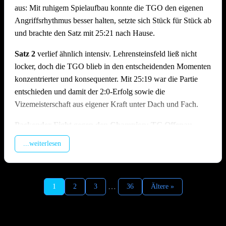
aus: Mit ruhigem Spielaufbau konnte die TGO den eigenen
Angriffsrhythmus besser halten, setzte sich Stück für Stück ab
und brachte den Satz mit 25:21 nach Hause.
Satz 2
verlief ähnlich intensiv. Lehrensteinsfeld ließ nicht
locker, doch die TGO blieb in den entscheidenden Momenten
konzentrierter und konsequenter. Mit 25:19 war die Partie
entschieden und damit der 2:0-Erfolg sowie die
Vizemeisterschaft aus eigener Kraft unter Dach und Fach.
Packender Fight gegen den Champion: TG Offenau –
TSV Ilshofen | 1:2 (19:25, 25:23, 18:25)
...weiterlesen
Im zweiten Spiel des Tages traf man auf den Meister aus
Ilshofen, der trotz feststehendem Titel hochmotiviert antrat. In
Satz 1 geriet die TGO früh in Rückstand, da der enorme
…
1
2
3
36
Ältere »
Aufschlagsdruck der Gäste den Spielaufbau erschwerte und
der Hauptangreifer der Ilshofener vom Offenauer Block
kaum zu stoppen war. Die TGO kämpfte sich zurück in den