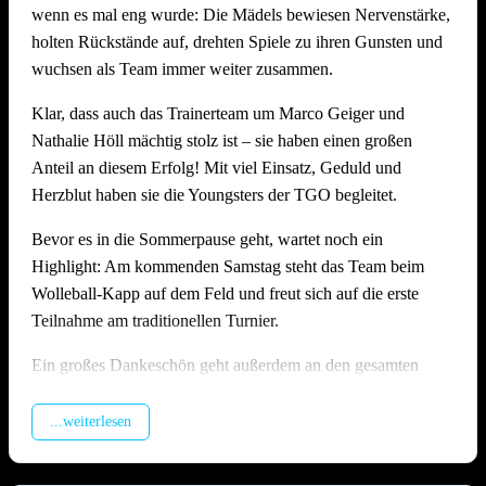
wenn es mal eng wurde: Die Mädels bewiesen Nervenstärke,
Stimmung, Anlage und Bewirtung auf hohem Niveau
holten Rückstände auf, drehten Spiele zu ihren Gunsten und
Wie schon in den Vorjahren zeigte die Offenauer
wuchsen als Team immer weiter zusammen.
Beachanlage bei 36 Grad einmal mehr ihre Stärken: Die
Klar, dass auch das Trainerteam um Marco Geiger und
Möglichkeit die Felder zu bewässern, die Dusche direkt am
Nathalie Höll mächtig stolz ist – sie haben einen großen
Feld und genügend schattige Plätze sorgten dafür, dass alle
Anteil an diesem Erfolg! Mit viel Einsatz, Geduld und
trotz der Hitze gut durch den langen Tag kamen. Die
Herzblut haben sie die Youngsters der TGO begleitet.
Bewirtung am Grillstand fand wieder großen Anklang und
wurde von vielen Seiten ausdrücklich gelobt. Ein besonderes
Bevor es in die Sommerpause geht, wartet noch ein
Dankeschön gilt hier unserem Abteilungsleiter
Matthias
Highlight: Am kommenden Samstag steht das Team beim
Höll
, der die Bewirtung am Grill mit großem Einsatz
Wolleball-Kapp auf dem Feld und freut sich auf die erste
organisiert und durchgeführt hat – ohne ihn wäre das leibliche
Teilnahme am traditionellen Turnier.
Wohl an diesem Tag nicht in solch guten Händen gewesen!
Ein großes Dankeschön geht außerdem an den gesamten
Ein riesiges Dankeschön geht an alle Teams, die mit Fairness
U17-Staff rund um Jasmin Kiffner, Christian Schröer, Joel
und Spielfreude dabei waren. Und natürlich an alle
Schröer, Aldi Fiolka und Jonathan Höll, die vor dem
...weiterlesen
Helferinnen und Helfer, ohne die ein Turnier in dieser Form
Heimspieltag alle Hände voll zu tun hatten. Und natürlich
schlicht nicht möglich wäre.
auch ein dickes Danke an alle Kuchenbäckerinnen und -