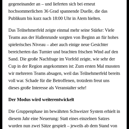
gegeneinander an – und lieferten sich bei erneut
Dekoration Festplatz, Preisaushang, Herstellung Salate
hochsommerlichen 36 Grad spannende Duelle, die das
(Vereinsküche Saline)
Publikum bis kurz nach 18:00 Uhr in Atem hielten.
Dienstag, 21. Juli 2026 ab 09.00 Uhr
Das Teilnehmerfeld zeigte einmal mehr seine Stärke: Viele
Teams aus der Hallenrunde sorgten von Beginn an für hohes
Abbau !! Vor dem Fest ist bereits auch nach dem Fest und
spielerisches Niveau – aber auch einige neue Gesichter
auch der Abbau muss organisiert sein. Bitte helft mit, dass
bereicherten das Turnier und brachten frischen Wind auf den
nach intensiven Festtagen mit vielen Helferinnen und Helfern
Sand. Die große Nachfrage im Vorfeld zeigte, wie sehr der
der Abbau schnell und zügig voranschreitet. Hier können wir
Cup in der Region angekommen ist: Zum ersten Mal mussten
jede helfende Hand gebrauchen.
Auch nach einem
wir mehreren Teams absagen, weil das Teilnehmerfeld bereits
Arbeitstag am Arbeitsplatz bitte zum Feierabend ans
voll war. Schade für die Betroffenen, trotzdem freut uns
Neckarufer kommen!!
dieses große Interesse als Veranstalter sehr!
Essen und Trinken während allen Aufbautagen wie immer
Der Modus wird weiterentwickelt
reichlich für alle Helfer vorhanden!
Die Gruppenphase im bewährten Schweizer System erhielt in
diesem Jahr eine Neuerung: Statt eines einzelnen Satzes
wurden nun zwei Sätze gespielt – jeweils ab dem Stand von