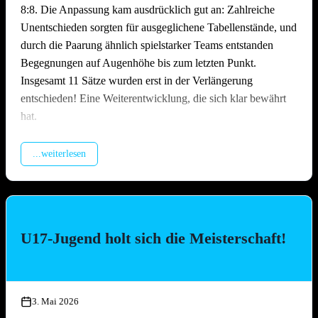
8:8. Die Anpassung kam ausdrücklich gut an: Zahlreiche
Unentschieden sorgten für ausgeglichene Tabellenstände, und
durch die Paarung ähnlich spielstarker Teams entstanden
Begegnungen auf Augenhöhe bis zum letzten Punkt.
Insgesamt 11 Sätze wurden erst in der Verlängerung
entschieden! Eine Weiterentwicklung, die sich klar bewährt
hat.
Packende Spiele quer durchs Feld
...weiterlesen
Über den gesamten Tag hinweg lieferten sich die Teams
hochklassige und hart umkämpfte Matches. Ob erfahrene
Ligateams oder Neulinge auf dem Sand – auf dem Platz ließ
niemand locker. Es wurde spektakulär gebaggert, gepritscht
U17-Jugend holt sich die Meisterschaft!
und geschmettert, die Zuschauer kamen bei den engen Partien
voll auf ihre Kosten. Besonders die Leistung des
Nachwuchsteams „Nathi & die 3 Muskeltiere“ –
zusammengesetzt aus Jugendspielerinnen und -spielern aller
3. Mai 2026
drei TGO-Mannschaften – war die Überraschung des Tages: