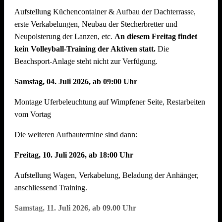
Aufstellung Küchencontainer & Aufbau der Dachterrasse,
auch der Abbau muss organisiert sein. Bitte helft mit, dass
erste Verkabelungen, Neubau der Stecherbretter und
nach intensiven Festtagen mit vielen Helferinnen und Helfern
Neupolsterung der Lanzen, etc.
An diesem Freitag findet
der Abbau schnell und zügig voranschreitet. Hier können wir
kein Volleyball-Training der Aktiven statt.
Die
jede helfende Hand gebrauchen.
Auch nach einem
Beachsport-Anlage steht nicht zur Verfügung.
Arbeitstag am Arbeitsplatz bitte zum Feierabend ans
Neckarufer kommen !!
Samstag, 04. Juli 2026, ab 09:00 Uhr
Essen und Trinken während allen Aufbautagen wie immer
Montage Uferbeleuchtung auf Wimpfener Seite, Restarbeiten
reichlich für alle Helfer vorhanden!
vom Vortag
Die weiteren Aufbautermine sind dann:
Freitag, 10. Juli 2026, ab 18:00 Uhr
Aufstellung Wagen, Verkabelung, Beladung der Anhänger,
anschliessend Training.
Samstag, 11. Juli 2026, ab 09.00 Uhr