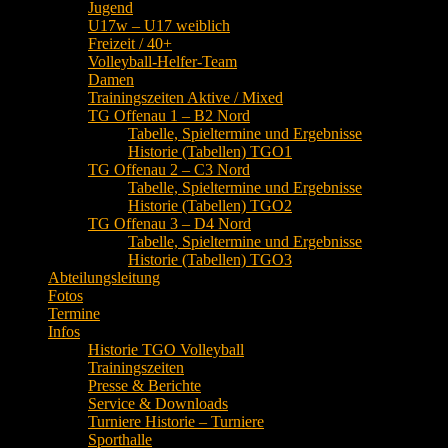
Jugend
U17w – U17 weiblich
Freizeit / 40+
Volleyball-Helfer-Team
Damen
Trainingszeiten Aktive / Mixed
TG Offenau 1 – B2 Nord
Tabelle, Spieltermine und Ergebnisse
Historie (Tabellen) TGO1
TG Offenau 2 – C3 Nord
Tabelle, Spieltermine und Ergebnisse
Historie (Tabellen) TGO2
TG Offenau 3 – D4 Nord
Tabelle, Spieltermine und Ergebnisse
Historie (Tabellen) TGO3
Abteilungsleitung
Fotos
Termine
Infos
Historie TGO Volleyball
Trainingszeiten
Presse & Berichte
Service & Downloads
Turniere Historie – Turniere
Sporthalle