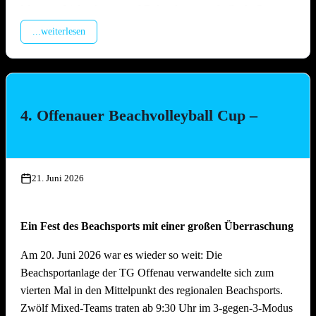
Montage Lichterketten und Beleuchtungstechnik, Aufbau
Spülzelt, Verkabelung Wagen
...weiterlesen
Mittwoch, 15. Juli 2026, ab 17.00 Uhr
Aufbau Bühne, Aufbau Grill-Pavillon, Herstellung Tzatziki
(Vereinsküche Saline)
4. Offenauer Beachvolleyball Cup –
Donnerstag, 16. Juli 2026 ab 16.00 Uhr
Gläserreinigung, Infrastruktur, Bierwagen, Aufstellung
Garnituren, Aufbau Zelt
21. Juni 2026
Freitag, 17. Juli 2026 ab 16.00 Uhr
Ein Fest des Beachsports mit einer großen Überraschung
Restarbeiten, Fertigstellung Gelände und Inbetriebnahme
technische Gerätschaften
Am 20. Juni 2026 war es wieder so weit: Die
Beachsportanlage der TG Offenau verwandelte sich zum
Anschliessend traditionelles Grillfest!
vierten Mal in den Mittelpunkt des regionalen Beachsports.
Zwölf Mixed-Teams traten ab 9:30 Uhr im 3-gegen-3-Modus
Samstag, 18. Juli 2026 ab 09.00 Uhr