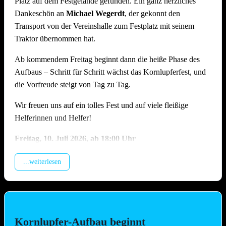
Platz auf dem Festgelände gefunden. Ein ganz herzliches
Dankeschön an
Michael Wegerdt
, der gekonnt den
Transport von der Vereinshalle zum Festplatz mit seinem
Traktor übernommen hat.
Ab kommendem Freitag beginnt dann die heiße Phase des
Aufbaus – Schritt für Schritt wächst das Kornlupferfest, und
die Vorfreude steigt von Tag zu Tag.
Wir freuen uns auf ein tolles Fest und auf viele fleißige
Helferinnen und Helfer!
Freitag, 10.
Juli 2026, ab 18:00 Uhr
Beladung der Anhänger, anschliessend Training (Treffpunkt
...weiterlesen
Vereinshalle).
Samstag, 11. Juli 2026, ab 09.00 Uhr
Montage Lichterketten und Beleuchtungstechnik, Aufbau
Spülzelt, Grillhütte, Zelt, Aufstellung Cocktail-Wagen inkl.
Kornlupfer-Aufbau beginnt
Verkabelung (Hauptaufbautag !!)