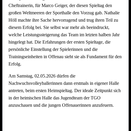
Cheftrainerin, für Marco Geiger, der diesen Spieltag den
großen Weltmeeren der Sporthalle den Vorzug gab. Nathalie
Wir freuen uns schon jetzt auf den
5. Offenauer
Höll machte ihre Sache hervorragend und trug ihren Teil zu
Beachvolleyball Cup Ende Juni 2027
– und hoffen, euch
diesem Erfolg bei. Sie selbst war mehr als beeindruckt,
alle (wieder) auf dem Sand begrüßen zu dürfen!
welche Leistungssteigerung das Team im letzten halben Jahr
hingelegt hat. Die Erfahrungen der ersten Spieltage, die
persönliche Einstellung der Spielerinnen und die
Trainingseinheiten in Offenau sieht sie als Fundament für den
Erfolg.
Am Samstag, 02.05.2026 dürfen die
Nachwuchsvolleyballerinnen dann erstmals in eigener Halle
antreten, beim ersten Heimspieltag. Der ideale Zeitpunkt sich
in der heimischen Halle das Jugendteam der TGO
anzuschauen und die jungen Offenauerinnen anzufeuern.