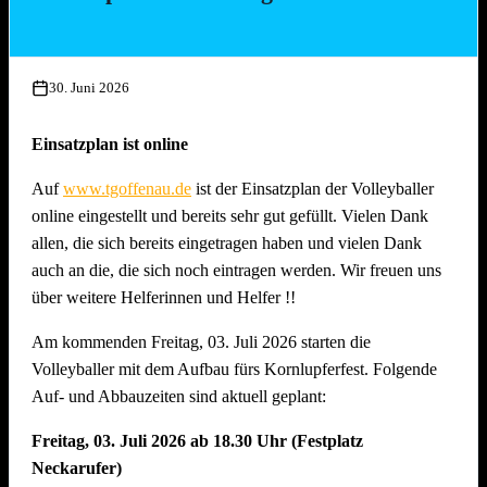
Mittwoch, 15. Juli 2026, ab 17.00 Uhr
Aufbau Bühne, Herstellung Tzatziki (Vereinsküche Saline)
30. Juni 2026
Donnerstag, 16. Juli 2026 ab 16.00 Uhr
Gläserreinigung, Infrastruktur, Bierwagen, Aufstellung
Einsatzplan ist online
Garnituren, Aufbau Spülmaschine und Montage
Auf
www.tgoffenau.de
ist der Einsatzplan der Volleyballer
Beleuchtung
online eingestellt und bereits sehr gut gefüllt. Vielen Dank
Freitag, 17. Juli 2026 ab 16.00 Uhr
allen, die sich bereits eingetragen haben und vielen Dank
Restarbeiten, Fertigstellung Gelände und Inbetriebnahme
auch an die, die sich noch eintragen werden. Wir freuen uns
technische Gerätschaften
über weitere Helferinnen und Helfer !!
Anschliessend traditionelles Grillfest!
Am kommenden Freitag, 03. Juli 2026 starten die
Samstag, 18. Juli 2026 ab 09.00 Uhr
Volleyballer mit dem Aufbau fürs Kornlupferfest. Folgende
Dekoration Festplatz, Preisaushang, Herstellung Salate
Auf- und Abbauzeiten sind aktuell geplant:
(Vereinsküche Saline)
Freitag, 03. Juli 2026 ab 18.30 Uhr (Festplatz
Dienstag, 21. Juli 2026 ab 09.00 Uhr
Neckarufer)
Abbau !! Vor dem Fest ist bereits auch nach dem Fest und