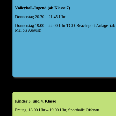
Offenau a. N.
Volleyball-Jugend (ab Klasse 7)
Folgende Tagesordnung für die Hauptversammlung
Donnerstag 20.30 – 21.45 Uhr
wurde festgelegt:
Donnerstag 19.00 – 22.00 Uhr TGO-Beachsport-Anlage (ab
Top 1: Begrüßung durch den Abteilungsleiter
Mai bis August)
Top 2: kurze Berichte Kids I und II, weibliche Jugend
U17,40+/Freizeit, Aktive, BSA
Bericht Kasse
Entwicklung Finanzen im Jahr 2025
Top 2a: Bericht Kassenprüfer & Entlastung Kassier
Top 3: Haushaltsplan 2026
Top 4: Aussprache zu den Berichten
Kinder 3. und 4. Klasse
Freitag, 18.00 Uhr – 19.00 Uhr, Sporthalle Offenau
Top 5: Entlastung Vorstand