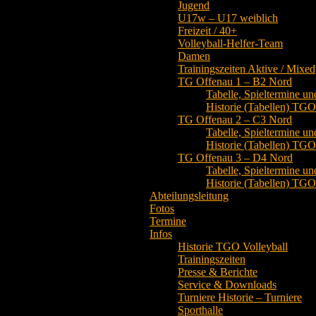
Jugend
U17w – U17 weiblich
Freizeit / 40+
Volleyball-Helfer-Team
Damen
Trainingszeiten Aktive / Mixed
TG Offenau 1 – B2 Nord
Tabelle, Spieltermine un
Historie (Tabellen) TG
TG Offenau 2 – C3 Nord
Tabelle, Spieltermine un
Historie (Tabellen) TG
TG Offenau 3 – D4 Nord
Tabelle, Spieltermine un
Historie (Tabellen) TG
Abteilungsleitung
Fotos
Termine
Infos
Historie TGO Volleyball
Trainingszeiten
Presse & Berichte
Service & Downloads
Turniere Historie – Turniere
Sporthalle