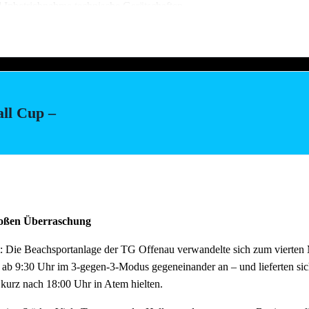
d Inbetriebnahme technische Gerätschaften
stellung Salate (Vereinsküche Saline)
all Cup –
ach dem Fest und auch der Abbau muss organisiert sein. Bitte helft mit,
au schnell und zügig voranschreitet. Hier können wir jede helfende H
m Feierabend ans Neckarufer kommen!!
tagen wie immer reichlich für alle Helfer vorhanden!
großen Überraschung
: Die Beachsportanlage der TG Offenau verwandelte sich zum vierten M
 ab 9:30 Uhr im 3-gegen-3-Modus gegeneinander an – und lieferten si
 kurz nach 18:00 Uhr in Atem hielten.