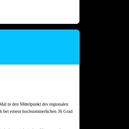
 dass nach intensiven Festtagen mit
and gebrauchen.
Auch nach einem
al in den Mittelpunkt des regionalen
ch bei erneut hochsommerlichen 36 Grad