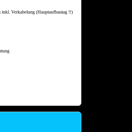
 inkl. Verkabelung (Hauptaufbautag !!)
htung
 dass nach intensiven Festtagen mit
and gebrauchen.
Auch nach einem