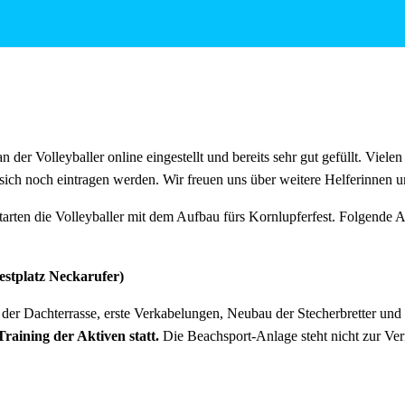
tagen wie immer reichlich für alle Helfer vorhanden!
an der Volleyballer online eingestellt und bereits sehr gut gefüllt. Viele
sich noch eintragen werden. Wir freuen uns über weitere Helferinnen u
arten die Volleyballer mit dem Aufbau fürs Kornlupferfest. Folgende A
Festplatz Neckarufer)
er Dachterrasse, erste Verkabelungen, Neubau der Stecherbretter und
Training der Aktiven statt.
Die Beachsport-Anlage steht nicht zur Ve