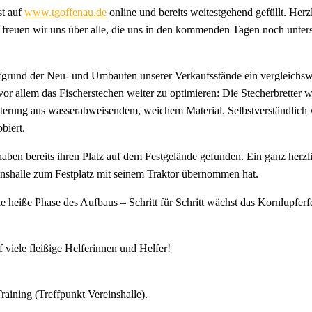
st auf
www.tgoffenau.de
online und bereits weitestgehend gefüllt. Herz
 freuen wir uns über alle, die uns in den kommenden Tagen noch unters
rund der Neu- und Umbauten unserer Verkaufsstände ein vergleichswei
r allem das Fischerstechen weiter zu optimieren: Die Stecherbretter w
terung aus wasserabweisendem, weichem Material. Selbstverständlich w
biert.
ben bereits ihren Platz auf dem Festgelände gefunden. Ein ganz herz
inshalle zum Festplatz mit seinem Traktor übernommen hat.
eiße Phase des Aufbaus – Schritt für Schritt wächst das Kornlupferfe
f viele fleißige Helferinnen und Helfer!
raining (Treffpunkt Vereinshalle).