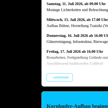
Samstag, 11. Juli 2026, ab 09.00 Uhr
Montage Lichterketten und Beleuchtungst
Mittwoch, 15. Juli 2026, ab 17.00 Uhr
Aufbau Bühne, Herstellung Tzatziki (V
Donnerstag, 16. Juli 2026 ab 16.00 U
Gläserreinigung, Infrastruktur, Bierwa
Freitag, 17. Juli 2026 ab 16.00 Uhr
Restarbeiten, Fertigstellung Gelände un
Anschliessend traditionelles Grillfest!
Samstag, 18. Juli 2026 ab 09.00 Uhr
...weiterlesen
Dekoration Festplatz, Preisaushang, Her
Dienstag, 21. Juli 2026 ab 09.00 Uhr
Abbau !! Vor dem Fest ist bereits auch n
vielen Helferinnen und Helfern der Abb
Kornlupfer-Aufbau beginn
Arbeitstag am Arbeitsplatz bitte zu