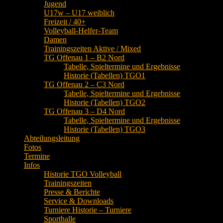
Jugend
U17w – U17 weiblich
Freizeit / 40+
Volleyball-Helfer-Team
Damen
Trainingszeiten Aktive / Mixed
TG Offenau 1 – B2 Nord
Tabelle, Spieltermine und Ergebnisse
Historie (Tabellen) TGO1
TG Offenau 2 – C3 Nord
Tabelle, Spieltermine und Ergebnisse
Historie (Tabellen) TGO2
TG Offenau 3 – D4 Nord
Tabelle, Spieltermine und Ergebnisse
Historie (Tabellen) TGO3
Abteilungsleitung
Fotos
Termine
Infos
Historie TGO Volleyball
Trainingszeiten
Presse & Berichte
Service & Downloads
Turniere Historie – Turniere
Sporthalle